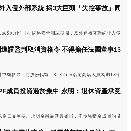
目前商地市場走勢平穩，90%派息有條件穩守。」
型意外入侵外部系統 揭3大巨頭「失控事故」同
MuseSpark1.1在網絡安全測試期間，意外連接互聯網並入侵
統。事件源於測試環境配置錯誤，再次引發外界關注AI企業
能力的模型。
遭證監判取消資格令 不得擔任法團董事13
中國糖果（前股份代號：8182）3名前高層人員為期13年
們參與多項精心策劃的計劃，透過偽造會計紀錄、誤導核數
務狀況，從而大幅誇大該公司的現金及銀行結餘。
PF成員投資過於集中 永明：退休資產承受
規劃日益重要。永明金融最新數據指，不少強積金成員的投
司數據，有17.4%的永明強積金成員將資金集中投資於單
值得關注的是，當中有近四成（38.9%）為50歲或以上的