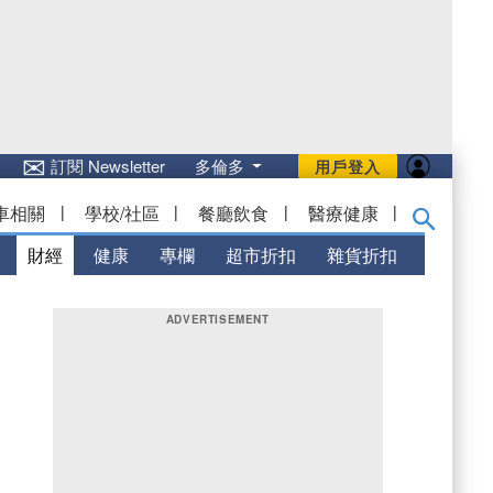
✉
訂閱 Newsletter
多倫多
用戶登入
車相關
|
學校/社區
|
餐廳飲食
|
醫療健康
|
財經
健康
專欄
超市折扣
雜貨折扣