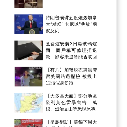
特朗普演讲五度炮轰加拿
大“糟糕” 卡尼以“典故”幽
默反讥
煮食爐安裝3日爆玻璃爐
面 商戶稱可修理拒退
款 顧客未退貨能否取回
金錢？
【有片】加籍脫衣舞孃滯
留美國路遇攔檢 被搜出
12張假身份證
【大多區天氣】部分地區
發列黃色雷暴警告 萬
錦、烈治文山等恐現冰雹
【星島街訪】萬錦下周大