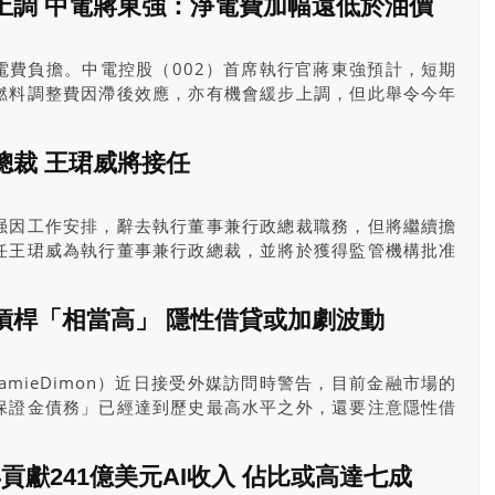
上調 中電蔣東強：淨電費加幅遠低於油價
休人士的投資組合風險仍過於集中，一旦市場出現波動，其
。
電費負擔。中電控股（002）首席執行官蔣東強預計，短期
燃料調整費因滯後效應，亦有機會緩步上調，但此舉令今年
能源價格升幅，將以實報實銷方式每個月調整燃料費。
總裁 王珺威將接任
强因工作安排，辭去執行董事兼行政總裁職務，但將繼續擔
任王珺威為執行董事兼行政總裁，並將於獲得監管機構批准
珺威的任命正式生效前，有關職務由執行董事、副行政總裁
任。
槓桿「相當高」 隱性借貸或加劇波動
amieDimon）近日接受外媒訪問時警告，目前金融市場的
保證金債務」已經達到歷史最高水平之外，還要注意隱性借
因為「有很多保證金債務你都看不到，它不叫保證金債務，
那種槓桿，有些是隱藏的，有些是公開的」。
年貢獻241億美元AI收入 佔比或高達七成