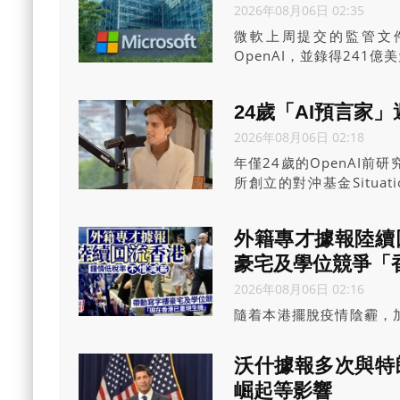
2026年08月06日 02:35
微軟上周提交的監管文
OpenAI，並錄得24
24歲「AI預言家
2026年08月06日 02:18
年僅24歲的OpenAI前研究
所創立的對沖基金Situat
崩潰，最終將絕大部分公開
LeopoldAschenb
外籍專才據報陸續
交易已於周二完成。
豪宅及學位競爭「
2026年08月06日 02:16
隨着本港擺脫疫情陰霾，
的外籍專業人士正陸續回
前景向好等利好因素吸引
沃什據報多次與特朗
潮」不但令中環甲級寫字
崛起等影響
校的學位競爭亦趨白熱化