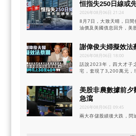
恒指失250日線或
2026年08月06日 21:24
8月7日，大致天晴，日
油價及美國債息回升，美股.
謝偉俊夫婦擬效法
2026年08月06日 18:00
話說2023年，四大才
宅，套現了3,200萬
擔」，並認為「年紀大了
美股非農數據前夕觀
急瀉
2026年08月06日 09:45
兩大存儲股績後大跌，閃迪
季績強勁及勝預期，但盈