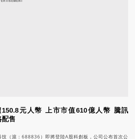
50.8元人幣 上市市值610億人幣 騰訊
略配售
技（滬：688836）即將登陸A股科創板，公司公布首次公