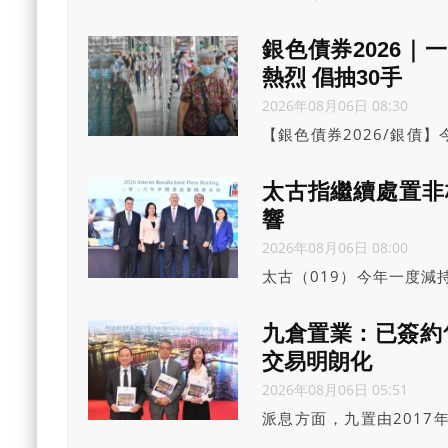
開發行（IPO）發行價格為
以公開發行約4,044.6
銀色債券2026｜
高。上市市值約為609.9
熱烈 倡抽30手
2026年08月06日 08:30
【銀色債券2026/銀債】
來第二高，不少銀行已率
能力的老友記，可抽20至
太古指繼續處置非
響
2026年08月06日 08:00
太古（019）今年一度減
表示，集團對香港及國泰
亦彰顯對香港國際航空樞
九倉置業：已簽約
交易明朗化
2026年08月06日 05:51
派息方面，九置由2017
90%。吳天海稱，派息