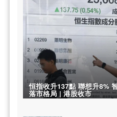
恒指收升137點 聯想升8%
落市格局 | 港股收市