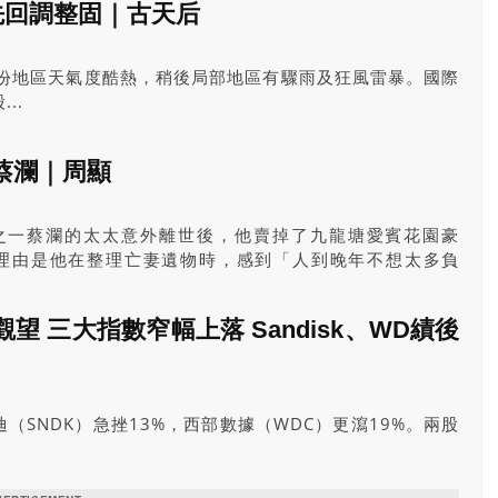
先回調整固｜古天后
間份地區天氣度酷熱，稍後局部地區有驟雨及狂風雷暴。國際
..
蔡瀾｜周顯
子之一蔡瀾的太太意外離世後，他賣掉了九龍塘愛賓花園豪
元，理由是他在整理亡妻遺物時，感到「人到晚年不想太多負
最好有現金傍身」。
望 三大指數窄幅上落 Sandisk、WD績後
（SNDK）急挫13%，西部數據（WDC）更瀉19%。兩股
利指引略遜市場預期。