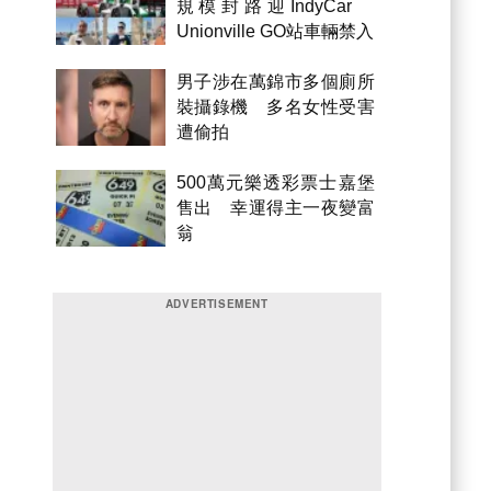
規模封路迎IndyCar
Unionville GO站車輛禁入
男子涉在萬錦市多個廁所
裝攝錄機 多名女性受害
遭偷拍
500萬元樂透彩票士嘉堡
售出 幸運得主一夜變富
翁