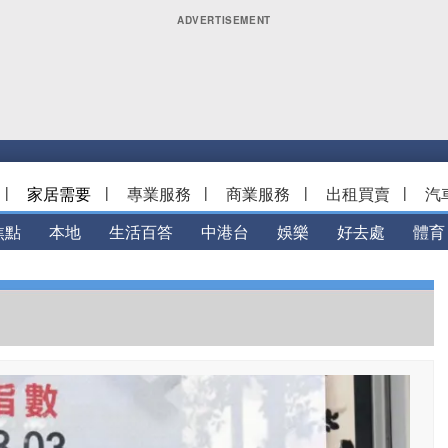
|
家居需要
|
專業服務
|
商業服務
|
出租買賣
|
汽
焦點
本地
生活百答
中港台
娛樂
好去處
體育