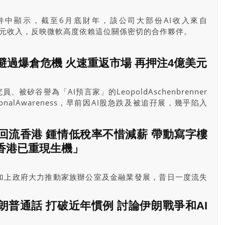
件中顯示，截至6月底財年，該公司大部份AI收入來自
1億美元收入，反映微軟高度依賴這位關係密切的合作夥伴。
」避過爆倉危機 火速重返市場 再押注4億美元
員、被矽谷譽為「AI預言家」的LeopoldAschenbrenner
ionalAwareness，早前因AI股急跌及被追孖展，幾乎陷入
股票投資組合拋售給Citadel；不過，危機發生僅數日後，
renner已重返投資市場，並向一家非上市公司追加投資4億美元，
回流香港 鍾情低稅率不惜減薪 帶動寫字樓
香港已重現生機」
加上政府大力推動家族辦公室及金融業發展，昔日一度流失
流香港。據彭博報道，在低稅率優勢、IPO市場復甦及就業
下，數以千計的金融及白領專才重投香江懷抱。這股「回流
普通話 打破近年慣例 討論伊朗戰爭和AI
樓人氣回暖，更直接帶動傳統豪宅區租金急升；頂尖國際學
，即使購買學校債券亦一位難求。