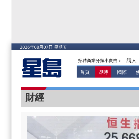
請人
招聘商業分類小廣告 >
首頁
即時
國際
財經