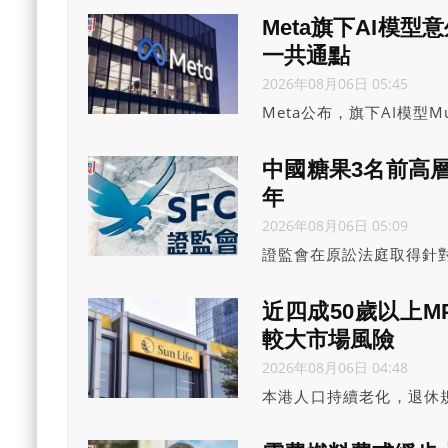
打包票十幾廿年不變，但
Meta旗下AI模
一共通點
2026年08月06日 05:45
Meta公布，旗下AI模型
一間外部服務供應商的系
能否有效控制具自主行動
中國糖果3名前高層
年
2026年08月06日 05:09
證監會在原訟法庭取得針對
的取消資格令，原因是他
師並掩飾該公司的真實財
近四成50歲以上M
較大市場風險
2026年08月06日 04:48
本港人口持續老化，退休
資策略或過於集中，據該公
一市場或資產類別的基金，