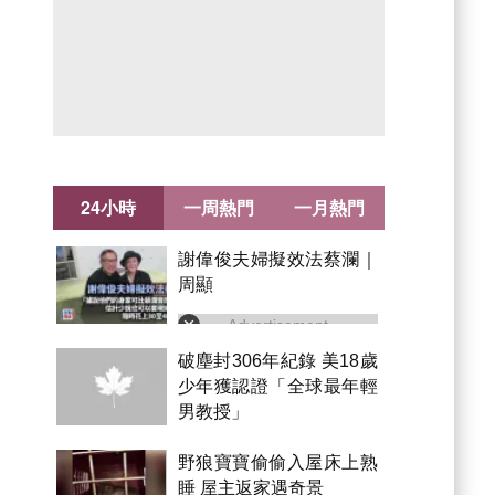
24小時
一周熱門
一月熱門
謝偉俊夫婦擬效法蔡瀾｜
周顯
Advertisement
破塵封306年紀錄 美18歲
少年獲認證「全球最年輕
男教授」
野狼寶寶偷偷入屋床上熟
睡 屋主返家遇奇景