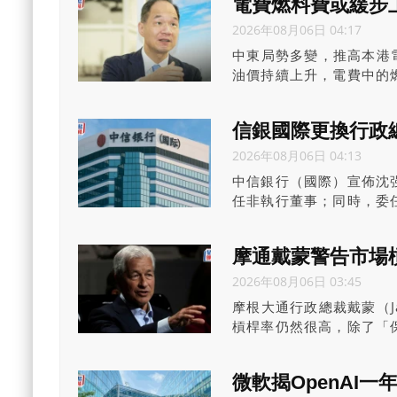
電費燃料費或緩步
人士。這反映部分臨近退
2026年08月06日 04:17
退休資產或面臨較大風險
中東局勢多變，推高本港
油價持續上升，電費中的
以來淨電費加幅低於國際
信銀國際更換行政
2026年08月06日 04:13
中信銀行（國際）宣佈沈
任非執行董事；同時，委
後正式生效。此外，在王
兼公司業務總監柏立軍擔
摩通戴蒙警告市場
2026年08月06日 03:45
摩根大通行政總裁戴蒙（J
槓桿率仍然很高，除了「
貸可能會加劇市場動盪，
而是叫別的名字，這就是
微軟揭OpenAI一