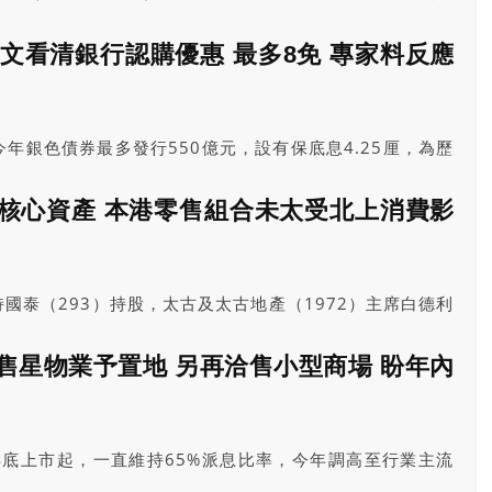
每股150.8元（人民幣，下同），將於8月10日啟動申購。
萬股新股計，集資額約為61億元，較原先預期集資額42億元為
一文看清銀行認購優惠 最多8免 專家料反應
億元。
今年銀色債券最多發行550億元，設有保底息4.25厘，為歷
先公布認購豁免費用優惠。市場預計認購反應熱烈，建議有
30手。
核心資產 本港零售組合未太受北上消費影
持國泰（293）持股，太古及太古地產（1972）主席白德利
的未來仍然充滿信心，早前國泰承諾在港投資1500億元，
紐定位的長期支持。
售星物業予置地 另再洽售小型商場 盼年內
年底上市起，一直維持65%派息比率，今年調高至行業主流
規則為董事會制訂的長遠政策，不會輕易朝令夕改，「我唔敢