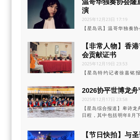
温哥华独奏协会隆重呈
视角》(Parallax:Persp
演
东走、向南望”。
2025年12月23日 17:19
【星岛讯】温哥华独奏协会(Va
琴新星Tiffany
(VancouverPlayh
【非常人物】香港
会贡献证书
2025年12月19日 23:53
【星岛特约记者徐嘉铭
美……容貌之美各有千秋
果今天要找一个现实的例子，就
2026协平世博龙舟
2025年12月17日 23:58
【星岛综合报道】卑诗龙舟会(
日程，其中包括明年8月
际赛事和当地社区的庆祝
【节日快拍】与圣