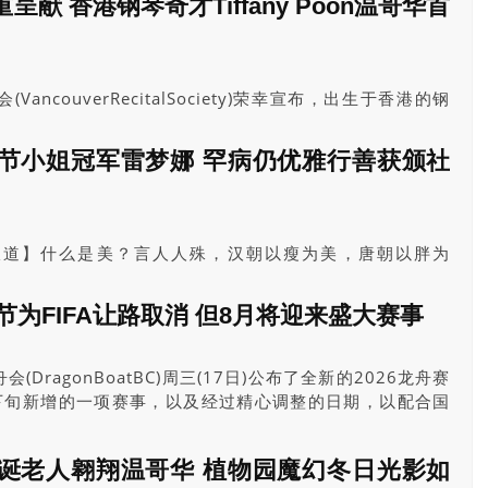
献 香港钢琴奇才Tiffany Poon温哥华首
ectivesontheCanada–U.S.Border)，邀请大温西端民众“往
ncouverRecitalSociety)荣幸宣布，出生于香港的钢
Poon将于1月18日星期日下午3时在温哥华剧院
ouse)为温哥华独奏协会献上她的温哥华首秀。
节小姐冠军雷梦娜 罕病仍优雅行善获颁社
报道】什么是美？言人人殊，汉朝以瘦为美，唐朝以胖为
，但古往今来，只有一种美是标准一致，那是心灵之美，如
是雷梦娜(MonaP.P.Louey)。
节为FIFA让路取消 但8月将迎来盛大赛事
DragonBoatBC)周三(17日)公布了全新的2026龙舟赛
下旬新增的一项赛事，以及经过精心调整的日期，以配合国
活动。
诞老人翱翔温哥华 植物园魔幻冬日光影如