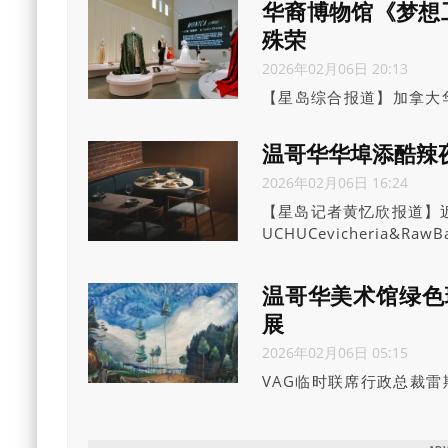
华裔博物馆《梦想
殊荣
2026年02月06日 20:13
【星岛综合报道】加拿大华
至2000年代
(CanadianMuseumsA
温哥华华埠添酷辣夜
2026年02月06日 16:24
【星岛记者黄忆欣报道】
UCHUCevicheria
为这个历史街区注入更年
温哥华美术馆绿色
展
2026年02月06日 05:15
VAG临时联席行政总裁雷斯
多件作品。这次展览意义
说，“传承，不仅是我们
述温哥华、卑诗省的故事也