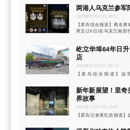
友或独自探险游客，度过
两港人乌克兰参军
节。
2026年01月02日 00:32
【星岛综合报道】两名香
周五(26日)在乌克兰南
体，发起于周六(3日)下
屹立华埠64年日
店
2026年01月01日 00:12
【星岛综合报道】温
(SunriseMarke
担心市中心东区及整个城
新年新展望！里奇
界故事
2025年12月31日 20:47
【星岛记者黄忆欣报道】
陶？在大温地区交界处的
里奇美术馆(ReachGal