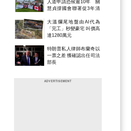
人道申請恐候逾10年 關
慧貞撐國會聯署促3年清
積壓
大溫爛尾地盤由AI代為
「完工」秒變豪宅 叫價高
達1280萬元
特朗普私人律師布蘭奇以
一票之差 獲確認出任司法
部長