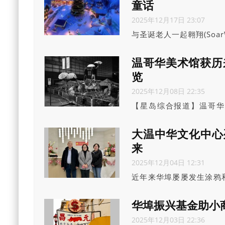
童话
2025年12月17日 23:07
与圣诞老人一起翱翔(SoarWith
温哥华美术馆获历来
览
2025年12月08日 22:35
【星岛综合报道】温哥华美术馆
ArtContinuumHon
大温中华文化中心
来
2025年12月04日 12:31
近年来华埠屡屡发生涂鸦
主席郭英华表示，面对疫
会和义工们决定持续守护
华埠振兴基金助小商
复并重新启用，为社区提
2025年12月03日 22:36
华埠居民的记忆和社区的家