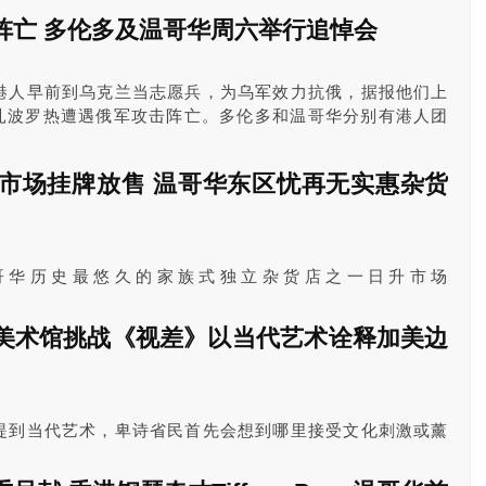
2月众多节日至2月22日，包括情人节、家庭日和农历春
阵亡 多伦多及温哥华周六举行追悼会
港人早前到乌克兰当志愿兵，为乌军效力抗俄，据报他们上
部扎波罗热遭遇俄军攻击阵亡。多伦多和温哥华分别有港人团
午举行悼念活动。
升市场挂牌放售 温哥华东区忧再无实惠杂货
哥华历史最悠久的家族式独立杂货店之一日升市场
t)已正式挂牌出售，这引起了居民、社区团体和倡导者的担忧，他们
市未来能否继续提供价格实惠的杂货店。
美术馆挑战《视差》以当代艺术诠释加美边
提到当代艺术，卑诗省民首先会想到哪里接受文化刺激或薰
菲沙河谷，不仅拥有新鲜空气和有机食材，位于阿波斯福的
leryMuseum)，正以规模令人惊讶的主题展《视差：加美边界