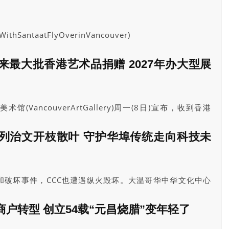
SantaatFlyOverinVancouver)
最大批香港艺术品捐赠 2027年办大型展
(VancouverArtGallery)周一(8日)宣布，收到香港
gKong(简称ACHK)一批堪称“意义非凡”的艺术品捐赠。
列治文开枝散叶 守护华埠传统走向科技未
和破坏事件，CCC也遭遇纵火毁坏。大温哥华中华文化中心
情挑战，各项活动曾一度停摆，疫后重建也很辛苦，但理事
这个文化基地。今年年底，受纵火影响的CCC场馆将全面修
户转型 创立54载“元昌烧腊”变年轻了
供更优质的文化空间。他说：“这个地方不只是建筑物，更是
。”