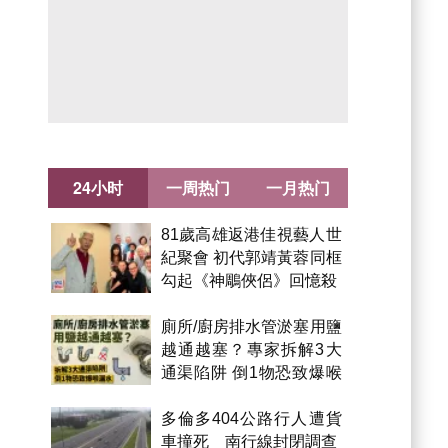
24小时
一周热门
一月热门
81歲高雄返港佳視藝人世
紀聚會 初代郭靖黃蓉同框
勾起《神鵰俠侶》回憶殺
Advertisement
廁所/廚房排水管淤塞用鹽
越通越塞？專家拆解3大
通渠陷阱 倒1物恐致爆喉
漏水
多倫多404公路行人遭貨
車撞死 南行線封閉調查