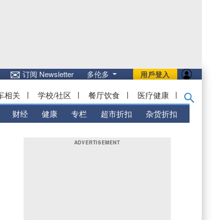
✉
订阅 Newsletter
多伦多
用戶登入
车相关
|
学校/社区
|
餐厅饮食
|
医疗健康
|
财经
健康
专栏
超市折扣
杂货折扣