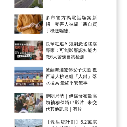
多市警方揭電話騙案新
招 受害人被騙「親自買
手機送騙徒」
長輩狂追AI短劇恐陷腦腐
專家：可能影響認知能力
教6大警號自我檢測
波蘭海灘驚傳父子失蹤 數
百遊人秒速組「人鏈」落
水搜索 最終平安無事
伊朗局勢｜伊媒發布最高
領袖穆傑塔巴影片 未交
代其他訊息｜有片
【救生艇計劃】6.2萬宗