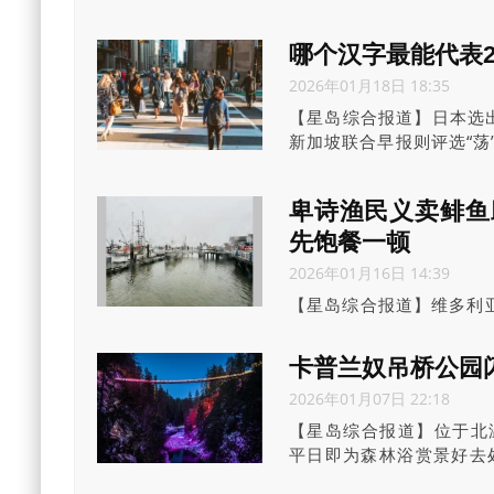
TIFFLightbox隆
由新动力传媒集团（Xinfli
哪个汉字最能代表2
（STMG）三大机构携
2026年01月18日 18:35
添亮丽一页。
【星岛综合报道】日本选出
新加坡联合早报则评选“荡
和生活境况呢？欢迎公众
卑诗渔民义卖鲱鱼
先饱餐一顿
2026年01月16日 14:39
【星岛综合报道】维多利亚渔
从12岁起就在渔船上工作
卡普兰奴吊桥公园闪
2026年01月07日 22:18
【星岛综合报道】位于北温的卡普
平日即为森林浴赏景好去处
日结束，但很快将于1月30