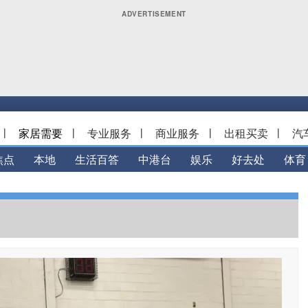
|
家居需要
|
专业服务
|
商业服务
|
出租买卖
|
汽
焦点
本地
生活百答
中港台
娱乐
好去处
体育