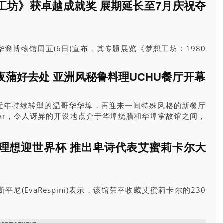
工坊》获卓越成就奖 展期延长至7月庆祝夺
裔博物馆周五(6日)宣布，其专题展览《梦想工坊：1980
中文流行曲》，荣获加拿大博物馆协会
ssociation)颁发2025年“卓越成就奖：展览”。
蒲好去处 亚洲风秘鲁料理UCHU餐厅开幕
近年持续转型的温哥华华埠，再迎来一间特殊风格的新餐厅
&RawBar，令人讶异的开设地点介于华埠烧腊和华埠掌故馆之间，
轻、多元的餐饮活力。
理想迎世界杯 推出卑诗代表艾蜜莉卡尔大
平尼(EvaRespini)表示，该馆荣幸收藏艾蜜莉卡尔的230
非凡，展出的作品共112件，其中只有4件是借展作品。她
的责任，意义在于一次又一次地重新审视这些作品，这对于讲
同样重要。”