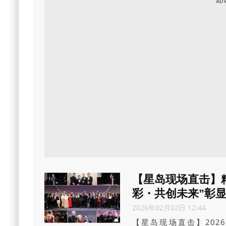
【星岛现场直击】精
彩・共创未来”彰
2026年02月02日 12:44
【星岛现场直击】202