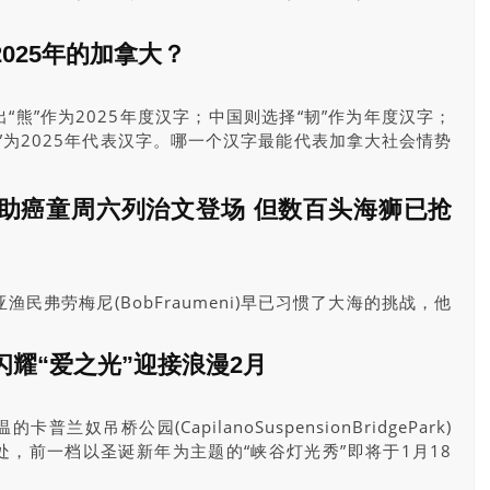
重举行并圆满落幕。本届颁奖典礼以“绽放华彩・共创未来”为主题，
xMedia）、TheJustinPoyAgency及加拿大星岛传媒集团
025年的加拿大？
手主办，象征多元社会的成功融合，为加拿大多元文化发展再
“熊”作为2025年度汉字；中国则选择“韧”作为年度汉字；
”为2025年代表汉字。哪一个汉字最能代表加拿大社会情势
来评选。
助癌童周六列治文登场 但数百头海狮已抢
民弗劳梅尼(BobFraumeni)早已习惯了大海的挑战，他
了。
耀“爱之光”迎接浪漫2月
兰奴吊桥公园(CapilanoSuspensionBridgePark)
，前一档以圣诞新年为主题的“峡谷灯光秀”即将于1月18
日迎来浪漫的“爱之光”(LoveLights)，陪伴情侣、家庭亲