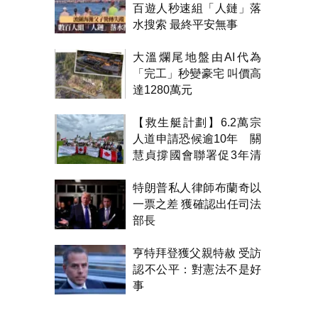
百遊人秒速組「人鏈」落
水搜索 最終平安無事
大溫爛尾地盤由AI代為
「完工」秒變豪宅 叫價高
達1280萬元
【救生艇計劃】6.2萬宗
人道申請恐候逾10年 關
慧貞撐國會聯署促3年清
積壓
特朗普私人律師布蘭奇以
一票之差 獲確認出任司法
部長
亨特拜登獲父親特赦 受訪
認不公平：對憲法不是好
事