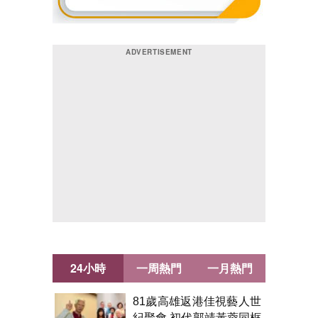
24小時
一周熱門
一月熱門
81歲高雄返港佳視藝人世
紀聚會 初代郭靖黃蓉同框