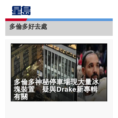
多倫多好去處
多倫多神秘停車場現大量冰
塊裝置 疑與Drake新專輯
有關