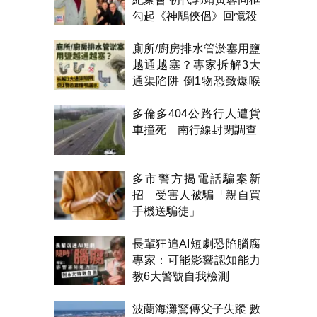
勾起《神鵰俠侶》回憶殺
廁所/廚房排水管淤塞用鹽
越通越塞？專家拆解3大
通渠陷阱 倒1物恐致爆喉
漏水
多倫多404公路行人遭貨
車撞死 南行線封閉調查
多市警方揭電話騙案新
招 受害人被騙「親自買
手機送騙徒」
長輩狂追AI短劇恐陷腦腐
專家：可能影響認知能力
教6大警號自我檢測
波蘭海灘驚傳父子失蹤 數