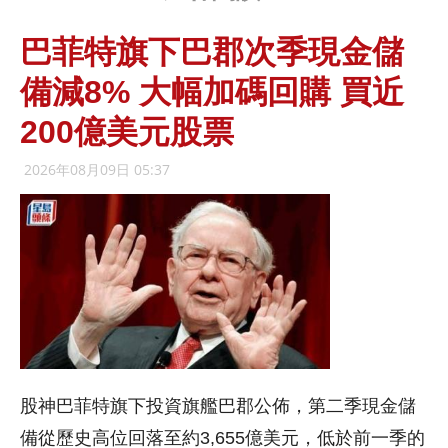
巴菲特旗下巴郡次季現金儲
備減8% 大幅加碼回購 買近
200億美元股票
2026年08月09日 05:37
股神巴菲特旗下投資旗艦巴郡公佈，第二季現金儲
備從歷史高位回落至約3,655億美元，低於前一季的