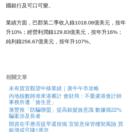
國銀行及可口可樂。
業績方面，巴郡第二季收入錄1018.08億美元，按年
升10%；經營利潤錄129.83億美元，按年升16%；
純利錄256.67億美元，按年升107%。
相關文章
未有貨宜觀望中移業績｜唐牛午市攻略
內地核數師准來港審計 會財局：不憂慮港會計師
事務所遭「搶生意」
滙豐推「防騙聯盟」提高銀髮族意識 數據揭22%
騙案涉及長者
閒資在手應否提早還按揭 宜留意保管樓契風險 買
銀債或可賺1厘息