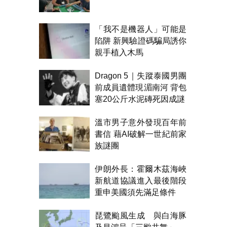
「我不是機器人」可能是
陷阱 新興驗證碼騙局誘你
親手植入木馬
Dragon 5｜失蹤泰國男團
前成員遺體現湄南河 背包
塞20公斤水泥磚死因成謎
溫市男子意外發現百年前
書信 藉AI破解一世紀前家
族謎團
伊朗外長：霍爾木茲海峽
新航道協議進入最後階段
重申美國須先滿足條件
琵鷺颱風生成 與白海豚