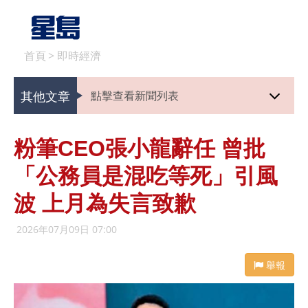
首頁
>
即時經濟
其他文章
點擊查看新聞列表
粉筆CEO張小龍辭任 曾批
「公務員是混吃等死」引風
波 上月為失言致歉
2026年07月09日 07:00
舉報