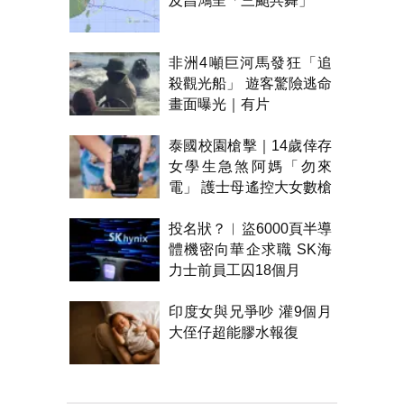
及昌鴻呈「三颱共舞」
非洲4噸巨河馬發狂「追
殺觀光船」 遊客驚險逃命
畫面曝光｜有片
泰國校園槍擊｜14歲倖存
女學生急煞阿媽「勿來
電」 護士母遙控大女數槍
聲報警
投名狀？︱盜6000頁半導
體機密向華企求職 SK海
力士前員工囚18個月
印度女與兄爭吵 灌9個月
大侄仔超能膠水報復