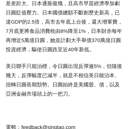
差差距大、日本通脹復熾，且高市早苗經濟學加劇
日圓貶值壓力。日本國債總額不斷創歷史新高，已
達GDP的2.5倍，高市去年底上台後，還大增軍費，
7月底更將食品消費稅由8%降至1%，日本財赤每年
再增近5萬億日圓，她並計劃大手舉債370萬億日圓
投資經濟，驅使日圓跌至近40年新低。
美日聯手只能治標，令日圓出現反彈逾5%，但隨後
幾天，反彈幅度已減半，就是不相信美日能治本、
扭轉日圓長期頹勢。日圓始終是美國股、債，以及
亞洲金融市場頭上的一把刀。
電郵：feedback@singtao.com