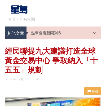
首頁
>
即時港聞
其他文章
點擊查看新聞列表
經民聯提九大建議打造全球
黃金交易中心 爭取納入「十
五五」規劃
2026年07月09日 05:49
舉報