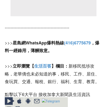
---------------------------------------------
>>>
星島網WhatsApp爆料熱線
(416)6775679
，爆
料一經錄用，薄酬致意。
>>>
新移民抵埗攻
立即瀏覽【
生活百答
】欄目：
略，老華僑也未必知道的事，移民、工作、居住、
食玩買、交通、報稅、銀行、福利、生育、教育。
點擊以下6大平台 接收加拿大新聞及生活資訊