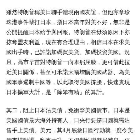
雖然特朗普稱美日聯手體現兩國友誼，但他亦拿珍
珠港事件敲打日本，指日本當年對美不好，無非是
公開提醒日本給予與回報。特朗普在毋須原因下亦
掠奪盟友利益，現在有合理理由，相信日本在求美
國出手時，已許諾加碼買美貨、加碼投資美國。況
且，高市早苗對特朗普一向卑躬屈膝，更可借此拉
近美日關係，甚至可承諾大幅增購美國武器、為美
國軍事遏制中國等，以此取得美國撐腰，快速實現
日本擴軍大計，是「除笨有精」的算計。
其二，阻止日本沽美債，免衝擊美國債市。日本是
美國國債最大海外持有人，日央行要撐日圓就需沽
售手上美債、美元，其4月底救日圓行動就一度令美