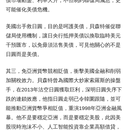
債市場動盪、利率大升，不但制約聯儲局減息，更
可能催化美債危機。
美國出手救日圓，目的是呵護美債，貝森特催促聯
儲局使用機制，讓日央行抵押美債以換取臨時美元
干預匯市，以免毋須沽售美債，可見他關心的不是
日圓而是美債。
其三，免亞洲貨幣競相貶值，衝擊美國金融和削弱
加關稅效力。貝森特曾為國際大炒家索羅斯的操盤
手，在2013年沽空日圓獲取巨利，深明日圓失序下
跌的連鎖效應，他指日圓走弱已令韓圜跟隨，並可
能推動亞洲貨幣爭相貶值，重演1998年亞洲金融風
暴。他不是要穩定亞洲，而是要穩定美股，此因美
股現時泡沫不小、人工智能投資靠企業高額借貸，