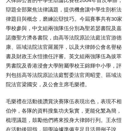
大律師公會的中學生辯論比賽在2004年首次舉辦，
辯題全部聚焦法律議題，提供機會讓中學生剖析法
律題目與概念，磨練訟辯技巧。今屆賽事共有30家
學校參與，中文組兩強隊伍分別為聖若瑟書院及嘉
諾撒聖方濟各書院，由高等法院原訟法庭法官游德
康、區域法院法官羅麗萍，以及大律師公會名譽秘
書及財政王永愷擔任評審。英文組兩強隊伍為拔萃
男書院及香港浸會大學附屬學校王錦輝中小學，評
判包括高等法院原訟法庭暫委法官周昭雯、區域法
院法官梁國安，及公會主席毛樂禮。
毛樂禮在活動後讚賞決賽隊伍表現出色，表現不相
伯仲，各隊的資料搜集功夫紥實，更能化繁為簡，
梳理議題，鼓勵他們將來投身大律師行列。王永愷
在活動後同指，同學論據準備充足且活用例子說