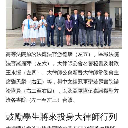
高等法院原訟法庭法官游德康（左五）、區域法院
法官羅麗萍（左六）、大律師公會名譽秘書及財政
王永愷（左四）、大律師公會新晉大律師常委會主
席鄧天麟（右五）等，與中文組冠軍聖若瑟書院辯
論隊員（右二至右四），以及亞軍隊伍嘉諾撒聖方
濟各書院（左一至左三）合照。
鼓勵學生將來投身大律師行列