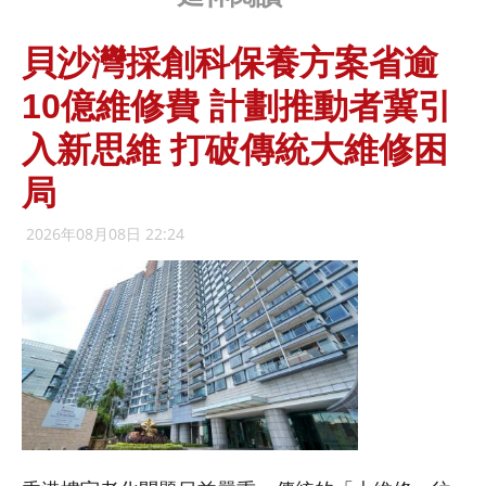
貝沙灣採創科保養方案省逾
10億維修費 計劃推動者冀引
入新思維 打破傳統大維修困
局
2026年08月08日 22:24