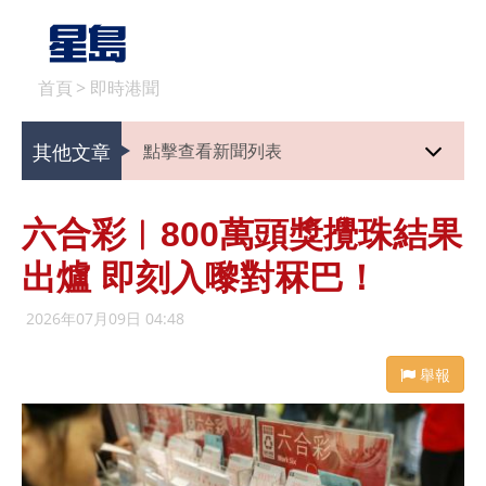
首頁
>
即時港聞
其他文章
點擊查看新聞列表
六合彩︱800萬頭獎攪珠結果
出爐 即刻入嚟對冧巴！
2026年07月09日 04:48
舉報