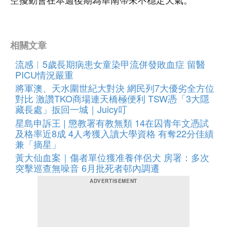
空擾動會在本週後期為華南帶來不穩定天氣。
相關文章
流感︱5歲長期病患女童染甲流併發敗血症 留醫
PICU情況嚴重
將軍澳、天水圍世紀大對決 網民列7大優劣全方位
對比 激讚TKO商場連天橋極便利 TSW憑「3大隱
藏長處」扳回一城｜Juicy叮
星島申訴王 | 懲教署有教無類 14在囚青年文憑試
及格率近8成 4人考獲入讀大學資格 有奪22分佳績
兼「摘星」
黃大仙血案｜傷者單位獲准養伴侶犬 房署：多次
突擊巡查無噪音 6月批死者邨內調遷