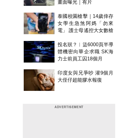
畫面曝光｜有片
泰國校園槍擊｜14歲倖存
女學生急煞阿媽「勿來
電」 護士母遙控大女數槍
聲報警
投名狀？︱盜6000頁半導
體機密向華企求職 SK海
力士前員工囚18個月
印度女與兄爭吵 灌9個月
大侄仔超能膠水報復