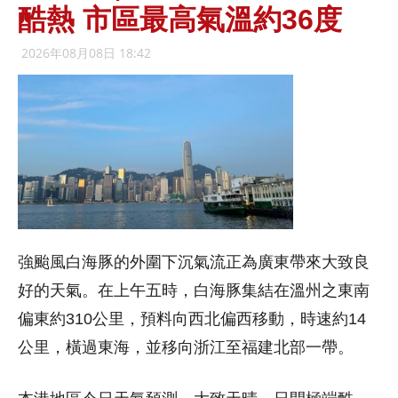
酷熱 市區最高氣溫約36度
2026年08月08日 18:42
強颱風白海豚的外圍下沉氣流正為廣東帶來大致良
好的天氣。在上午五時，白海豚集結在溫州之東南
偏東約310公里，預料向西北偏西移動，時速約14
公里，橫過東海，並移向浙江至福建北部一帶。