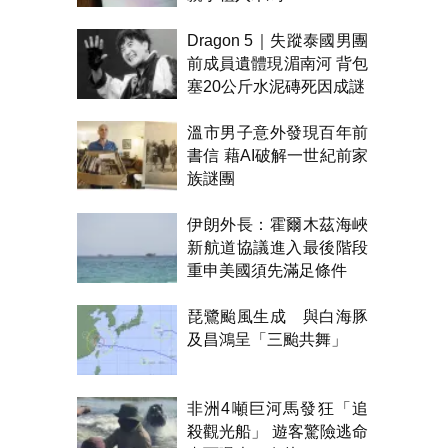
Dragon 5｜失蹤泰國男團
前成員遺體現湄南河 背包
塞20公斤水泥磚死因成謎
溫市男子意外發現百年前
書信 藉AI破解一世紀前家
族謎團
伊朗外長：霍爾木茲海峽
新航道協議進入最後階段
重申美國須先滿足條件
琵鷺颱風生成 與白海豚
及昌鴻呈「三颱共舞」
非洲4噸巨河馬發狂「追
殺觀光船」 遊客驚險逃命