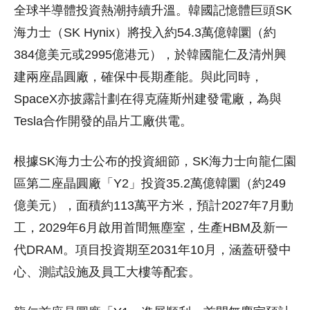
全球半導體投資熱潮持續升溫。韓國記憶體巨頭SK
海力士（SK Hynix）將投入約54.3萬億韓圜（約
384億美元或2995億港元），於韓國龍仁及清州興
建兩座晶圓廠，確保中長期產能。與此同時，
SpaceX亦披露計劃在得克薩斯州建發電廠，為與
Tesla合作開發的晶片工廠供電。
根據SK海力士公布的投資細節，SK海力士向龍仁園
區第二座晶圓廠「Y2」投資35.2萬億韓圜（約249
億美元），面積約113萬平方米，預計2027年7月動
工，2029年6月啟用首間無塵室，生產HBM及新一
代DRAM。項目投資期至2031年10月，涵蓋研發中
心、測試設施及員工大樓等配套。