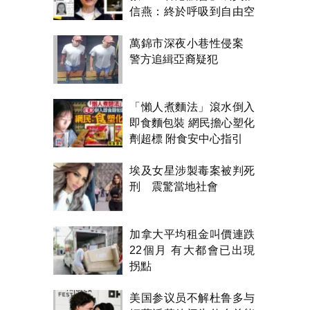
信燕：終於呼吸到自由空
氣！
萬錦市深夜小巷性侵案
警方追緝亞裔疑犯
「懶人煮麵法」滾水倒入
即食麵包裝 網民擔心塑化
劑超標 附食安中心指引
埃及女星涉製毒案被判死
刑 震驚當地社會
加拿大平均租金叫價連跌
22個月 有大都會已出現
拐點
美国参议员不解杜鲁多与