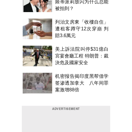
姬蒂派莉放闪为什么总能
被拍到？
列治文房東「收樓自住」
遭租客蹲守12次穿崩 判
賠3.6萬元
美上訴法院叫停$31億白
宮宴會廳工程 特朗普：裁
決危及國家安全
机密报告揭印度黑帮借学
签渗透加拿大 八年间罪
案激增88倍