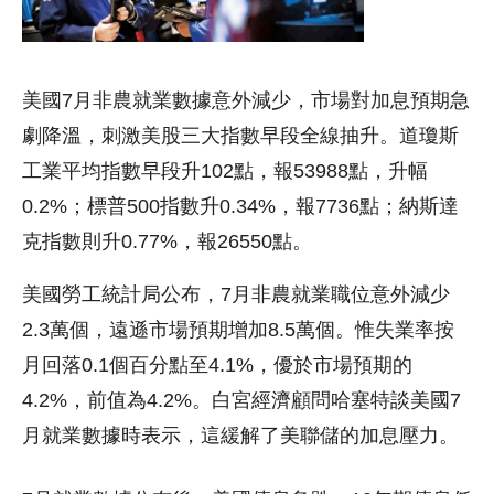
美國7月非農就業數據意外減少，市場對加息預期急
劇降溫，刺激美股三大指數早段全線抽升。道瓊斯
工業平均指數早段升102點，報53988點，升幅
0.2%；標普500指數升0.34%，報7736點；納斯達
克指數則升0.77%，報26550點。
美國勞工統計局公布，7月非農就業職位意外減少
2.3萬個，遠遜市場預期增加8.5萬個。惟失業率按
月回落0.1個百分點至4.1%，優於市場預期的
4.2%，前值為4.2%。白宮經濟顧問哈塞特談美國7
月就業數據時表示，這緩解了美聯儲的加息壓力。