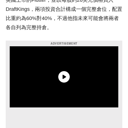
英國上市的Flutter，並以每股約26美元價格買入
DraftKings，兩項投資合計構成一個完整倉位，配置
比重約為60%對40%，不過他指未來可能會將兩者
各自列為完整持倉。