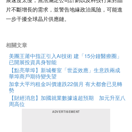
展速度太慢，無法滿足公司計劃以及科技行業對晶
片不斷增長的需求，並警告地緣政治風險，可能進
一步干擾全球晶片供應鏈。
相關文章
美團王莆中指正引入AI技術 建「15分鐘醫療圈」
已開展投資具身智能
【點亮華埠】新城餐室「世盃效應」生意跌兩成
華埠商戶期待變失望
加拿大平均租金叫價連跌22個月 有大都會已見轉
勢
【財經消息】加國就業數據遠超預期 加元升至八
周高位