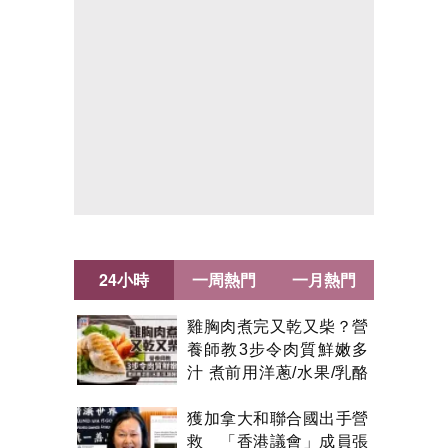
24小時
一周熱門
一月熱門
雞胸肉煮完又乾又柴？營
養師教3步令肉質鮮嫩多
汁 煮前用洋蔥/水果/乳酪
醃製都得？
獲加拿大和聯合國出手營
救 「香港議會」成員張