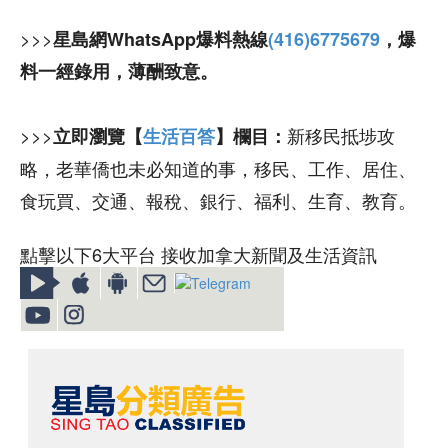
>>>
星島網WhatsApp爆料熱線
(416)6775679
，爆
料一經錄用，薄酬致意。
>>>
新移民抵埗攻
立即瀏覽【
生活百答
】欄目：
略，老華僑也未必知道的事，移民、工作、居住、
食玩買、交通、報稅、銀行、福利、生育、教育。
點擊以下6大平台 接收加拿大新聞及生活資訊