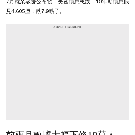
7月就業數據公布後，美國債息急跌，10年期債息低
見4.605厘，跌7.9點子。
前兩月數據大幅下修10萬人