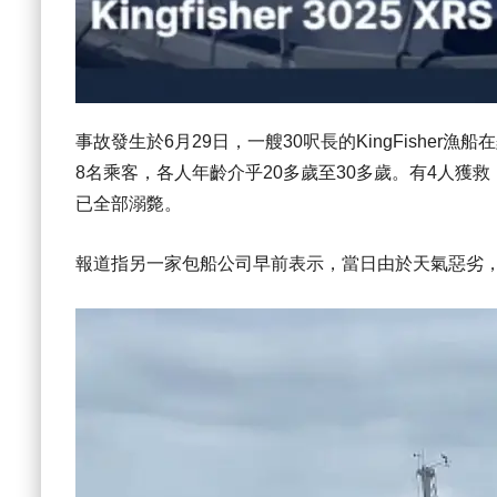
事故發生於6月29日，一艘30呎長的KingFishe
8名乘客，各人年齡介乎20多歲至30多歲。有4人獲
已全部溺斃。
報道指另一家包船公司早前表示，當日由於天氣惡劣