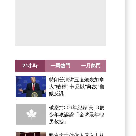
24小時
一周熱門
一月熱門
特朗普演讲五度炮轰加拿
大“糟糕” 卡尼以“典故”幽
默反讥
破塵封306年紀錄 美18歲
少年獲認證「全球最年輕
男教授」
野狼宝宝偷偷入屋床上熟