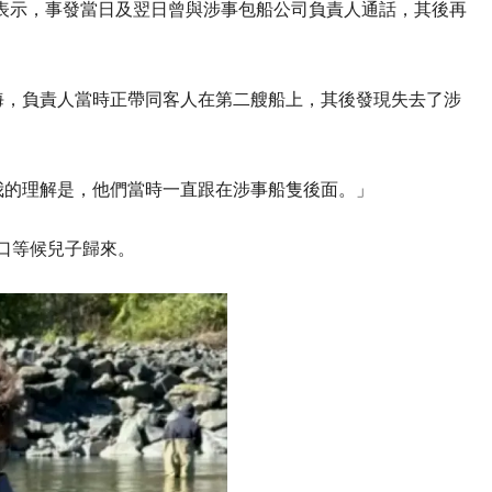
8日）表示，事發當日及翌日曾與涉事包船公司負責人通話，其後再
海，負責人當時正帶同客人在第二艘船上，其後發現失去了涉
我的理解是，他們當時一直跟在涉事船隻後面。」
港口等候兒子歸來。