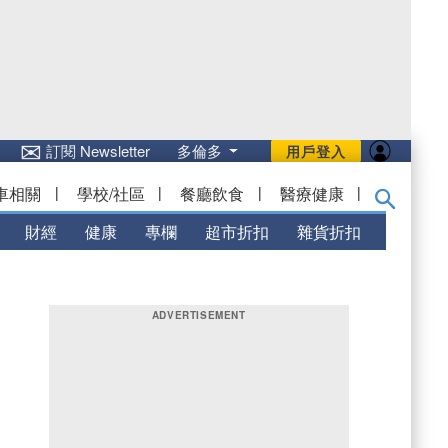
✉
訂閱 Newsletter
多倫多
用戶登入
車相關
|
學校/社區
|
餐廳飲食
|
醫療健康
|
財經
健康
專欄
超市折扣
雜貨折扣