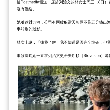
據Postmedia報道，居於列治文的林女士周三（
沒有聯絡。
她引述對方稱，公司有兩艘船當天相隔不足五分鐘出
事船隻的蹤影。
林女士說：「據我了解，我不知道是否完全準確，但
事發當晚她一直在列治文史蒂夫斯頓（Steveston）