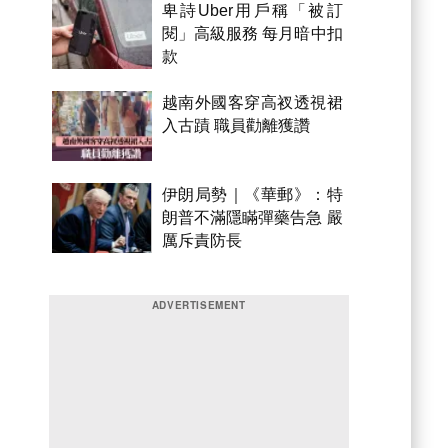
卑詩Uber用戶稱「被訂
閱」高級服務 每月暗中扣
款
越南外國客穿高衩透視裙
入古蹟 職員勸離獲讚
伊朗局勢｜《華郵》：特
朗普不滿隱瞞彈藥告急 嚴
厲斥責防長