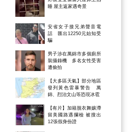
睡 屋主返家遇奇景
安省女子接兄弟聲音電
話 匯出12250元始知受
騙
男子涉在萬錦市多個廁所
裝攝錄機 多名女性受害
遭偷拍
【大多區天氣】部分地區
發列黃色雷暴警告 萬
錦、烈治文山等恐現冰雹
【有片】加籍脫衣舞孃滯
留美國路遇攔檢 被搜出
12張假身份證