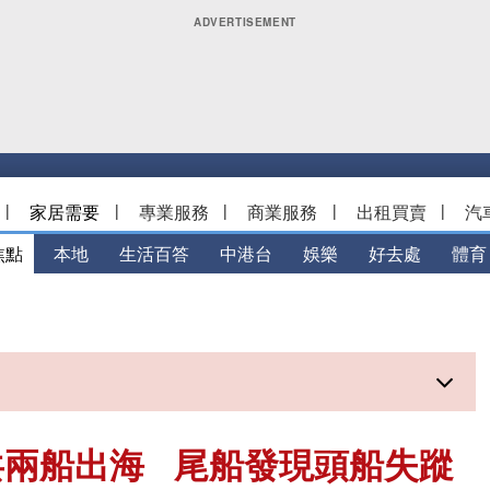
|
家居需要
|
專業服務
|
商業服務
|
出租買賣
|
汽
焦點
本地
生活百答
中港台
娛樂
好去處
體育
共兩船出海 尾船發現頭船失蹤