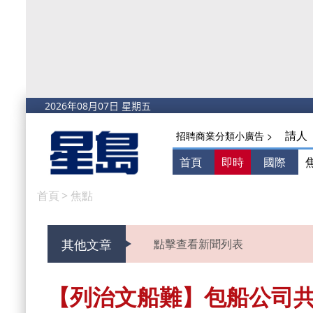
請人
招聘商業分類小廣告 >
首頁
即時
國際
首頁
>
焦點
其他文章
點擊查看新聞列表
【列治文船難】包船公司