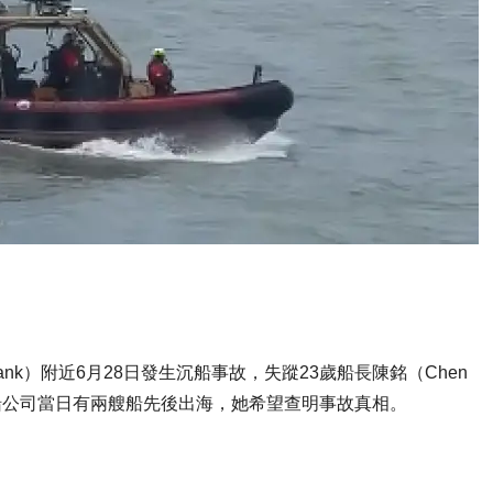
ank）附近6月28日發生沉船事故，失蹤23歲船長陳銘（Chen
事的包船公司當日有兩艘船先後出海，她希望查明事故真相。