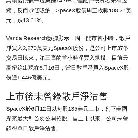
業績後股價一度急挫14.9%，惟散戶投資者未有退
縮，反而趁低吸納。SpaceX股價周三收報108.27美
元，跌13.61%。
Vanda Research數據顯示，周三開市首小時，散戶
淨買入2,270萬美元SpaceX股份，是公司上市37個
交易日以來，第三高的首小時淨買入規模。目前最
高紀錄出現在6月16日，當日散戶淨買入SpaceX股
份達1.446億美元。
上市後未曾錄散戶淨沽售
SpaceX於6月12日以每股135美元上市，創下美國
歷來最大型首次公開招股。自上市以來，公司未曾
錄得單日散戶淨沽售。