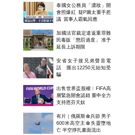
泰國女公務員「濃妝」開
會照爆紅 疑P圖太重手惹
議 當事人霸氣回應
加國法官裁定遣返重罪難
民毒販「懲罰過度」 准予
延長上訴期限
安省女子接兄弟聲音電
話 匯出12250元始知受
騙
出售世界盃股權︱FIFA高
層緊急開會認錯 重申全力
支持恩芬天奴
有片｜俄羅斯傘兵節 男子
600米高空主傘失靈墮地
亡 半空掙扎畫面流出