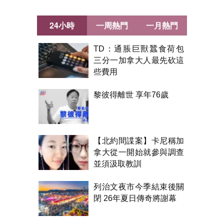
24小時
一周熱門
一月熱門
TD：通脹巨獸蠶食荷包
三分一加拿大人最先砍這
些費用
黎彼得離世 享年76歲
【北約間諜案】卡尼稱加
拿大從一開始就參與調查
並須汲取教訓
列治文夜市今季結束後關
閉 26年夏日傳奇將謝幕