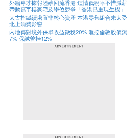
外籍專才據報陸續回流香港 鍾情低稅率不惜減薪
帶動寫字樓豪宅及學位競爭「香港已重現生機」
太古指繼續處置非核心資產 本港零售組合未太受
北上消費影響
內地傳對境外保單收益徵稅20% 滙控倫敦股價瀉
7% 保誠曾挫12%