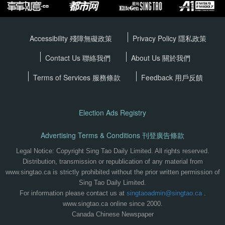
Accessibility 殘障無礙政策
Privacy Policy
隱私政策
Contact Us 聯絡我們
About Us 關於我們
Terms of Services
服務條款
Feedback 用戶反饋
Election Ads Registry
Advertising Terms & Conditions 刊登廣告條款
Legal Notice: Copyright Sing Tao Daily Limited. All rights reserved.
Distribution, transmission or republication of any material from
www.singtao.ca is strictly prohibited without the prior written permission of
Sing Tao Daily Limited.
For information please contact us at
singtaoadmin@singtao.ca
.
www.singtao.ca online since 2000.
Canada Chinese Newspaper