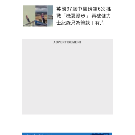
英國97歲中風婦第6次挑
戰「機翼漫步」 再破健力
士紀錄只為籌款︱有片