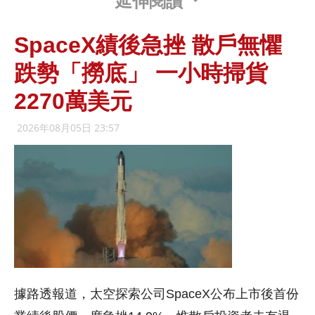
延伸閱讀
SpaceX績後急挫 散戶無懼
跌勢「撈底」 一小時掃貨
2270萬美元
2026年08月05日 23:57
據路透報道，太空探索公司SpaceX公布上市後首份