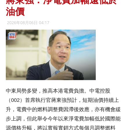
蔣東強：淨電費加幅遠低於
油價
2026年08月06日 04:17
中東局勢多變，推高本港電費負擔。中電控股
（002）首席執行官蔣東強預計，短期油價持續上
升，電費中的燃料調整費因滯後效應，亦有機會緩
步上調，但此舉令今年以來淨電費加幅低於國際能
源價格升幅，將以實報實銷方式每個月調整燃料