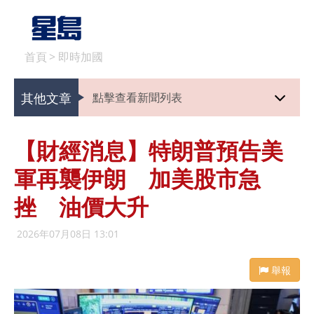
首頁
>
即時加國
其他文章
點擊查看新聞列表
【財經消息】特朗普預告美
軍再襲伊朗 加美股市急
挫 油價大升
2026年07月08日 13:01
舉報