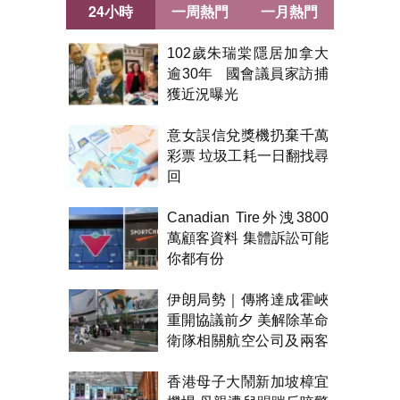
24小時
一周熱門
一月熱門
102歲朱瑞棠隱居加拿大
逾30年 國會議員家訪捕
獲近況曝光
意女誤信兌獎機扔棄千萬
彩票 垃圾工耗一日翻找尋
回
Canadian Tire外洩3800
萬顧客資料 集體訴訟可能
你都有份
伊朗局勢｜傳將達成霍峽
重開協議前夕 美解除革命
衛隊相關航空公司及兩客
機制裁
香港母子大鬧新加坡樟宜