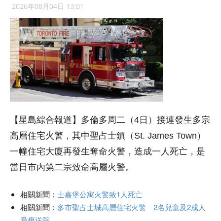
2026年08月04日 13:01
【星島綜合報道】多倫多周二（4日）接連發生多宗
高層住宅火警，其中聖占士鎮（St. James Town）
一幢住宅大廈再發生奪命火警，造成一人死亡，是
當日市內第二宗致命高層火警。
相關新聞：
士嘉堡公寓火警致1人死亡
相關新聞：
多市聖占士城高層住宅火警 2名兒童及2成人
受傷送院