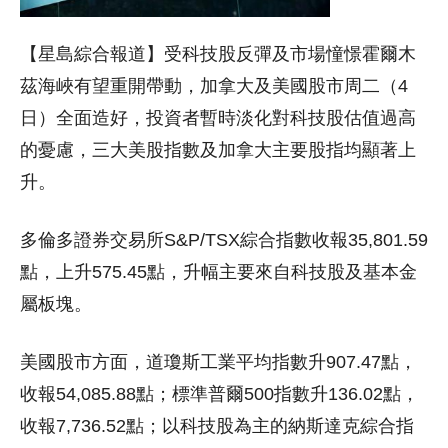
【星島綜合報道】受科技股反彈及市場憧憬霍爾木
茲海峽有望重開帶動，加拿大及美國股市周二（4
日）全面造好，投資者暫時淡化對科技股估值過高
的憂慮，三大美股指數及加拿大主要股指均顯著上
升。
多倫多證券交易所S&P/TSX綜合指數收報35,801.59
點，上升575.45點，升幅主要來自科技股及基本金
屬板塊。
美國股市方面，道瓊斯工業平均指數升907.47點，
收報54,085.88點；標準普爾500指數升136.02點，
收報7,736.52點；以科技股為主的納斯達克綜合指