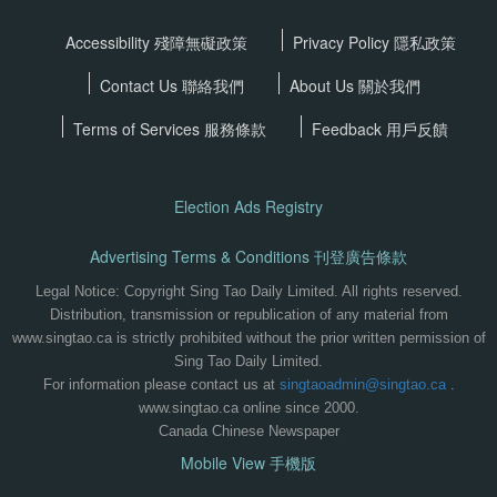
Accessibility 殘障無礙政策
Privacy Policy
隱私政策
Contact Us 聯絡我們
About Us 關於我們
Terms of Services
服務條款
Feedback 用戶反饋
Election Ads Registry
Advertising Terms & Conditions 刊登廣告條款
Legal Notice: Copyright Sing Tao Daily Limited. All rights reserved.
Distribution, transmission or republication of any material from
www.singtao.ca is strictly prohibited without the prior written permission of
Sing Tao Daily Limited.
For information please contact us at
singtaoadmin@singtao.ca
.
www.singtao.ca online since 2000.
Canada Chinese Newspaper
Mobile View 手機版