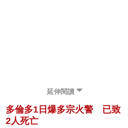
延伸閱讀
多倫多1日爆多宗火警 已致
2人死亡