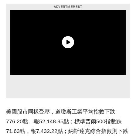
美國股市同樣受壓，道瓊斯工業平均指數下跌
776.20點，報52,148.95點；標準普爾500指數跌
71.63點，報7,432.22點；納斯達克綜合指數則下跌