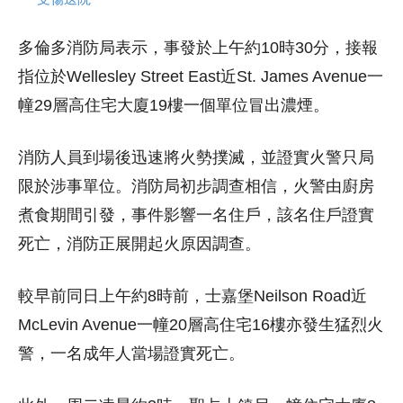
多倫多消防局表示，事發於上午約10時30分，接報
指位於Wellesley Street East近St. James Avenue一
幢29層高住宅大廈19樓一個單位冒出濃煙。
消防人員到場後迅速將火勢撲滅，並證實火警只局
限於涉事單位。消防局初步調查相信，火警由廚房
煮食期間引發，事件影響一名住戶，該名住戶證實
死亡，消防正展開起火原因調查。
較早前同日上午約8時前，士嘉堡Neilson Road近
McLevin Avenue一幢20層高住宅16樓亦發生猛烈火
警，一名成年人當場證實死亡。