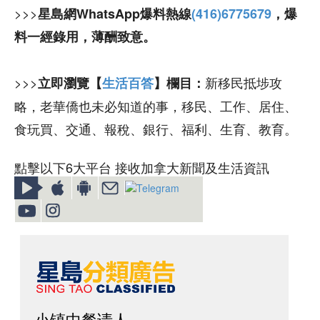
>>>
星島網WhatsApp爆料熱線
(416)6775679
，爆
料一經錄用，薄酬致意。
>>>
新移民抵埗攻
立即瀏覽【
生活百答
】欄目：
略，老華僑也未必知道的事，移民、工作、居住、
食玩買、交通、報稅、銀行、福利、生育、教育。
點擊以下6大平台 接收加拿大新聞及生活資訊