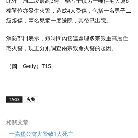
此外，周二凌晨約3時，聖占士鎮另一幢住宅大廈8
樓單位亦發生火警，造成4人受傷，包括一名男子二
級燒傷，兩名兒童一度送院，其後已出院。
消防部門表示，短時間內接連處理多宗嚴重高層住
宅火警，現正分別調查兩宗致命火警的起因。
（圖：Getty）T15
TAGS
火警
相關文章
士嘉堡公寓火警致1人死亡