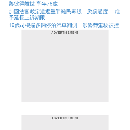
黎彼得離世 享年76歲
加國法官裁定遣返重罪難民毒販「懲罰過度」 准
予延長上訴期限
19歲司機撞多輛停泊汽車翻側 涉魯莽駕駛被控