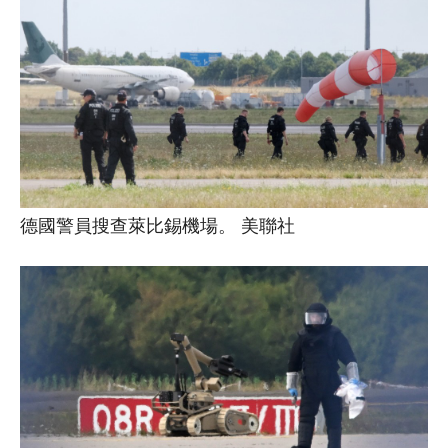
德國警員搜查萊比錫機場。 美聯社