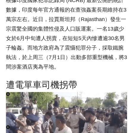
根據印度國家犯罪記錄局 (NCRB) 最新公開的統計
數據，印度每年官方通報的在查強姦案長期維持在3
萬宗左右。近日，拉賈斯坦邦（Rajasthan）發生一
宗震驚全國的集體性侵及人口販運案。一名13歲少
女於6月中旬遭人拐賣，在短短5天內慘遭逾30名男
子輪姦。而地方政府為了震懾犯罪分子，採取鐵腕
執法，於上周三（7月1日）出動多部重型機械，將3
間涉案酒店夷為平地。
遭電單車司機拐帶