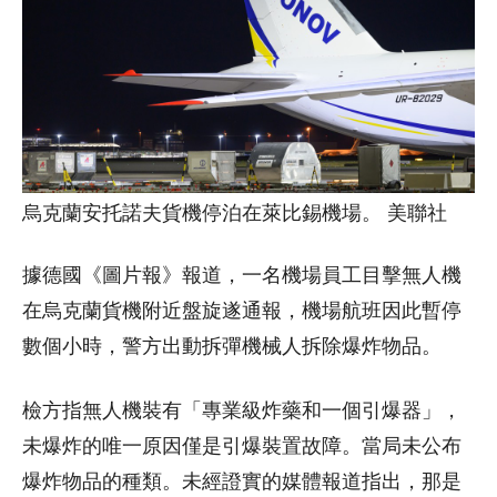
烏克蘭安托諾夫貨機停泊在萊比錫機場。 美聯社
據德國《圖片報》報道，一名機場員工目擊無人機
在烏克蘭貨機附近盤旋遂通報，機場航班因此暫停
數個小時，警方出動拆彈機械人拆除爆炸物品。
檢方指無人機裝有「專業級炸藥和一個引爆器」，
未爆炸的唯一原因僅是引爆裝置故障。當局未公布
爆炸物品的種類。未經證實的媒體報道指出，那是