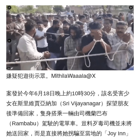
嫌疑犯遊街示眾。MithilaWaaala@X
案發於今年6月18日晚上約10時30分，該名受害少
女在斯里維賈亞納加（Sri Vijayanagar）探望朋友
後準備回家，隻身搭乘一輛由司機蘭巴布
（Rambabu）駕駛的電單車。豈料歹毒司機並未將
她送回家，而是直接將她拐騙至當地的「Joy Inn」