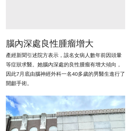
腦內深處良性腫瘤增大
產經新聞引述院方表示，該名女病人數年前因頭暈
等症狀求醫。她腦內深處的良性腫瘤有增大傾向，
因此7月底由腦神經外科一名40多歲的男醫生進行了
開顱手術。