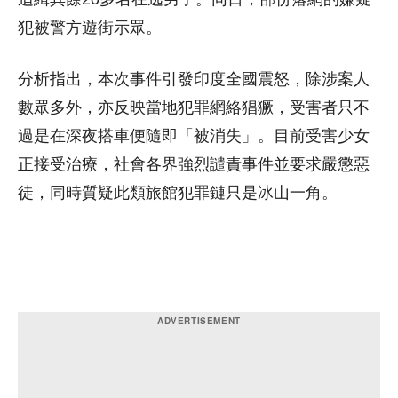
犯被警方遊街示眾。
分析指出，本次事件引發印度全國震怒，除涉案人
數眾多外，亦反映當地犯罪網絡猖獗，受害者只不
過是在深夜搭車便隨即「被消失」。目前受害少女
正接受治療，社會各界強烈譴責事件並要求嚴懲惡
徒，同時質疑此類旅館犯罪鏈只是冰山一角。