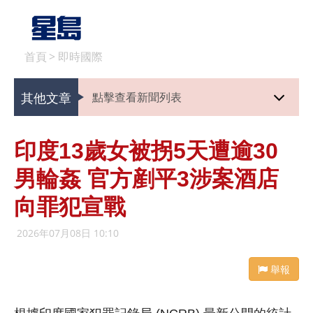
首頁
>
即時國際
其他文章
點擊查看新聞列表
印度13歲女被拐5天遭逾30
男輪姦 官方剷平3涉案酒店
向罪犯宣戰
2026年07月08日 10:10
舉報