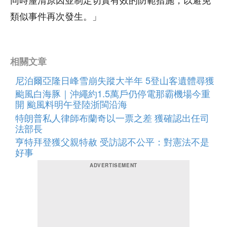
同時釐清原因並制定切實有效的防範措施，以避免
類似事件再次發生。」
相關文章
尼泊爾亞隆日峰雪崩失蹤大半年 5登山客遺體尋獲
颱風白海豚｜沖繩約1.5萬戶仍停電那霸機場今重
開 颱風料明午登陸浙閩沿海
特朗普私人律師布蘭奇以一票之差 獲確認出任司
法部長
亨特拜登獲父親特赦 受訪認不公平：對憲法不是
好事