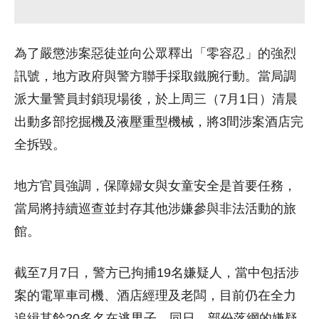
為了嚴懲涉案惡徒並向公眾釋出「零容忍」的強烈
訊號，地方政府與警方聯手採取鐵腕行動。當局調
派大量警員封鎖現場後，於上周三（7月1日）清晨
出動多部挖掘機及液壓重型機械，將3間涉案酒店完
全拆毀。
地方官員強調，保障婦女與女童安全是首要任務，
當局將持續巡查並封存其他涉嫌參與非法活動的旅
館。
截至7月7日，警方已拘捕19名嫌疑人，當中包括涉
案的電單車司機、酒店經理及老闆，目前仍在全力
追緝其餘20多名在逃男子。同日，部份落網的嫌疑