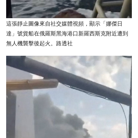
這張靜止圖像來自社交媒體視頻，顯示「娜傑日
達」號貨船在俄羅斯黑海港口新羅西斯克附近遭到
無人機襲擊後起火。路透社