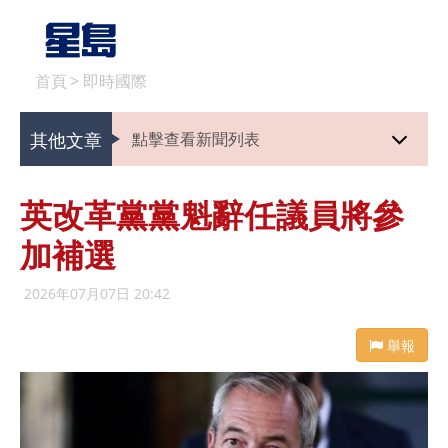
首頁
>
即時國際
其他文章
點擊查看新聞列表
英改革黨黨魁辭任議員將參
加補選
2026年07月07日 20:42
舉報