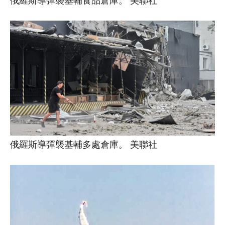
俄羅斯導彈襲基輔多處倉庫。 美聯社