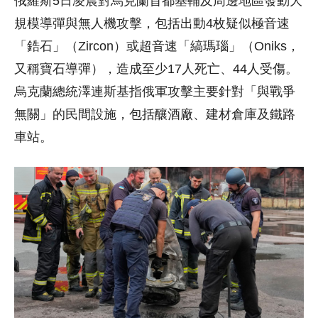
俄羅斯5日凌晨對烏克蘭首都基輔及周邊地區發動大
規模導彈與無人機攻擊，包括出動4枚疑似極音速
「鋯石」（Zircon）或超音速「縞瑪瑙」（Oniks，
又稱寶石導彈），造成至少17人死亡、44人受傷。
烏克蘭總統澤連斯基指俄軍攻擊主要針對「與戰爭
無關」的民間設施，包括釀酒廠、建材倉庫及鐵路
車站。