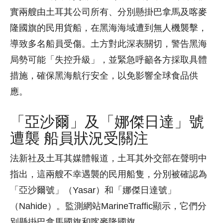
實兩艘由土耳其公司所有、分別懸掛巴拿馬及喀麥
隆國旗的民用貨船，在黑海海域遭到無人機襲擊，
導致多名船員受傷。土方對此深表關切，警告黑海
局勢可能「失控升級」，並緊急呼籲各方採取具體
措施，確保黑海航行安全，以免影響全球食品供
應。
「亞沙爾」及「娜傑日達」號
遭襲 船員狀況受關注
法新社及土耳其媒體報道，土耳其外交部在聲明中
指出，這兩艘不幸遇襲的民用船隻，分別被確認為
「亞沙爾號」（Yasar）和「娜傑日達號」
（Nahide）。監測網站MarineTraffic顯示，它們分
別懸掛巴拿馬國旗和喀麥隆國旗。