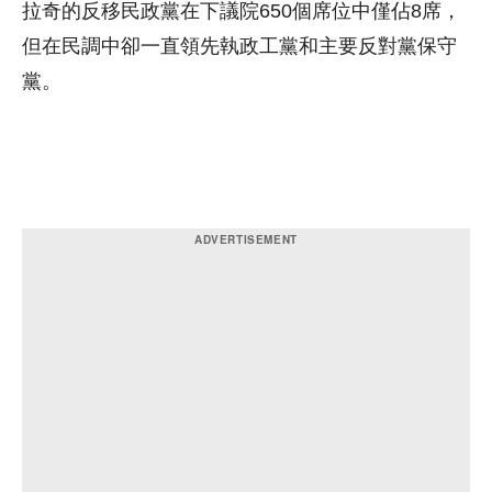
拉奇的反移民政黨在下議院650個席位中僅佔8席，
但在民調中卻一直領先執政工黨和主要反對黨保守
黨。