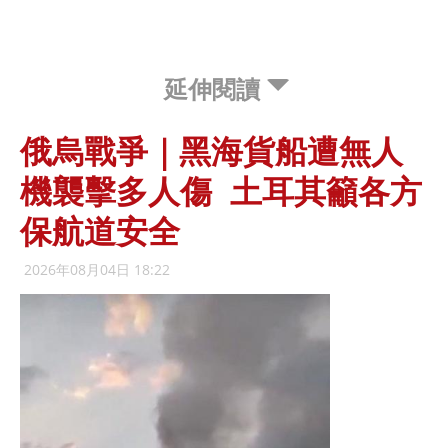
延伸閱讀
俄烏戰爭｜黑海貨船遭無人
機襲擊多人傷 土耳其籲各方
保航道安全
2026年08月04日 18:22