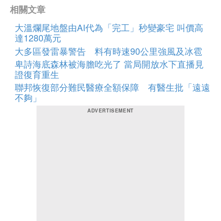
相關文章
大溫爛尾地盤由AI代為「完工」秒變豪宅 叫價高
達1280萬元
大多區發雷暴警告 料有時速90公里強風及冰雹
卑詩海底森林被海膽吃光了 當局開放水下直播見
證復育重生
聯邦恢復部分難民醫療全額保障 有醫生批「遠遠
不夠」