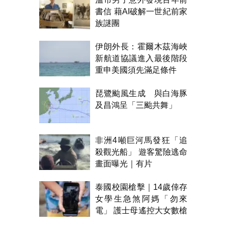
書信 藉AI破解一世紀前家
族謎團
伊朗外長：霍爾木茲海峽
新航道協議進入最後階段
重申美國須先滿足條件
琵鷺颱風生成 與白海豚
及昌鴻呈「三颱共舞」
非洲4噸巨河馬發狂「追
殺觀光船」 遊客驚險逃命
畫面曝光｜有片
泰國校園槍擊｜14歲倖存
女學生急煞阿媽「勿來
電」 護士母遙控大女數槍
聲報警