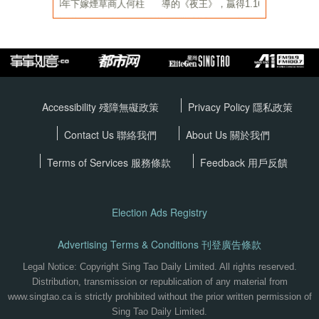
Accessibility 殘障無礙政策
Privacy Policy
隱私政策
Contact Us 聯絡我們
About Us 關於我們
Terms of Services
服務條款
Feedback 用戶反饋
Election Ads Registry
Advertising Terms & Conditions 刊登廣告條款
Legal Notice: Copyright Sing Tao Daily Limited. All rights reserved.
Distribution, transmission or republication of any material from
www.singtao.ca is strictly prohibited without the prior written permission of
Sing Tao Daily Limited.