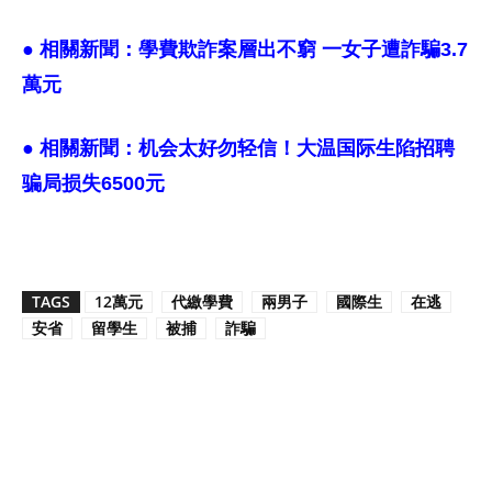
● 相關新聞：
學費欺詐案層出不窮 一女子遭詐騙3.7
萬元
● 相關新聞：
机会太好勿轻信！大温国际生陷招聘
骗局损失6500元
TAGS
12萬元
代繳學費
兩男子
國際生
在逃
安省
留學生
被捕
詐騙