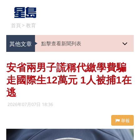
首頁
>
教育
其他文章
點擊查看新聞列表
安省兩男子謊稱代繳學費騙
走國際生12萬元 1人被捕1在
逃
2026年07月07日 18:36
舉報