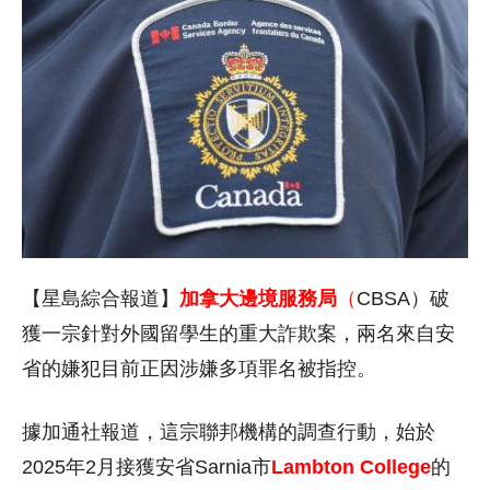
【星島綜合報道】
加拿大邊境服務局
（
CBSA）破
獲一宗針對外國留學生的重大詐欺案，兩名來自安
省的嫌犯目前正因涉嫌多項罪名被指控。
據加通社報道，這宗聯邦機構的調查行動，始於
2025年2月接獲安省Sarnia市
Lambton College
的