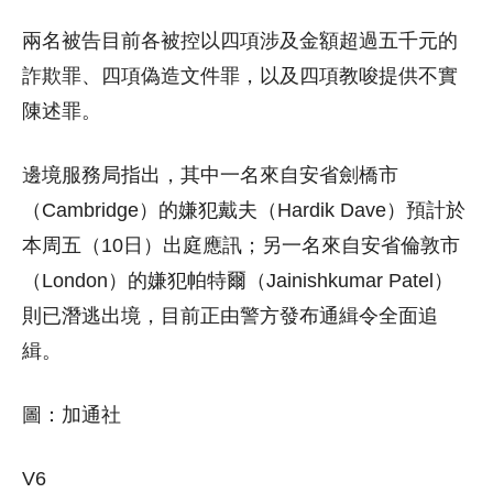
兩名被告目前各被控以四項涉及金額超過五千元的
詐欺罪、四項偽造文件罪，以及四項教唆提供不實
陳述罪。
邊境服務局指出，其中一名來自安省劍橋市
（Cambridge）的嫌犯戴夫（Hardik Dave）預計於
本周五（10日）出庭應訊；另一名來自安省倫敦市
（London）的嫌犯帕特爾（Jainishkumar Patel）
則已潛逃出境，目前正由警方發布通緝令全面追
緝。
圖：加通社
V6