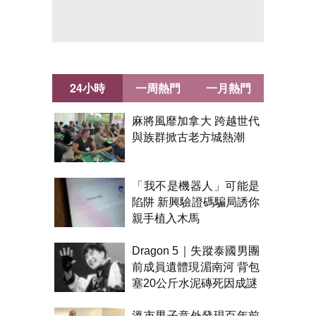
24小時
一周熱門
一月熱門
麻將風靡加拿大 跨越世代
與族群掀古老方城熱潮
「我不是機器人」可能是
陷阱 新興驗證碼騙局誘你
親手植入木馬
Dragon 5｜失蹤泰國男團
前成員遺體現湄南河 背包
塞20公斤水泥磚死因成謎
溫市男子意外發現百年前