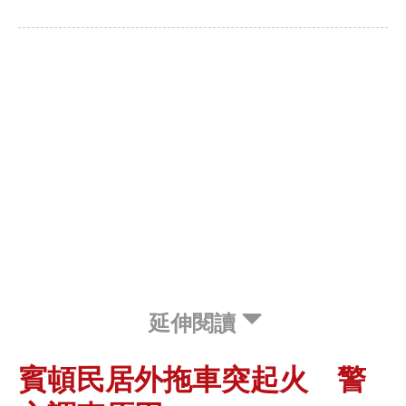
延伸閱讀
賓頓民居外拖車突起火 警