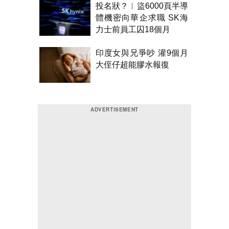
投名狀？︱盜6000頁半導
體機密向華企求職 SK海
力士前員工囚18個月
印度女與兄爭吵 灌9個月
大侄仔超能膠水報復