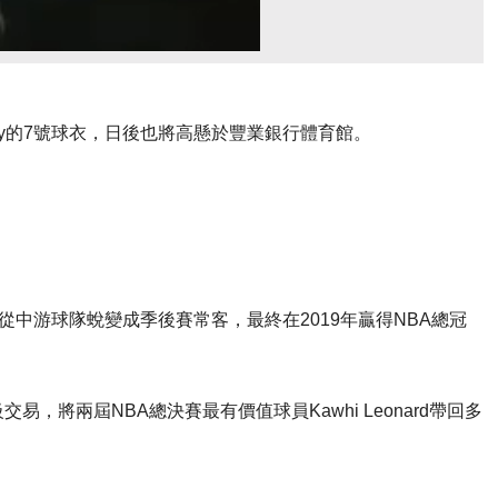
wry的7號球衣，日後也將高懸於豐業銀行體育館。
猛龍從中游球隊蛻變成季後賽常客，最終在2019年贏得NBA總冠
將兩屆NBA總決賽最有價值球員Kawhi Leonard帶回多