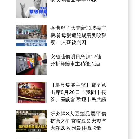
香港母子大鬧新加坡樟宜
機場 母親遭兒踢踹反咬警
察 二人齊被判囚
安省油價明日急跌12仙
分析師籲車主稍後入油
【星島集團主辦】鄒至蕙
出席8月20日「我問市長
答」座談會 歡迎市民共議
市政
研究揭3大豆製品屬平價
抗癌之星 常喝豆漿患癌率
大降28% 附最佳攝取量