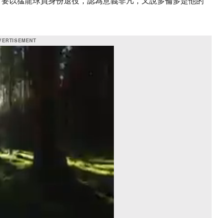
都說，要以猛龍球員身份退役，認為意義非凡，又說多倫多是他的