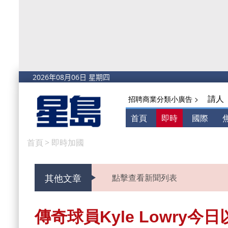
請人
招聘商業分類小廣告 >
首頁
即時
國際
首頁
>
即時加國
其他文章
點擊查看新聞列表
傳奇球員Kyle Lowry