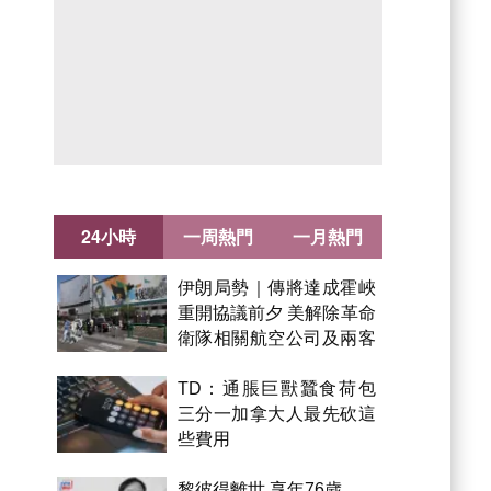
24小時
一周熱門
一月熱門
伊朗局勢｜傳將達成霍峽
重開協議前夕 美解除革命
衛隊相關航空公司及兩客
機制裁
TD：通脹巨獸蠶食荷包
三分一加拿大人最先砍這
些費用
黎彼得離世 享年76歲