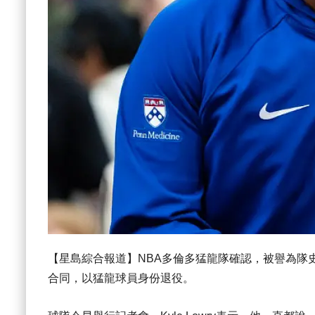
【星島綜合報道】NBA多倫多猛龍隊確認，被譽為隊史最
合同，以猛龍球員身份退役。