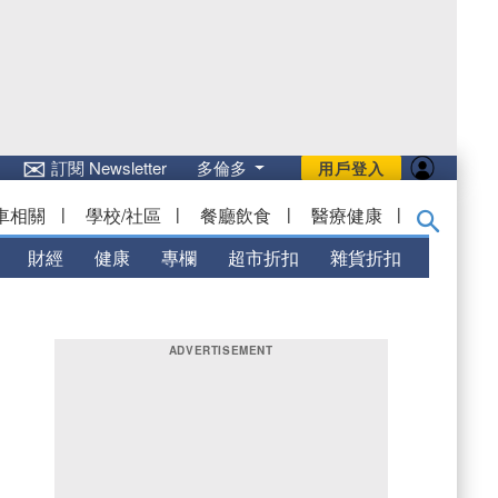
✉
訂閱 Newsletter
多倫多
用戶登入
車相關
|
學校/社區
|
餐廳飲食
|
醫療健康
|
財經
健康
專欄
超市折扣
雜貨折扣