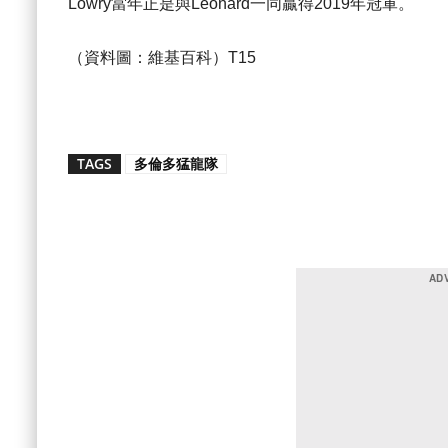
Lowry當年正是與Leonard一同贏得2019年冠軍。
（資料圖：維基百科）T15
TAGS
多倫多猛龍隊