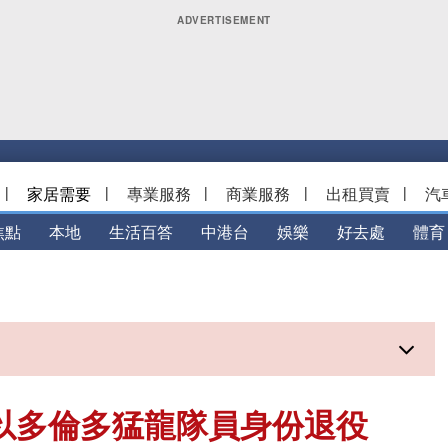
|
家居需要
|
專業服務
|
商業服務
|
出租買賣
|
汽
焦點
本地
生活百答
中港台
娛樂
好去處
體育
今日以多倫多猛龍隊員身份退役