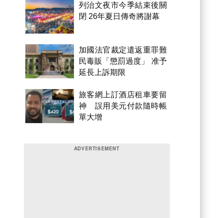
列治文夜市今季結束後關
閉 26年夏日傳奇將謝幕
加國法官裁定遣返重罪難
民毒販「懲罰過度」 准予
延長上訴期限
旅客網上訂酒店租車要留
神 誤用美元付款隨時帳
單大增