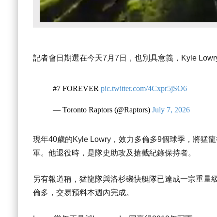
記者會日期選在今天7月7日，也別具意義，Kyle Lo
#7 FOREVER
pic.twitter.com/4Cxpr5jSO6
— Toronto Raptors (@Raptors)
July 7, 2026
現年40歲的Kyle Lowry，效力多倫多9個球季，將
軍。他退役時，是隊史助攻及搶截紀錄保持者。
另有報道稱，猛龍隊與洛杉磯快艇隊已達成一宗重量級交易，
倫多，交易預料本週內完成。