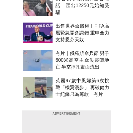
話 匯出12250元始知受
騙
出售世界盃股權︱FIFA高
層緊急開會認錯 重申全力
支持恩芬天奴
有片｜俄羅斯傘兵節 男子
600米高空主傘失靈墮地
亡 半空掙扎畫面流出
英國97歲中風婦第6次挑
戰「機翼漫步」 再破健力
士紀錄只為籌款︱有片