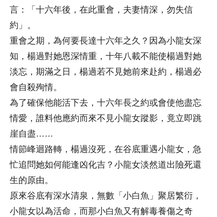
言：「十六年後，在此重會，夫妻情深，勿失信
約」。
重會之期，為何要長達十六年之久？因為小龍女深
知，楊過對她恩深情重，十年八載不能使楊過對她
淡忘，期滿之日，楊過若不見她前來赴約，楊過必
會自殺殉情。
為了確保他能活下去，十六年長之約或會使他盡忘
情愛，誰料他應約而來不見小龍女蹤影，竟立即跳
崖自盡……
情節峰迴路轉，楊過沒死，在谷底重遇小龍女，急
忙追問她如何能逢凶化吉？小龍女淡然道出險死還
生的原由。
原來谷底有深水清泉，無數「小白魚」聚居繁衍，
小龍女以為活命，而那小白魚又有解毒養傷之奇