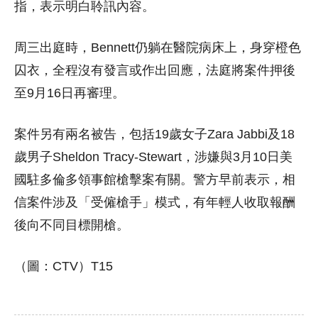
指，表示明白聆訊內容。
周三出庭時，Bennett仍躺在醫院病床上，身穿橙色
囚衣，全程沒有發言或作出回應，法庭將案件押後
至9月16日再審理。
案件另有兩名被告，包括19歲女子Zara Jabbi及18
歲男子Sheldon Tracy-Stewart，涉嫌與3月10日美
國駐多倫多領事館槍擊案有關。警方早前表示，相
信案件涉及「受僱槍手」模式，有年輕人收取報酬
後向不同目標開槍。
（圖：CTV）T15