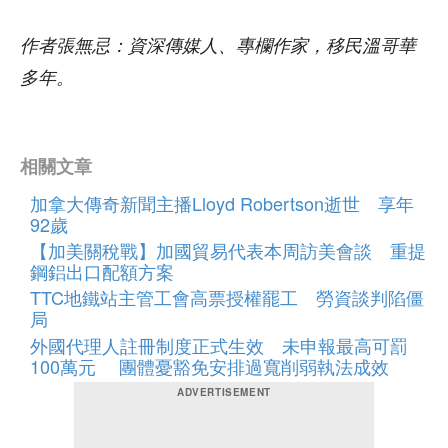
作者張無忌：資深傳媒人、專欄作家，移民溫哥華
多年。
相關文章
加拿大傳奇新聞主播Lloyd Robertson逝世 享年
92歲
【加美關稅戰】加國貿易代表本周訪美會談 重提
鋼鋁出口配額方案
TTC地鐵站主管工會高票授權罷工 勞資談判陷僵
局
外國代理人註冊制度正式生效 未申報最高可罰
100萬元 團體憂豁免安排過寬削弱執法成效