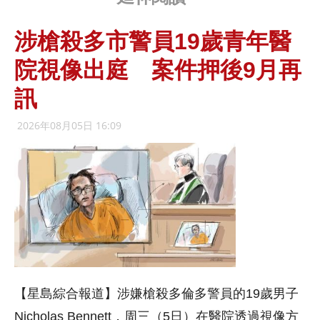
涉槍殺多市警員19歲青年醫
院視像出庭 案件押後9月再
訊
2026年08月05日 16:09
【星島綜合報道】涉嫌槍殺多倫多警員的19歲男子
Nicholas Bennett，周三（5日）在醫院透過視像方