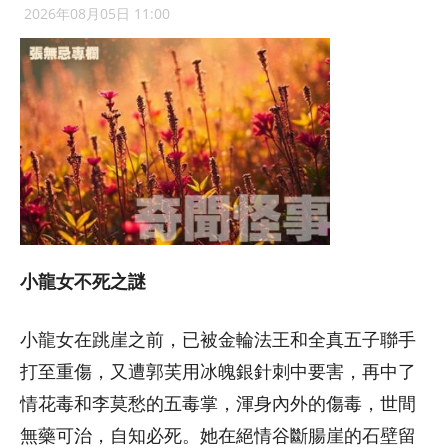
2026年08月05日 11:00
小龍女不死之謎
小龍女在跳崖之前，已被金輪法王和全真五子聯手
打至重傷，又遭郭芙用冰魄銀針刺中要害，再中了
情花毒和李莫愁的五毒掌，渾身內外的傷毒，世間
無藥可治，自知必死。她在絕情谷斷腸崖的石壁留