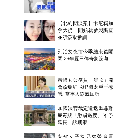
【北約間諜案】卡尼稱加
拿大從一開始就參與調查
並須汲取教訓
列治文夜市今季結束後關
閉 26年夏日傳奇將謝幕
泰國女公務員「濃妝」開
會照爆紅 疑P圖太重手惹
議 當事人霸氣回應
加國法官裁定遣返重罪難
民毒販「懲罰過度」 准予
延長上訴期限
安省女子接兄弟聲音電