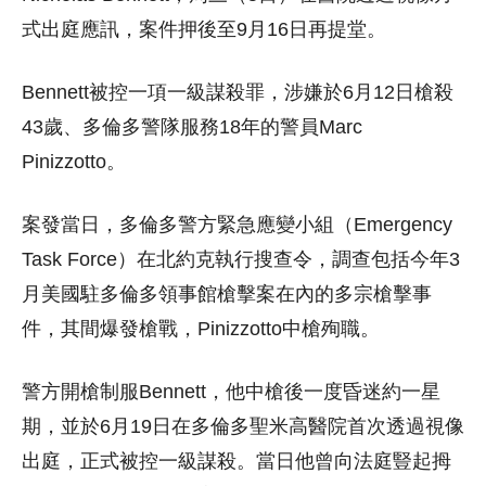
式出庭應訊，案件押後至9月16日再提堂。
Bennett被控一項一級謀殺罪，涉嫌於6月12日槍殺
43歲、多倫多警隊服務18年的警員Marc
Pinizzotto。
案發當日，多倫多警方緊急應變小組（Emergency
Task Force）在北約克執行搜查令，調查包括今年3
月美國駐多倫多領事館槍擊案在內的多宗槍擊事
件，其間爆發槍戰，Pinizzotto中槍殉職。
警方開槍制服Bennett，他中槍後一度昏迷約一星
期，並於6月19日在多倫多聖米高醫院首次透過視像
出庭，正式被控一級謀殺。當日他曾向法庭豎起拇