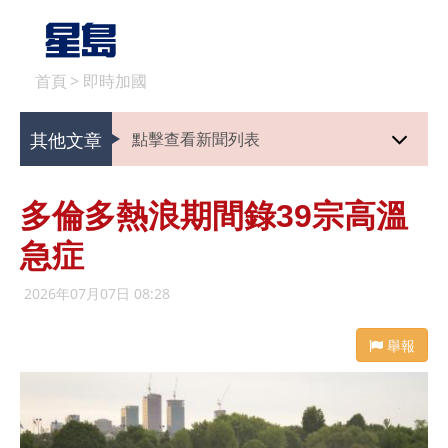
首頁
>
即時加國
其他文章
點擊查看新聞列表
多倫多熱浪期間錄39宗高溫
急症
2026年07月07日 08:28
舉報