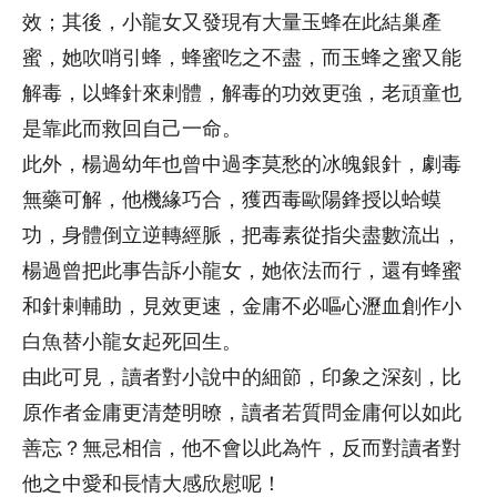
效；其後，小龍女又發現有大量玉蜂在此結巢產
蜜，她吹哨引蜂，蜂蜜吃之不盡，而玉蜂之蜜又能
解毒，以蜂針來剌體，解毒的功效更強，老頑童也
是靠此而救回自己一命。
此外，楊過幼年也曾中過李莫愁的冰魄銀針，劇毒
無藥可解，他機緣巧合，獲西毒歐陽鋒授以蛤蟆
功，身體倒立逆轉經脈，把毒素從指尖盡數流出，
楊過曾把此事告訴小龍女，她依法而行，還有蜂蜜
和針剌輔助，見效更速，金庸不必嘔心瀝血創作小
白魚替小龍女起死回生。
由此可見，讀者對小說中的細節，印象之深刻，比
原作者金庸更清楚明暸，讀者若質問金庸何以如此
善忘？無忌相信，他不會以此為忤，反而對讀者對
他之中愛和長情大感欣慰呢！