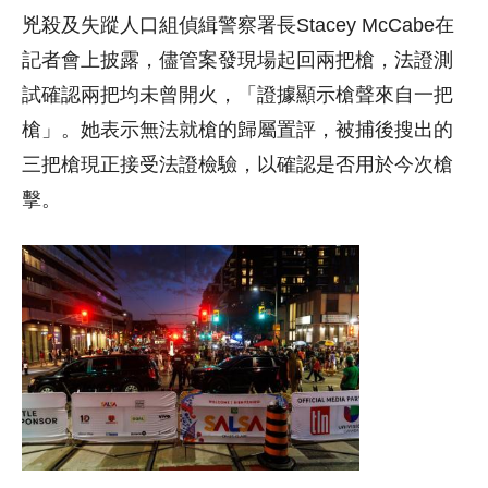
兇殺及失蹤人口組偵緝警察署長Stacey McCabe在
記者會上披露，儘管案發現場起回兩把槍，法證測
試確認兩把均未曾開火，「證據顯示槍聲來自一把
槍」。她表示無法就槍的歸屬置評，被捕後搜出的
三把槍現正接受法證檢驗，以確認是否用於今次槍
擊。