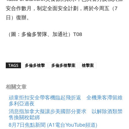
安合作數月，制定全面安全計劃，將於今周五（7
日）復辦。
（圖：多倫多警隊、加通社）T08
TAGS
多倫多槍擊
多倫多槍擊案
槍擊案
相關文章
頑童拒扣安全帶客機臨起飛折返 全機乘客滯留維
多利亞過夜
消息指加拿大擬讓步美國部分要求 以解除酒類禁
售換關稅鬆綁
8月7日焦點新聞 (A1電台YouTube頻道)