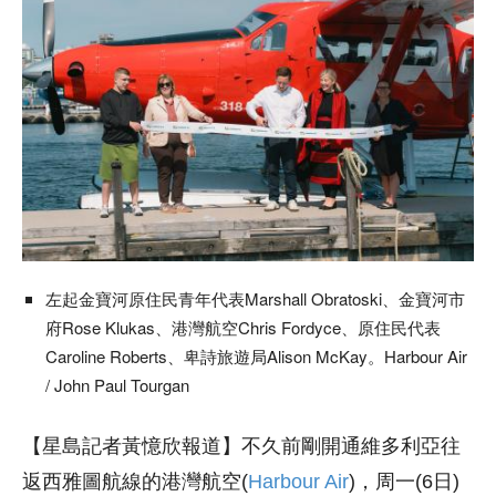
左起金寶河原住民青年代表
Marshall Obratoski、金寶河市
府
Rose K
lukas、港灣航空
Chris Fordyce、原住民代表
Caroline Roberts、卑詩旅遊局
Alison McKay。Harbour Air
/ John Paul Tourgan
【星島記者黃憶欣報道】
不久前剛開通維多利亞往
返西雅圖航線的港灣航空(
Harbour Air
)，周一(6日)