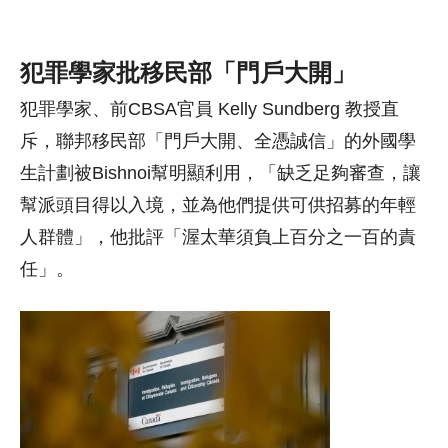
犯罪學家批移民部「門戶大開」
犯罪學家、前CBSA官員 Kelly Sundberg 教授直
斥，聯邦移民部「門戶大開、全憑誠信」的外國學
生計劃被Bishnoi幫明顯利用，「缺乏足夠審查，讓
幫派頭目得以入境，並為他們提供可供招募的年輕
人群體」，他批評「渥太華須負上百分之一百的責
任」。