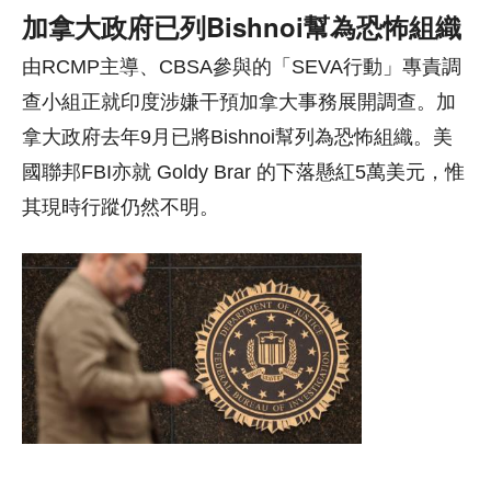
加拿大政府已列Bishnoi幫為恐怖組織
由RCMP主導、CBSA參與的「SEVA行動」專責調
查小組正就印度涉嫌干預加拿大事務展開調查。加
拿大政府去年9月已將Bishnoi幫列為恐怖組織。美
國聯邦FBI亦就 Goldy Brar 的下落懸紅5萬美元，惟
其現時行蹤仍然不明。