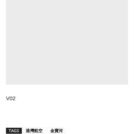
V02
TAGS
港灣航空
金寶河