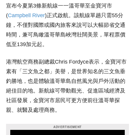
宣布今夏第3條新航線一一溫哥華至
金寶河市
(
Campbell River
)正式啟航
。該航線單趟只需55分
鐘，不僅對國際或國內旅客來說可以大幅節省交通
時間，兼可鳥瞰溫哥華島峽灣壯闊美景，單程票價
低至139加元起。
港灣航空商務副總裁Chris Fordyce表示，
金寶河市
素有「三文魚之都」美譽，是世界知名的三文魚垂
釣勝地，也是體驗溫哥華島自然風光與戶外活動的
絕佳目的地。新航線可帶動觀光、促進區域經濟及
社區發展，
金寶河市居民
可更方便前往溫哥華探
親、就醫及處理商務。