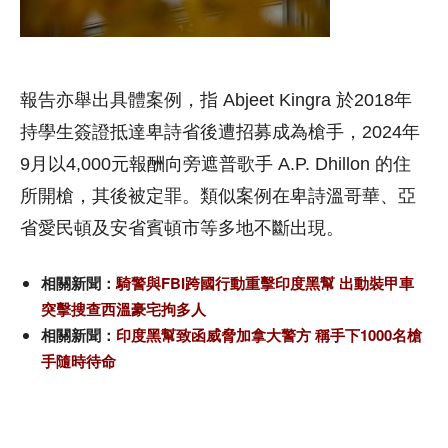
報告亦舉出具體案例，指 Abjeet Kingra 於2018年
持學生簽證抵達卑詩省後遭招募成為槍手，2024年
9月以4,000元報酬向旁遮普歌手 A.P. Dhillon 的住
所開槍，其後被定罪。類似案例在卑詩溫哥華、亞
省愛民頓及安省賓頓市等多地不斷出現。
相關新聞：
騎警與FBI跨國行動重擊印度黑幫 出動裝甲車
突擊搜查西溫豪宅拘多人
相關新聞：
印度黑幫致函威脅加拿大警方 稱手下1000名槍
手隨時待命