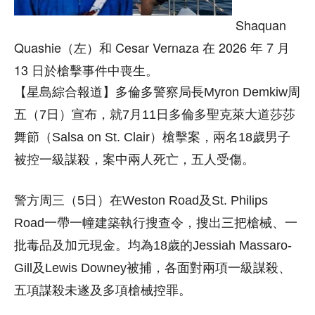
Shaquan
Quashie（左）和 Cesar Vernaza 在 2026 年 7 月
13 日於槍擊事件中喪生。
【星島綜合報道】多倫多警察局長Myron Demkiw周
五（7日）宣布，就7月11日多倫多聖克萊大道莎莎
舞節（Salsa on St. Clair）槍擊案，兩名18歲男子
被控一級謀殺，案中兩人死亡，五人受傷。
警方周三（5日）在Weston Road及St. Philips
Road一帶一幢建築執行搜查令，搜出三把槍械、一
批毒品及加元現金。均為18歲的Jessiah Massaro-
Gill及Lewis Downey被捕，各面對兩項一級謀殺、
五項謀殺未遂及多項槍械控罪。