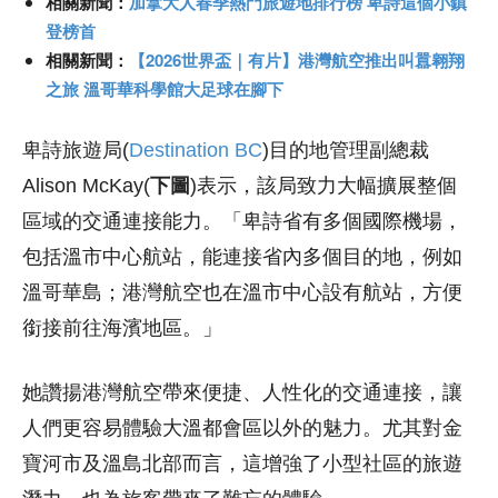
相關新聞：
加拿大人春季熱門旅遊地排行榜 卑詩這個小鎮
登榜首
相關新聞：
【2026世界盃｜有片】港灣航空推出叫囂翱翔
之旅 溫哥華科學館大足球在腳下
卑詩旅遊局(
Destination BC
)目的地管理副總裁
Alison McKay(
下圖
)
表示，該局致力大幅擴展整個
區域的交通連接能力。「卑詩省有多個國際機場，
包括溫市中心航站，能連接省內多個目的地，例如
溫哥華島；港灣航空也在溫市中心設有航站，方便
銜接前往海濱地區。」
她讚揚港灣航空帶來便捷、人性化的交通連接，讓
人們更容易體驗大溫都會區以外的魅力。尤其對金
寶河市及溫島北部而言，這增強了小型社區的旅遊