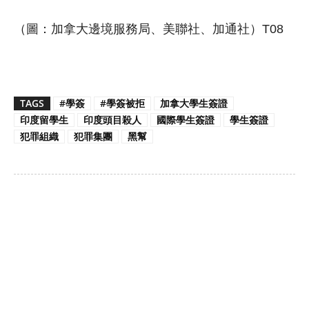
（圖：加拿大邊境服務局、美聯社、加通社）T08
TAGS
#學簽
#學簽被拒
加拿大學生簽證
印度留學生
印度頭目殺人
國際學生簽證
學生簽證
犯罪組織
犯罪集團
黑幫