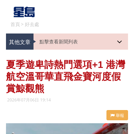
首頁
>
好去處
其他文章
點擊查看新聞列表
夏季遊卑詩熱門選項+1 港灣
航空溫哥華直飛金寶河度假
賞鯨觀熊
2026年07月06日 19:14
舉報