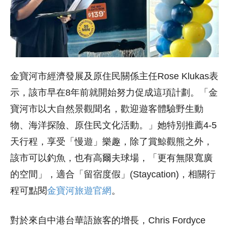
金寶河市經濟發展及原住民關係主任
Rose K
lukas
表
示，
該市
早在8年前就開始努力促成這項計劃。「金
寶河市以大自然景觀聞名，歡迎遊客體驗野生動
物、海洋探險、原住民文化活動。」她特別推薦4-5
天行程，享受「慢遊」樂趣，除了賞鯨觀熊之外，
該市可以釣魚，也有高爾夫球場，「更有無限寬廣
的空間」，適合「留宿度假」(Staycation)，相關行
程可點閱
金寶河旅遊官網
。
對於來自中港台華語旅客的增長，Chris Fordyce