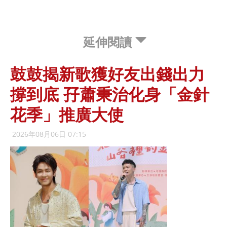
延伸閱讀
鼓鼓揭新歌獲好友出錢出力
撐到底 孖蕭秉治化身「金針
花季」推廣大使
2026年08月06日 07:15