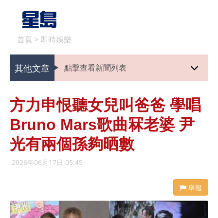
首頁
>
即時娛樂
其他文章
點擊查看新聞列表
方力申恨聽女兒叫爸爸 學唱
Bruno Mars歌曲冧老婆 尹
光有兩個孫夠晒數
2026年06月17日 05:45
舉報