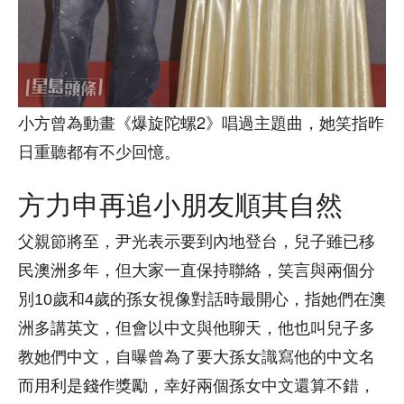
小方曾為動畫《爆旋陀螺2》唱過主題曲，她笑指昨
日重聽都有不少回憶。
方力申再追小朋友順其自然
父親節將至，尹光表示要到內地登台，兒子雖已移
民澳洲多年，但大家一直保持聯絡，笑言與兩個分
別10歲和4歲的孫女視像對話時最開心，指她們在澳
洲多講英文，但會以中文與他聊天，他也叫兒子多
教她們中文，自曝曾為了要大孫女識寫他的中文名
而用利是錢作獎勵，幸好兩個孫女中文還算不錯，