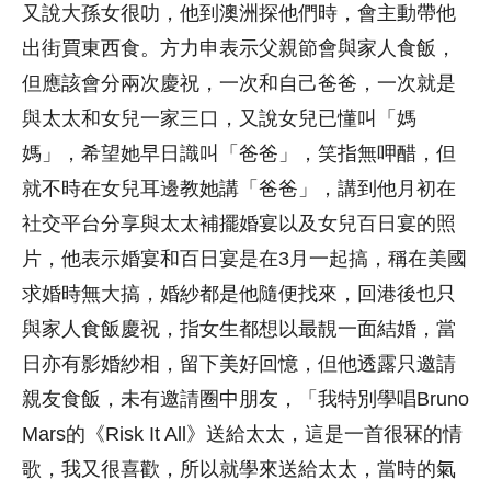
又說大孫女很叻，他到澳洲探他們時，會主動帶他
出街買東西食。方力申表示父親節會與家人食飯，
但應該會分兩次慶祝，一次和自己爸爸，一次就是
與太太和女兒一家三口，又說女兒已懂叫「媽
媽」，希望她早日識叫「爸爸」，笑指無呷醋，但
就不時在女兒耳邊教她講「爸爸」，講到他月初在
社交平台分享與太太補擺婚宴以及女兒百日宴的照
片，他表示婚宴和百日宴是在3月一起搞，稱在美國
求婚時無大搞，婚紗都是他隨便找來，回港後也只
與家人食飯慶祝，指女生都想以最靚一面結婚，當
日亦有影婚紗相，留下美好回憶，但他透露只邀請
親友食飯，未有邀請圈中朋友，「我特別學唱Bruno
Mars的《Risk It All》送給太太，這是一首很冧的情
歌，我又很喜歡，所以就學來送給太太，當時的氣