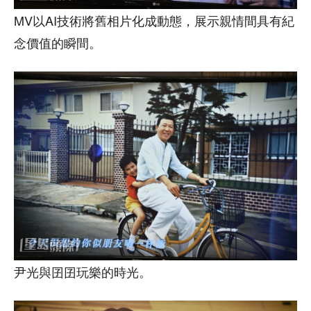
MV以AI技術將舊相片化成動態，展示親情間具有紀
念價值的瞬間。
尹光與囝囝玩樂的時光。