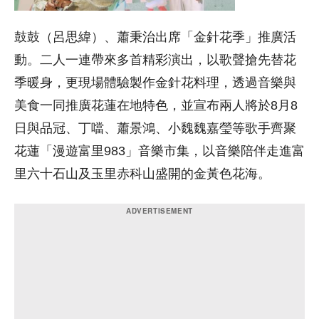
鼓鼓（呂思緯）、蕭秉治出席「金針花季」推廣活
動。二人一連帶來多首精彩演出，以歌聲搶先替花
季暖身，更現場體驗製作金針花料理，透過音樂與
美食一同推廣花蓮在地特色，並宣布兩人將於8月8
日與品冠、丁噹、蕭景鴻、小魏魏嘉瑩等歌手齊聚
花蓮「漫遊富里983」音樂市集，以音樂陪伴走進富
里六十石山及玉里赤科山盛開的金黃色花海。