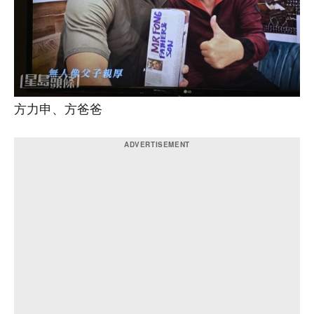
方力申、方爸爸