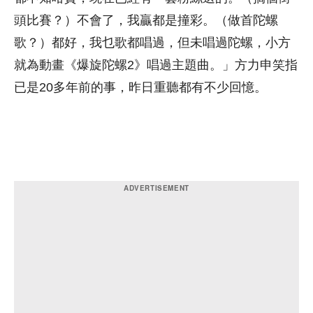
頭比賽？）不會了，我贏都是撞彩。（做首陀螺
歌？）都好，我乜歌都唱過，但未唱過陀螺，小方
就為動畫《爆旋陀螺2》唱過主題曲。」方力申笑指
已是20多年前的事，昨日重聽都有不少回憶。