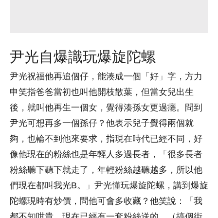
尹光自爆識玩爆旋陀螺
尹光祝福他再追個仔，能湊成一個「好」字，方力
申笑指爸爸當初也叫他開枝散葉，但當女兒出生
後，就叫他再生一個女，覺得湊孫女更過癮。問到
尹光可想再多一個孫仔？他表示兒子覺得兩個就
夠，也輪不到他來要求，指現在時代已經不同，好
像他現在的粉絲也是年輕人多過長者，「很多長者
粉絲聽下聽下就走了，年輕粉絲越聽越多，所以他
們現在都叫我光B。」尹光懂玩爆旋陀螺，講到爆旋
陀螺現時有炒價，問他可會多收藏？他笑說：「我
都不知咁貴，現在已經有一套粉絲送的。（搞個街