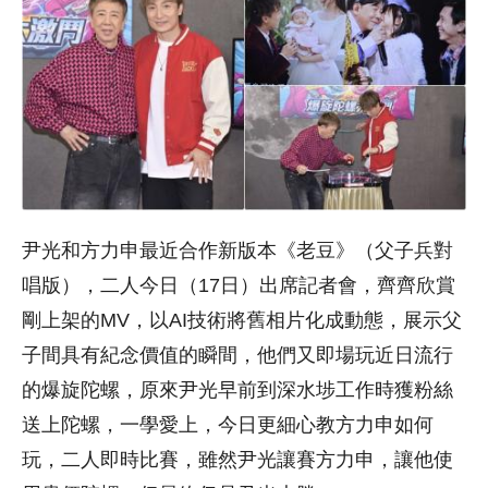
尹光和方力申最近合作新版本《老豆》（父子兵對
唱版），二人今日（17日）出席記者會，齊齊欣賞
剛上架的MV，以AI技術將舊相片化成動態，展示父
子間具有紀念價值的瞬間，他們又即場玩近日流行
的爆旋陀螺，原來尹光早前到深水埗工作時獲粉絲
送上陀螺，一學愛上，今日更細心教方力申如何
玩，二人即時比賽，雖然尹光讓賽方力申，讓他使