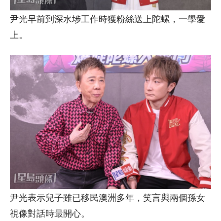
尹光早前到深水埗工作時獲粉絲送上陀螺，一學愛
上。
尹光表示兒子雖已移民澳洲多年，笑言與兩個孫女
視像對話時最開心。