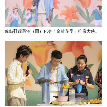
鼓鼓孖蕭秉治（圖）化身「金針花季」推廣大使。