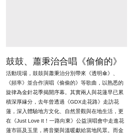
鼓鼓、蕭秉治合唱《偷偷的》
活動現場，鼓鼓與蕭秉治分別帶來《透明傘》、
《頻率》並合作演唱《偷偷的》等歌曲，以熟悉的
旋律為金針花季揭開序幕。其實兩人與花蓮早已累
積深厚緣分，去年曾透過《GDX走花路》走訪花
蓮，深入體驗地方文化、自然景觀與在地生活，更
在《Just Love It！一路向東》公益演唱會中走進花
蓮市區及玉里，將音樂與溫暖獻給當地民眾。而金