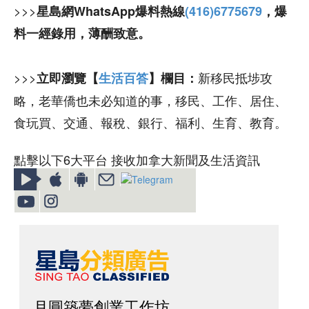
>>>
星島網WhatsApp爆料熱線
(416)6775679
，爆
料一經錄用，薄酬致意。
>>>
新移民抵埗攻
立即瀏覽【
生活百答
】欄目：
略，老華僑也未必知道的事，移民、工作、居住、
食玩買、交通、報稅、銀行、福利、生育、教育。
點擊以下6大平台 接收加拿大新聞及生活資訊