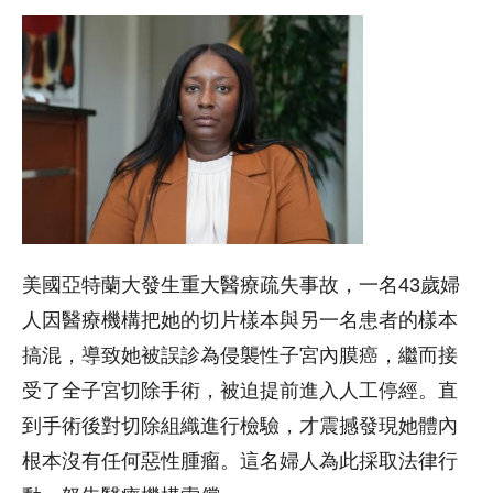
美國亞特蘭大發生重大醫療疏失事故，一名43歲婦
人因醫療機構把她的切片樣本與另一名患者的樣本
搞混，導致她被誤診為侵襲性子宮內膜癌，繼而接
受了全子宮切除手術，被迫提前進入人工停經。直
到手術後對切除組織進行檢驗，才震撼發現她體內
根本沒有任何惡性腫瘤。這名婦人為此採取法律行