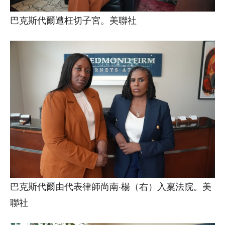
巴克斯代爾遭枉切子宮。美聯社
巴克斯代爾由代表律師尚南·楊（右）入稟法院。美
聯社