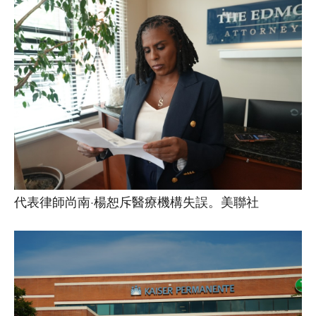
代表律師尚南·楊恕斥醫療機構失誤。美聯社