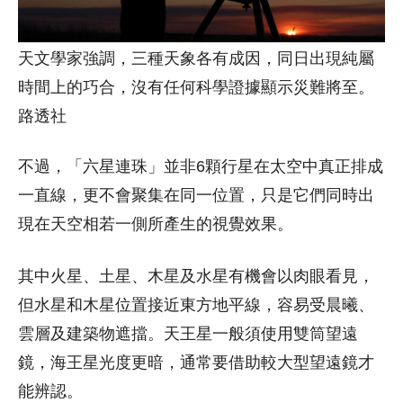
天文學家強調，三種天象各有成因，同日出現純屬
時間上的巧合，沒有任何科學證據顯示災難將至。
路透社
不過，「六星連珠」並非6顆行星在太空中真正排成
一直線，更不會聚集在同一位置，只是它們同時出
現在天空相若一側所產生的視覺效果。
其中火星、土星、木星及水星有機會以肉眼看見，
但水星和木星位置接近東方地平線，容易受晨曦、
雲層及建築物遮擋。天王星一般須使用雙筒望遠
鏡，海王星光度更暗，通常要借助較大型望遠鏡才
能辨認。