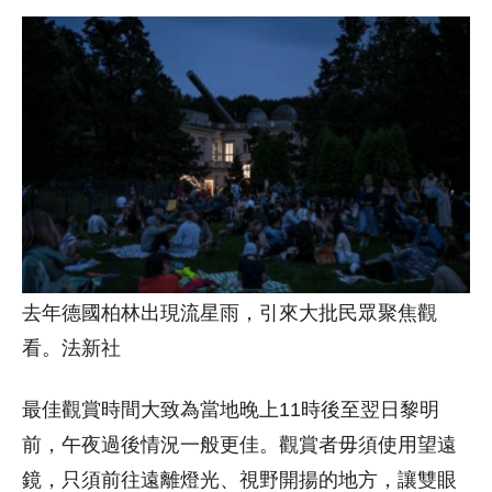
去年德國柏林出現流星雨，引來大批民眾聚焦觀
看。法新社
最佳觀賞時間大致為當地晚上11時後至翌日黎明
前，午夜過後情況一般更佳。觀賞者毋須使用望遠
鏡，只須前往遠離燈光、視野開揚的地方，讓雙眼