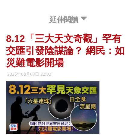
延伸閱讀
8.12「三大天文奇觀」罕有
交匯引發陰謀論？ 網民：如
災難電影開場
2026年08月07日 22:03