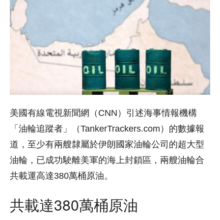
美國有線電視新聞網（CNN）引述海事情報機構
「油輪追蹤者」（TankerTrackers.com）的數據報
道，至少有兩艘隸屬於伊朗國家油輪公司的超大型
油輪，已成功駛離美軍的海上封鎖區，兩艘油輪合
共載運高達380萬桶原油。
共載達380萬桶原油