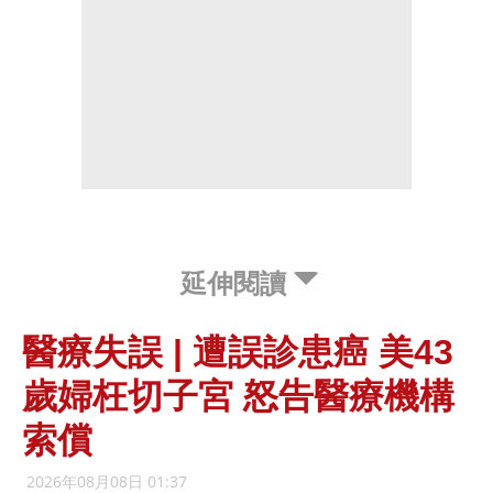
延伸閱讀
醫療失誤 | 遭誤診患癌 美43
歲婦枉切子宮 怒告醫療機構
索償
2026年08月08日 01:37