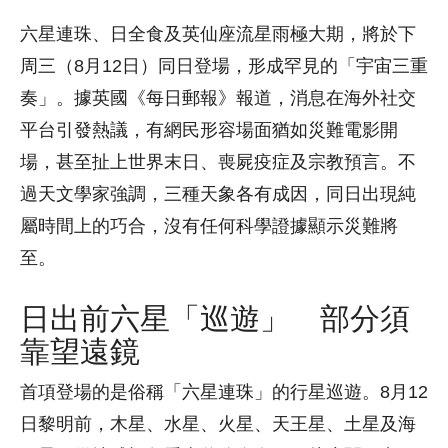
六星連珠、日全食及英仙座流星雨極大期，將於下
周三（8月12日）同日登場，形成罕見的「宇宙三重
奏」。據英國《每日郵報》報道，消息在海外社交
平台引發熱議，有網民形容場面猶如災難電影開
場，甚至扯上世界末日、喪屍疫症及宗教預言。不
過天文學家強調，三種天象各有成因，同日出現純
屬時間上的巧合，沒有任何科學證據顯示災難將
至。
日出前六星「巡遊」 部分須
靠望遠鏡
首項登場的是俗稱「六星連珠」的行星巡遊。8月12
日黎明前，木星、水星、火星、天王星、土星及海