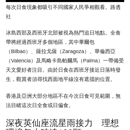
每次日食現象都吸引不同國家人民爭相觀看。路透
社
冰島西部及西班牙北部被視為熱門追日地點。全食
帶將經過西班牙多個地區，其中畢爾包
（Bilbao）、薩拉戈薩（Zaragoza）、華倫西亞
（Valencia）及馬略卡島帕爾馬（Palma）一帶備受
天文愛好者注目。由於日食在西班牙接近日落時發
生，觀賞者須尋找西面地平線沒有遮擋的位置。
香港及亞洲大部分地區不在今次日食可見範圍，無
法目睹這次日全食或日偏食。
深夜英仙座流星雨接力 理想