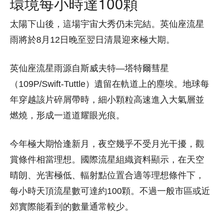
環境每小時達100顆
太陽下山後，這場宇宙大秀仍未完結。英仙座流星
雨將於8月12日晚至翌日清晨迎來極大期。
英仙座流星雨源自斯威夫特—塔特爾彗星
（109P/Swift-Tuttle）遺留在軌道上的塵埃。地球每
年穿越該片碎屑帶時，細小顆粒高速進入大氣層並
燃燒，形成一道道耀眼光痕。
今年極大期恰逢新月，夜空幾乎不受月光干擾，觀
賞條件相當理想。國際流星組織資料顯示，在天空
晴朗、光害極低、輻射點位置合適等理想條件下，
每小時天頂流星數可達約100顆。不過一般市區或近
郊實際能看到的數量通常較少。