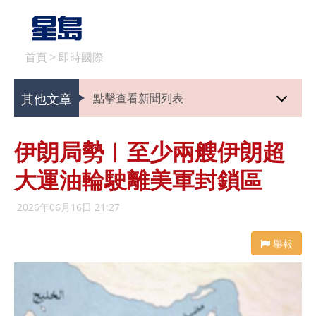
首頁
>
即時國際
其他文章
點擊查看新聞列表
伊朗局勢︱至少兩艘伊朗超
大運油輪駛離美軍封鎖區
2026年06月16日 21:27
舉報