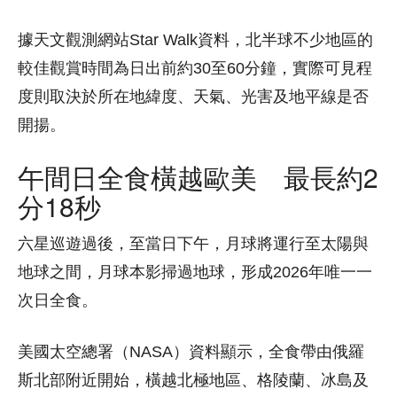
據天文觀測網站Star Walk資料，北半球不少地區的
較佳觀賞時間為日出前約30至60分鐘，實際可見程
度則取決於所在地緯度、天氣、光害及地平線是否
開揚。
午間日全食橫越歐美 最長約2
分18秒
六星巡遊過後，至當日下午，月球將運行至太陽與
地球之間，月球本影掃過地球，形成2026年唯一一
次日全食。
美國太空總署（NASA）資料顯示，全食帶由俄羅
斯北部附近開始，橫越北極地區、格陵蘭、冰島及