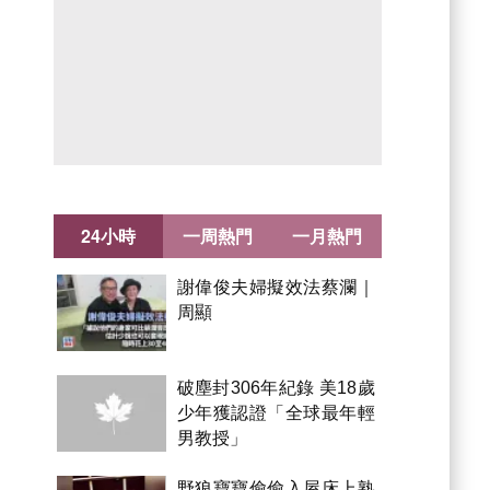
24小時
一周熱門
一月熱門
謝偉俊夫婦擬效法蔡瀾｜
周顯
破塵封306年紀錄 美18歲
少年獲認證「全球最年輕
男教授」
野狼寶寶偷偷入屋床上熟