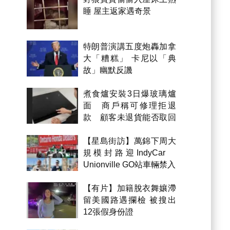
睡 屋主返家遇奇景
特朗普演講五度炮轟加拿
大「糟糕」 卡尼以「典
故」幽默反譏
煮食爐安裝3日爆玻璃爐
面 商戶稱可修理拒退
款 顧客未退貨能否取回
金錢？
【星島街訪】萬錦下周大
規模封路迎IndyCar
Unionville GO站車輛禁入
【有片】加籍脫衣舞孃滯
留美國路遇攔檢 被搜出
12張假身份證