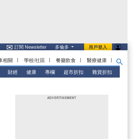
✉
訂閱 Newsletter
多倫多
用戶登入
車相關
|
學校/社區
|
餐廳飲食
|
醫療健康
|
財經
健康
專欄
超市折扣
雜貨折扣