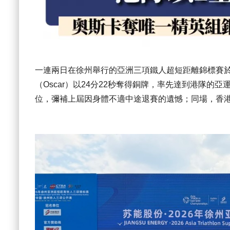
一連兩日在徐州舉行的亞洲三項鐵人超短距離錦標賽
（Oscar）以24分22秒奪得銅牌，率先達到港隊
位，彌補上屆因身體不適中途退賽的遺憾；同場，香港