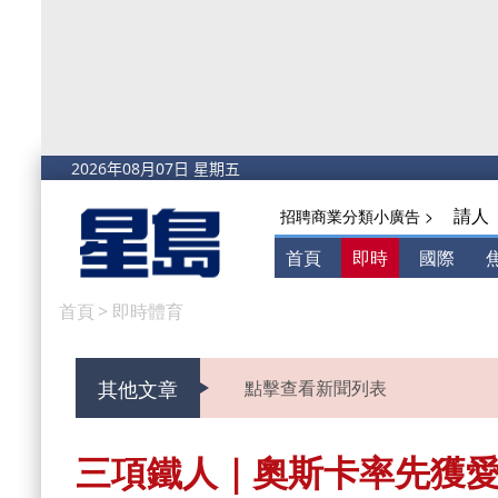
請人
招聘商業分類小廣告 >
首頁
即時
國際
首頁
>
即時體育
其他文章
點擊查看新聞列表
三項鐵人｜奧斯卡率先獲