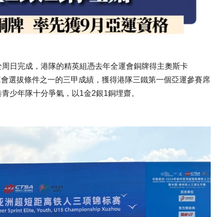
於周日完成，港隊的精英組憑去年全運會銅牌得主奧斯卡
的亞運會選拔條件之一的三甲成績，獲得港隊三鐵第一個亞運參賽席
青少年隊十分爭氣，以1金2銀1銅埋齋。