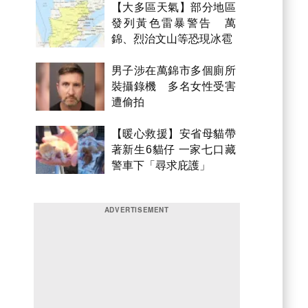
【大多區天氣】部分地區
發列黃色雷暴警告 萬
錦、烈治文山等恐現冰雹
男子涉在萬錦市多個廁所
裝攝錄機 多名女性受害
遭偷拍
【暖心救援】安省母貓帶
著新生6貓仔 一家七口藏
警車下「尋求庇護」