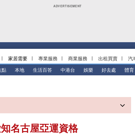
|
家居需要
|
專業服務
|
商業服務
|
出租買賣
|
汽
焦點
本地
生活百答
中港台
娛樂
好去處
體育
愛知名古屋亞運資格