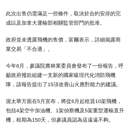
此次出售仍需滿足一些條件，取決於合約安排的完
成以及加拿大運輸部相關監管部門的批准。
政府並未透露飛機的售價，富爾表示，詳細揭露商
業交易「不合適」。
今年6月，參議院農林業委員會發布了一份報告，呼
籲政府撥款組建一支新的國家級現代化消防飛機
隊，該報告提出了15項改善山火應對能力的建議。
渥太華方面在5月宣布，將從6月起租賃10架飛機，
包括4架空中加油機、1架偵察機及5架重型運輸直升
機，租期為150天，但參議員認為這遠遠不夠。