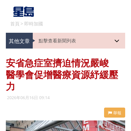
首頁
>
即時加國
其他文章
點擊查看新聞列表
安省急症室擠迫情況嚴峻
醫學會促增醫療資源紓緩壓
力
2026年06月16日 09:14
舉報