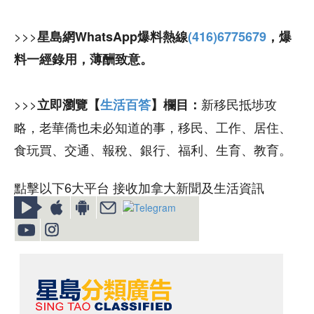
>>>
星島網WhatsApp爆料熱線
(416)6775679
，爆
料一經錄用，薄酬致意。
>>>
新移民抵埗攻
立即瀏覽【
生活百答
】欄目：
略，老華僑也未必知道的事，移民、工作、居住、
食玩買、交通、報稅、銀行、福利、生育、教育。
點擊以下6大平台 接收加拿大新聞及生活資訊