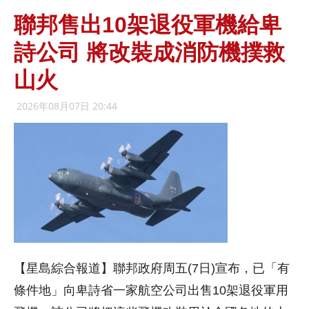
聯邦售出10架退役軍機給卑
詩公司 將改裝成消防機撲救
山火
2026年08月07日 20:44
【星島綜合報道】聯邦政府周五(7日)宣布，已「有
條件地」向卑詩省一家航空公司出售10架退役軍用