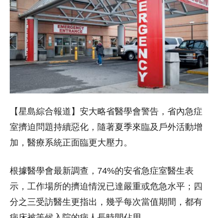
【星島綜合報道】安大略省醫學會警告，省內急症
室擠迫問題持續惡化，隨著夏季來臨及戶外活動增
加，醫療系統正面臨更大壓力。
根據醫學會最新調查，74%的安省急症室醫生表
示，工作場所的擠迫情況已達嚴重或危急水平；四
分之三受訪醫生更指出，幾乎每次當值期間，都有
病床被等候入院的病人長時間佔用。