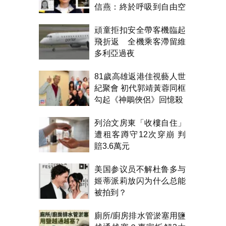
信燕：終於呼吸到自由空
氣！
頑童拒扣安全帶客機臨起
飛折返 全機乘客滯留維
多利亞過夜
81歲高雄返港佳視藝人世
紀聚會 初代郭靖黃蓉同框
勾起《神鵰俠侶》回憶殺
列治文房東「收樓自住」
遭租客蹲守12次穿崩 判
賠3.6萬元
美国参议员不解杜鲁多与
姬蒂派莉放闪为什么总能
被拍到？
廁所/廚房排水管淤塞用鹽