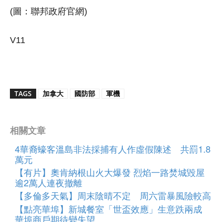
(圖：聯邦政府官網)
V11
TAGS
加拿大
國防部
軍機
相關文章
4華裔蠔客溫島非法採捕有人作虛假陳述 共罰1.8
萬元
【有片】奧肯納根山火大爆發 烈焰一路焚城毀屋
逾2萬人連夜撤離
【多倫多天氣】周末陰晴不定 周六雷暴風險較高
【點亮華埠】新城餐室「世盃效應」生意跌兩成
華埠商戶期待變失望