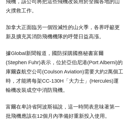
飛機，該公司將把這些飛機改裝用於全國各地的山
火撲救工作。
加拿大正面臨另一個毀滅性的山火季，各界呼籲更
新及擴充其消防飛機機隊的呼聲日益高漲。
據Global新聞報道，國防採購國務秘書富爾
(Stephen Fuhr)表示，位於亞伯尼港(Port Alberni)的
庫爾森航空公司(Coulson Aviation)需要大約2萬個工
時，才能將每架CC-130H「大力士」(Hercules)運
輸機改裝成空中消防飛機。
富爾在卑詩省阿波斯福說，這一時間表意味著第一
批飛機應該在12個月內準備好重新投入使用。