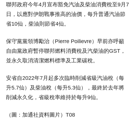
聯邦政府今年4月宣布豁免汽油及柴油消費稅至9月7
日，以應對伊朗戰事推高的油價，每升普通汽油節
省10仙，柴油則節省4仙。
保守黨黨領博勵治（Pierre Poilievre）早前亦呼籲
自由黨政府暫停聯邦燃料消費稅及汽柴油的GST，
並永久取消清潔燃料標準及工業碳稅。
安省自2022年7月起多次臨時削減省級汽油稅（每
升5.7仙）及柴油稅（每升5.3仙），最終於去年將
削減永久化，省級稅率維持於每升9仙。
（圖：加通社資料圖片）T08