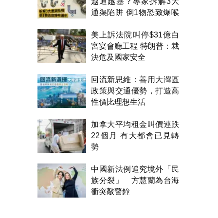
越通越塞？專家拆解3大
通渠陷阱 倒1物恐致爆喉
漏水
美上訴法院叫停$31億白
宮宴會廳工程 特朗普：裁
決危及國家安全
回流新思維：善用大灣區
政策與交通優勢，打造高
性價比理想生活
加拿大平均租金叫價連跌
22個月 有大都會已見轉
勢
中國新法例追究境外「民
族分裂」 方慧蘭為台海
衝突敲警鐘