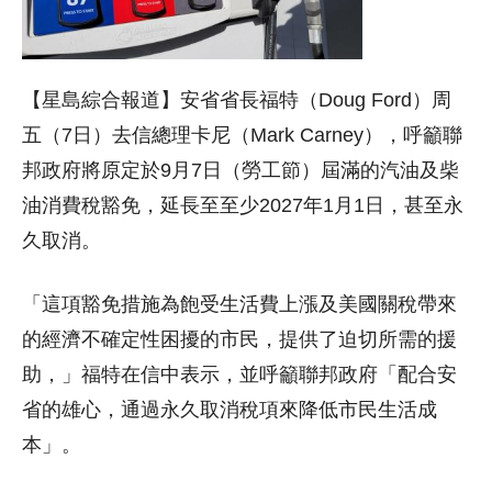
【星島綜合報道】安省省長福特（Doug Ford）周
五（7日）去信總理卡尼（Mark Carney），呼籲聯
邦政府將原定於9月7日（勞工節）屆滿的汽油及柴
油消費稅豁免，延長至至少2027年1月1日，甚至永
久取消。
「這項豁免措施為飽受生活費上漲及美國關稅帶來
的經濟不確定性困擾的市民，提供了迫切所需的援
助，」福特在信中表示，並呼籲聯邦政府「配合安
省的雄心，通過永久取消稅項來降低市民生活成
本」。