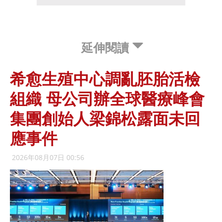
延伸閱讀
希愈生殖中心調亂胚胎活檢
組織 母公司辦全球醫療峰會
集團創始人梁錦松露面未回
應事件
2026年08月07日 00:56