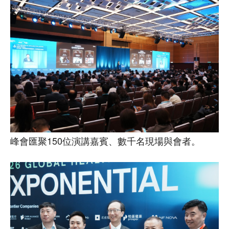
峰會匯聚150位演講嘉賓、數千名現場與會者。