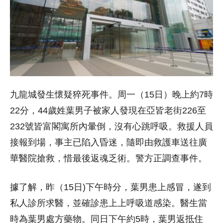
九龍城發生懷疑猝死事件。周一（15日）晚上約7時
22分，44歲姓葉男子被家人發現在亞皆老街226至
232號皆富閣寓所內暈倒，沒有心跳呼吸。救援人員
接報到場，事主已陷入昏迷，隨即由救護車送往廣
華醫院搶救，惜最後返魂乏術。警方正調查事件。
據了解，昨（15日)下午時分，葉男患上感冒，遂到
私人診所求醫，並確診患上上呼吸道感染。醫生當
時為葉男處方藥物。同日下午約5時，葉男返抵住