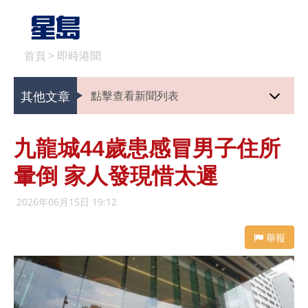
首頁
>
即時港聞
其他文章
點擊查看新聞列表
九龍城44歲患感冒男子住所
暈倒 家人發現惜太遲
2026年06月15日 19:12
舉報