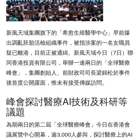
新風天域集團旗下的「希愈生殖醫學中心」早前爆
出調亂胚胎活檢組織事件，被指涉案的一名女職員
疑已離港，目前正被通緝。新風天域今日（7日）聯
同香港投資有限公司，舉辦一連兩日的「全球醫療
峰會」，集團創始人、前財政司司長梁錦松於事件
後首度公開露面，惟未有接受傳媒訪問。
峰會探討醫療AI技術及科研等
議題
為期兩日的第二屆「全球醫療峰會」今日在香港會
議展覽中心開幕，逾3,000人參與，探討醫療上的AI