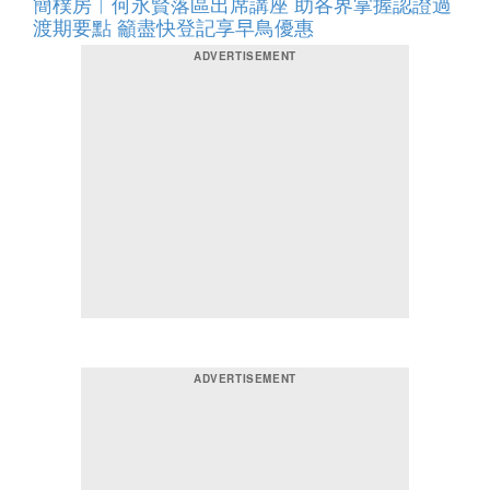
簡樸房︱何永賢落區出席講座 助各界掌握認證過
渡期要點 籲盡快登記享早鳥優惠