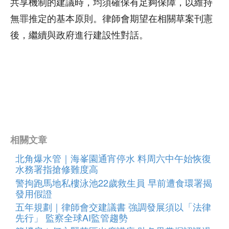
共享機制的建議時，均須確保有足夠保障，以維持
無罪推定的基本原則。律師會期望在相關草案刊憲
後，繼續與政府進行建設性對話。
相關文章
北角爆水管｜海峯園通宵停水 料周六中午始恢復
水務署指搶修難度高
警拘跑馬地私樓泳池22歲救生員 早前遭食環署揭
發用假證
五年規劃｜律師會交建議書 強調發展須以「法律
先行」 監察全球AI監管趨勢