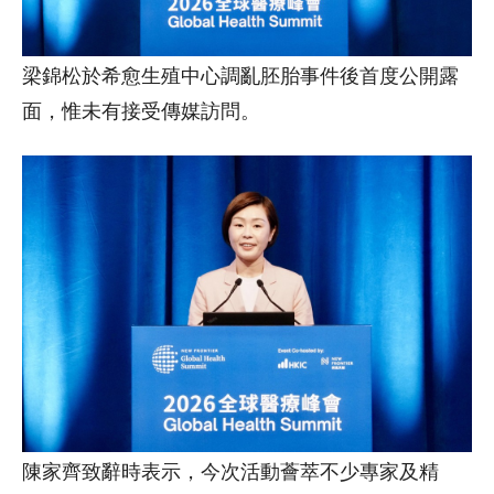
梁錦松於希愈生殖中心調亂胚胎事件後首度公開露
面，惟未有接受傳媒訪問。
陳家齊致辭時表示，今次活動薈萃不少專家及精