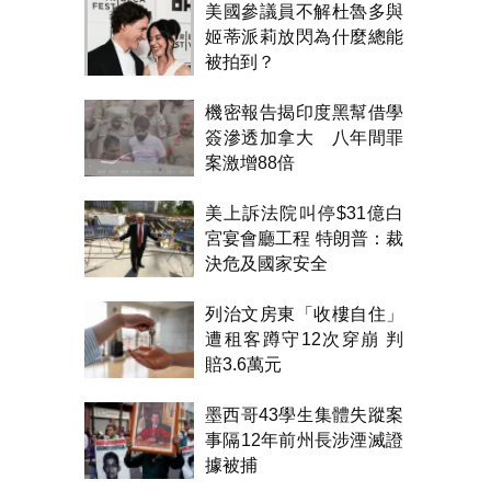
美國參議員不解杜魯多與
姬蒂派莉放閃為什麼總能
被拍到？
機密報告揭印度黑幫借學
簽滲透加拿大 八年間罪
案激增88倍
美上訴法院叫停$31億白
宮宴會廳工程 特朗普：裁
決危及國家安全
列治文房東「收樓自住」
遭租客蹲守12次穿崩 判
賠3.6萬元
墨西哥43學生集體失蹤案
事隔12年前州長涉湮滅證
據被捕