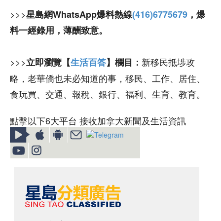
>>>
星島網WhatsApp爆料熱線
(416)6775679
，爆
料一經錄用，薄酬致意。
>>>
新移民抵埗攻
立即瀏覽【
生活百答
】欄目：
略，老華僑也未必知道的事，移民、工作、居住、
食玩買、交通、報稅、銀行、福利、生育、教育。
點擊以下6大平台 接收加拿大新聞及生活資訊