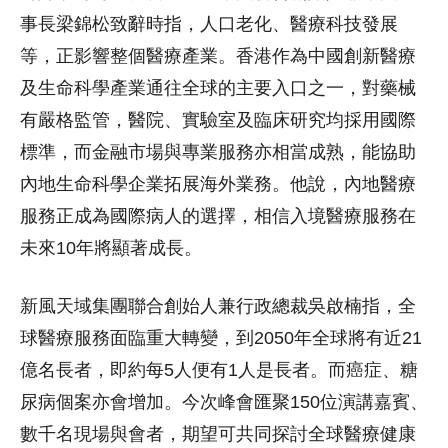
事長梁錦松致辭時指，人口老化、醫療科技發展
等，正影響整個醫療產業。香港作為中國創新醫療
及生命科學產業通往全球的主要入口之一，對藥械
有嚴格監管，醫院、實驗室及臨床研究均採用國際
標準，而金融市場與專業服務亦相當成熟，能協助
內地生命科學企業拓展海外業務。他說，內地醫療
服務正成為國際病人的選擇，相信入境醫療服務在
未來10年將顯著成長。
新風天域集團聯合創始人兼行政總裁吳啟楠指，全
球醫療服務面臨重大轉變，到2050年全球將有近21
億名長者，即約每5人便有1人是長者。而癌症、糖
尿病個案亦會增加。今次峰會匯聚150位演講嘉賓、
數千名現場與會者，期望可共同探討全球醫療健康