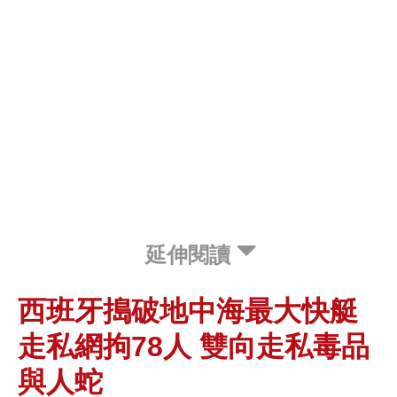
延伸閱讀
西班牙搗破地中海最大快艇
走私網拘78人 雙向走私毒品
與人蛇