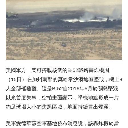
美國軍方一架可搭載核武的B-52戰略轟炸機周一
（15日）在加州南部的莫哈韋沙漠地區墜毀，機上8
人全部罹難難。這是B-52自2016年5月於關島墜毀
以來首度失事，空拍畫面顯示，墜機地點形成一片
約足球場大小的焦黑區域，地面持續冒出煙霧。
美軍愛德華茲空軍基地發布消息說，該轟炸機於當