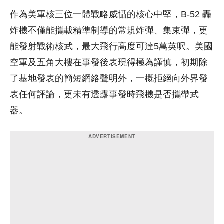
作為美軍核三位一體戰略威懾的核心中堅，B-52 轟
炸機不僅能攜載精準制導的常規炸彈、集束彈，更
能發射戰術核武，最大飛行高度可達5萬英呎。美國
空軍及五角大樓在事發後表現得極為謹慎，初期除
了基地發表的簡短網絡聲明外，一概拒絕向外界發
表任何評論，更未有透露事發時飛機是否攜帶武
器。