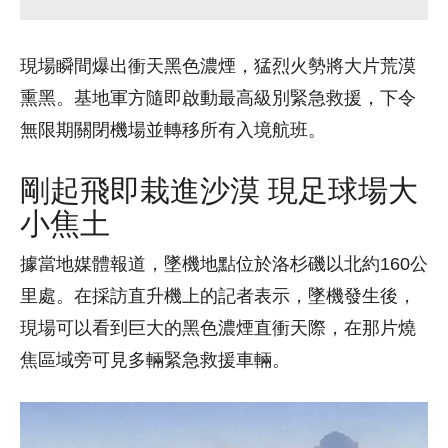
現場瞬間爆出衝天黑色濃煙，猛烈火勢將大片荒漠
熏黑。基地軍方隨即啟動最高級別緊急救援，下令
無限期關閉機場並轉移所有入境航班。
剛起飛即栽進沙漠 現足球場大
小焦土
據當地媒體報道，墜機地點位於洛杉磯以北約160公
里處。在採訪直升機上的記者表示，墜機發生後，
現場可以看到巨大的黑色濃煙直衝天際，在那片燒
焦區域旁可見多輛緊急救援車輛。