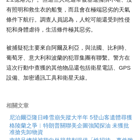
有照明和救生衣的船隻，而且會在極端惡劣的天氣
條件下航行。調查人員認為，人蛇可能還受到性侵
犯和身體虐待，生活條件極其惡劣。
被捕疑犯主要來自阿爾及利亞，與法國、比利時、
葡萄牙、意大利和波蘭的犯罪集團有聯繫。警方在
這次行動中查獲的其他物品還包括衛星電話、GPS
設備、加密通訊工具和衛星天線。
相關文章
尼泊爾亞隆日峰雪崩失蹤大半年 5登山客遺體尋獲
格陵蘭之爭︱特朗普關聯美企圖強闖探油 未獲批
准搶先卸物資
南韓足總就被指向外籍裁判提供「性招待」事件致