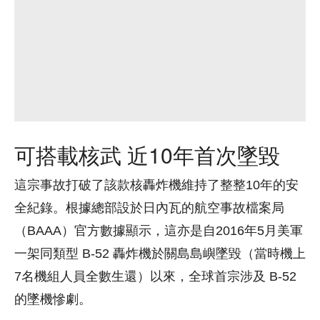
可搭載核武 近10年首次墜毀
這宗事故打破了該款核轟炸機維持了整整10年的安
全紀錄。根據總部設於日內瓦的航空事故檔案局
（BAAA）官方數據顯示，這亦是自2016年5月美軍
一架同類型 B-52 轟炸機於關島島嶼墜毀（當時機上
7名機組人員全數生還）以來，全球首宗涉及 B-52
的墜機慘劇。