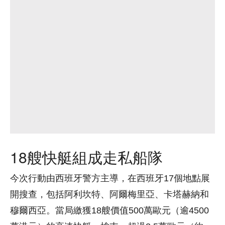
18艘快艇組成走私船隊
今次行動由西班牙警方主導，在西班牙17個地點展
開搜查，包括阿利坎特、阿爾梅里亞、卡塔赫納和
穆爾西亞。當局繳獲18艘價值500萬歐元（逾4500