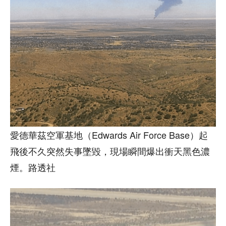
愛德華茲空軍基地（Edwards Air Force Base）起
飛後不久突然失事墜毀，現場瞬間爆出衝天黑色濃
煙。路透社