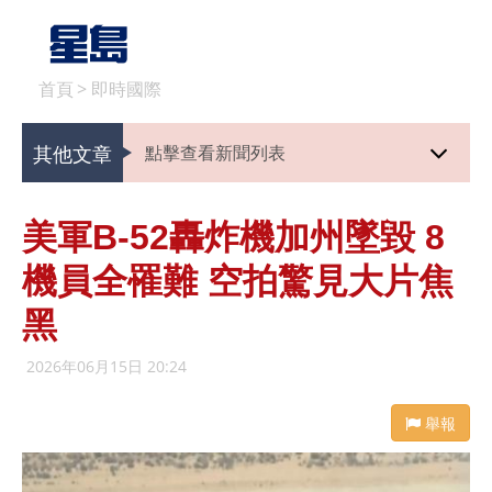
首頁
>
即時國際
其他文章
點擊查看新聞列表
美軍B-52轟炸機加州墜毀 8
機員全罹難 空拍驚見大片焦
黑
2026年06月15日 20:24
舉報