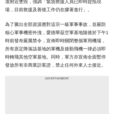
道附近墜毀，強調「緊急救援人員已即時趕抵現
場，目前救援及善後工作仍在膠著進行」。
為了騰出全部資源應對這宗一級軍事事故，並嚴防
核心軍事機密外洩，愛德華茲空軍基地隨後於下午1
時前發布嚴厲禁令，宣佈即時關閉整個軍用機場，
所有原定降落該基地的軍機及後勤飛機一律必須即
時轉飛其他空軍基地。同時，軍方亦宣佈全面暫停
發放所有非商業訪客證，禁止任何外來人士接近。