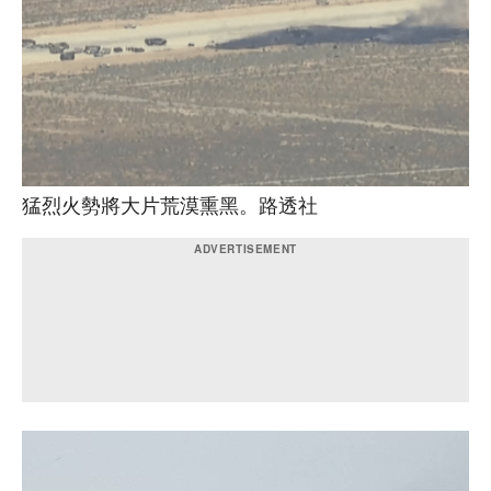
猛烈火勢將大片荒漠熏黑。路透社