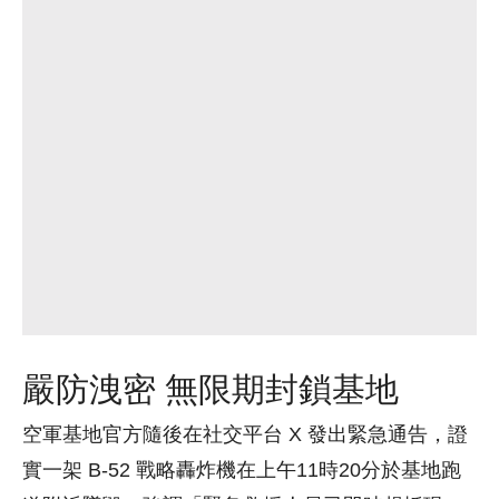
嚴防洩密 無限期封鎖基地
空軍基地官方隨後在社交平台 X 發出緊急通告，證
實一架 B-52 戰略轟炸機在上午11時20分於基地跑