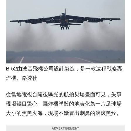
B-52由波音飛機公司設計製造，是一款遠程戰略轟
炸機。路透社
從當地電視台隨後曝光的航拍災場畫面可見，失事
現場觸目驚心。轟炸機墜毀的地表化為一片足球場
大小的焦黑火海，現場不斷冒出刺鼻的滾滾黑煙。