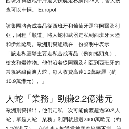
西班牙搗破地中海最大快艇走私網拘78人，警犬搜
查可以車輛。 Europol
該集團將合成毒品從西班牙和葡萄牙運往阿爾及利
亞，回程「順道」將人蛇和武器走私到西班牙大陸
和伊維薩島。歐洲刑警組織在一份聲明中表示：
「該走私團夥主要走私合成毒品（例如搖頭丸）、
槍支和爆炸物。他們沿着從阿爾及利亞到西班牙的
常規路線偷渡人蛇，每人收費高達1.2萬歐羅（約
10.9萬港元）。」
人蛇「業務」勁賺2.2億港元
歐洲刑警指出，他們走私一次可能偷渡超過50名人
蛇，單是人蛇「業務」利潤就超過2400萬歐元（約
2.2億港元）。但這些人蛇通常被塞進擁擠不堪、沒