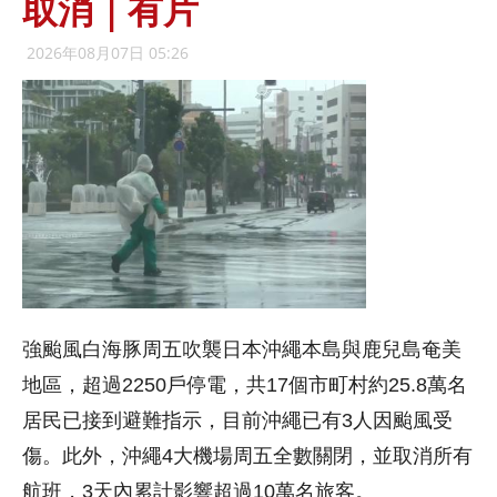
取消｜有片
2026年08月07日 05:26
強颱風白海豚周五吹襲日本沖繩本島與鹿兒島奄美
地區，超過2250戶停電，共17個市町村約25.8萬名
居民已接到避難指示，目前沖繩已有3人因颱風受
傷。此外，沖繩4大機場周五全數關閉，並取消所有
航班，3天內累計影響超過10萬名旅客。