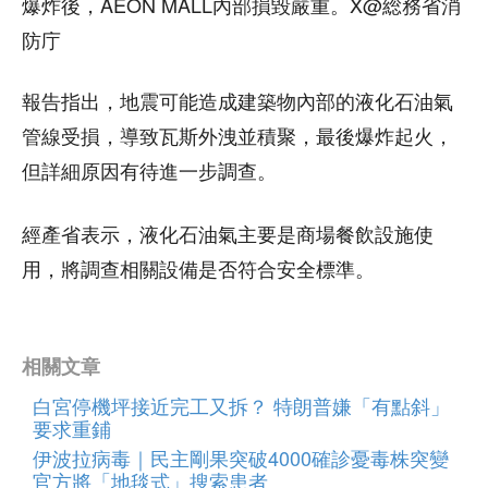
爆炸後，AEON MALL內部損毀嚴重。X@総務省消
防庁
報告指出，地震可能造成建築物內部的液化石油氣
管線受損，導致瓦斯外洩並積聚，最後爆炸起火，
但詳細原因有待進一步調查。
經產省表示，液化石油氣主要是商場餐飲設施使
用，將調查相關設備是否符合安全標準。
相關文章
白宮停機坪接近完工又拆？ 特朗普嫌「有點斜」
要求重鋪
伊波拉病毒｜民主剛果突破4000確診憂毒株突變
官方將「地毯式」搜索患者