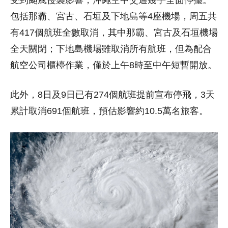
受到颱風侵襲影響，沖繩空中交通幾乎全面停擺。
包括那霸、宮古、石垣及下地島等4座機場，周五共
有417個航班全數取消，其中那霸、宮古及石垣機場
全天關閉；下地島機場雖取消所有航班，但為配合
航空公司櫃檯作業，僅於上午8時至中午短暫開放。
此外，8日及9日已有274個航班提前宣布停飛，3天
累計取消691個航班，預估影響約10.5萬名旅客。