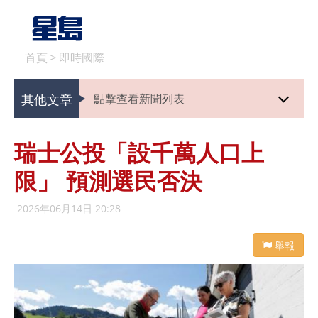
首頁
>
即時國際
其他文章
點擊查看新聞列表
瑞士公投「設千萬人口上
限」 預測選民否決
2026年06月14日 20:28
舉報