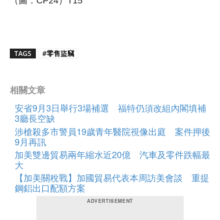
（圖：CP24）T15
TAGS
#零售盜竊
相關文章
安省9月3日舉行3場補選 福特仍須改組內閣填補
3廳長空缺
涉槍殺多市警員19歲青年醫院視像出庭 案件押後
9月再訊
加美雙邊貿易兩年縮水近20億 汽車及零件跌幅最
大
【加美關稅戰】加國貿易代表本周訪美會談 重提
鋼鋁出口配額方案