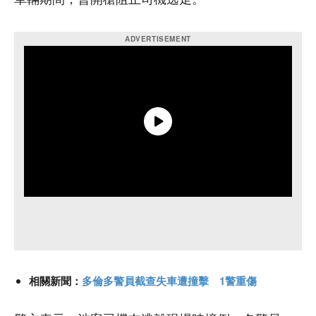
相關新聞：
多倫多警員截查失車遭撞擊 1警重傷