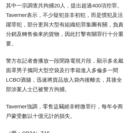
其中一宗調查共拘捕20人，提出超過400項控罪。
Taverner表示，不少疑犯並非初犯，而是慣犯及活
躍罪犯，部分更與大型有組織犯罪集團有關，負責
分銷及轉售偷來的貨物，因此打擊有關罪行十分重
要。
警方在記者會播放一段閉路電視片段，顯示多名戴
面罩男子攜同大型空袋及行李箱進入多倫多一間
LCBO酒舖，迅速將貨品放入袋內後離去，其後全
部涉案人士已被警方拘捕。
Taverner強調，零售盜竊絕非輕微罪行，每年令商
戶蒙受數以十億元計的損失。