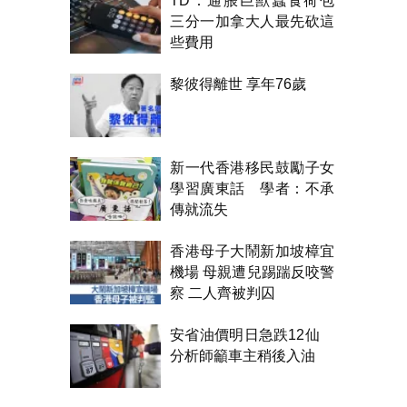
TD：通脹巨獸蠶食荷包
三分一加拿大人最先砍這
些費用
黎彼得離世 享年76歲
新一代香港移民鼓勵子女
學習廣東話 學者：不承
傳就流失
香港母子大鬧新加坡樟宜
機場 母親遭兒踢踹反咬警
察 二人齊被判囚
安省油價明日急跌12仙
分析師籲車主稍後入油