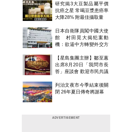
研究揭3大豆製品屬平價
抗癌之星 常喝豆漿患癌率
大降28% 附最佳攝取量
日本自衛隊員闖中國大使
館 村田晃大揭犯案動
機：欲逼中方轉變外交方
針
【星島集團主辦】鄒至蕙
出席8月20日「我問市長
答」座談會 歡迎市民共議
市政
列治文夜市今季結束後關
閉 26年夏日傳奇將謝幕