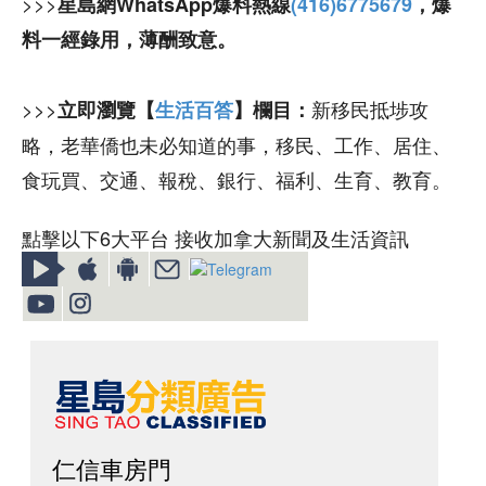
>>>
星島網WhatsApp爆料熱線
(416)6775679
，爆
料一經錄用，薄酬致意。
>>>
新移民抵埗攻
立即瀏覽【
生活百答
】欄目：
略，老華僑也未必知道的事，移民、工作、居住、
食玩買、交通、報稅、銀行、福利、生育、教育。
點擊以下6大平台 接收加拿大新聞及生活資訊