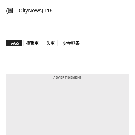
(圖：CityNews)T15
TAGS
撞警車
失車
少年罪案