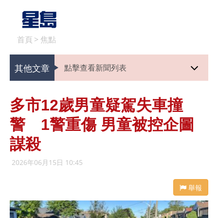
首頁
>
焦點
其他文章
點擊查看新聞列表
多市12歲男童疑駕失車撞
警 1警重傷 男童被控企圖
謀殺
2026年06月15日 10:45
舉報