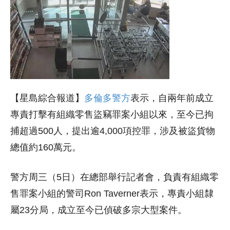
【星島綜合報道】
多倫多警方
表示，自兩年前成立
專責打擊有組織零售盜竊罪案小組以來，至今已拘
捕超過500人，提出逾4,000項控罪，涉及被盜貨物
總值約160萬元。
警方周三（5日）在總部舉行記者會，負責有組織零
售罪案小組的警司Ron Taverner表示，專責小組隸
屬23分局，成立至今已偵破多宗大型案件。