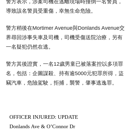
警方表示，涉案司機在逃離現場時撞倒一名警員，
導致該名警員受重傷，幸無生命危險。
警方稍後在Mortimer Avenue與Donlands Avenue交
界尋回涉事失車及司機，司機受傷送院治療，另有
一名疑犯仍然在逃。
警方其後證實，一名12歲男童已被落案控以多項罪
名，包括：企圖謀殺、持有逾5000元犯罪所得，盜
竊汽車，危險駕駛，拒捕，襲警，肇事逃逸罪。
OFFICER INJURED: UPDATE
Donlands Ave & O’Connor Dr