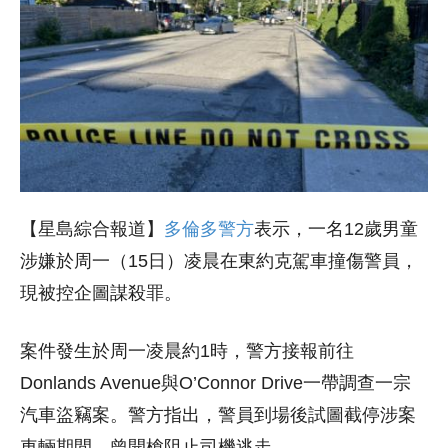
【星島綜合報道】
多倫多警方
表示，一名12歲男童
涉嫌於周一（15日）凌晨在東約克駕車撞傷警員，
現被控企圖謀殺罪。
案件發生於周一凌晨約1時，警方接報前往
Donlands Avenue與O’Connor Drive一帶調查一宗
汽車盜竊案。警方指出，警員到場後試圖截停涉案
車輛期間，曾開槍阻止司機逃走。