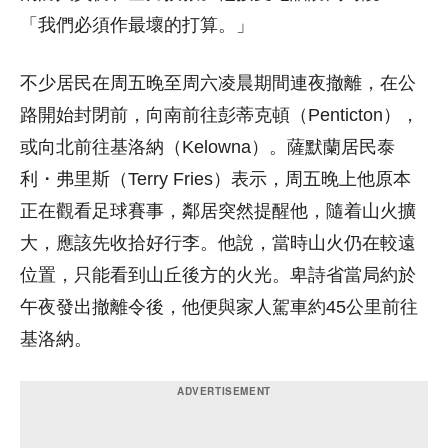
「我們必須作最壞的打算。」
不少居民在周五晚至周六凌晨期間連夜撤離，在公
路開始封閉前，向南前往彭蒂克頓（Penticton），
或向北前往基洛納（Kelowna）。薩默蘭居民泰
利・弗里斯（Terry Fries）表示，周五晚上他原本
正在觀看足球賽事，鄰居突然提醒他，隨着山火擴
大，應該先收拾好行李。他說，當時山火仍在較遠
位置，只能看到山丘後方的火光。卑詩省當局約於
午夜發出撤離令後，他便與家人駕車約45公里前往
基洛納。