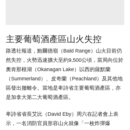
主要葡萄酒產區山火失控
路透社報道，鮑爾德嶺（Bald Range）山火目前仍
然失控，火勢迅速擴大至約9,500公頃，當局向位於
奧肯那根湖（Okanagan Lake）以西的薩默蘭
（Summerland）、皮奇蘭（Peachland）及其他地
區發出撤離令。當地是卑詩省主要葡萄酒產區，亦
是加拿大第二大葡萄酒產區。
卑詩省省長艾比（David Eby）周六在記者會上表
示，一名消防官員形容山火就像「一枚炸彈爆