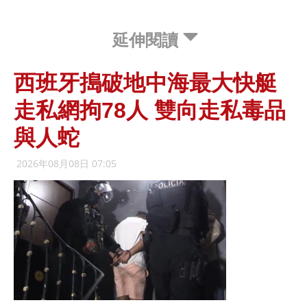
延伸閱讀
西班牙搗破地中海最大快艇
走私網拘78人 雙向走私毒品
與人蛇
2026年08月08日 07:05