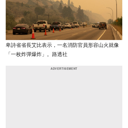
卑詩省省長艾比表示，一名消防官員形容山火就像
「一枚炸彈爆炸」。路透社