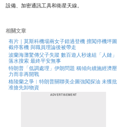
設備、加密通訊工具和衛星天線。
相關文章
有片｜莫斯科機場兩女子錯過登機 擅闖停機坪圖
截停客機 與職員理論後被帶走
波蘭海灘驚傳父子失蹤 數百遊人秒速組「人鏈」
落水搜索 最終平安無事
特朗普「低調處理」伊朗問題 稱傾向續施經濟壓
力而非再開戰
格陵蘭之爭︱特朗普關聯美企圖強闖探油 未獲批
准搶先卸物資