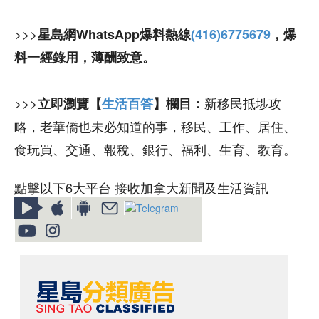
>>>
星島網WhatsApp爆料熱線
(416)6775679
，爆
料一經錄用，薄酬致意。
>>>
新移民抵埗攻
立即瀏覽【
生活百答
】欄目：
略，老華僑也未必知道的事，移民、工作、居住、
食玩買、交通、報稅、銀行、福利、生育、教育。
點擊以下6大平台 接收加拿大新聞及生活資訊