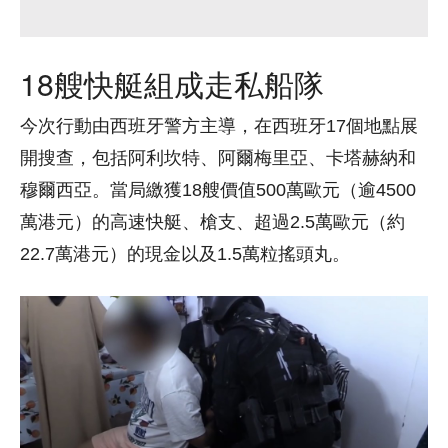
18艘快艇組成走私船隊
今次行動由西班牙警方主導，在西班牙17個地點展
開搜查，包括阿利坎特、阿爾梅里亞、卡塔赫納和
穆爾西亞。當局繳獲18艘價值500萬歐元（逾4500
萬港元）的高速快艇、槍支、超過2.5萬歐元（約
22.7萬港元）的現金以及1.5萬粒搖頭丸。