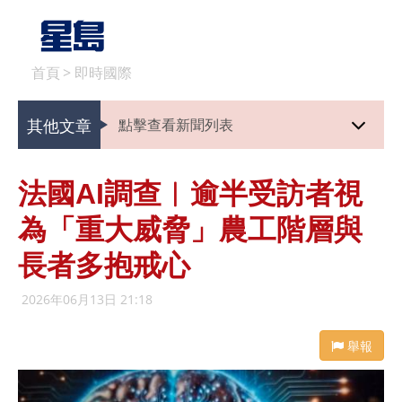
首頁
>
即時國際
其他文章
點擊查看新聞列表
法國AI調查︱逾半受訪者視
為「重大威脅」農工階層與
長者多抱戒心
2026年06月13日 21:18
舉報