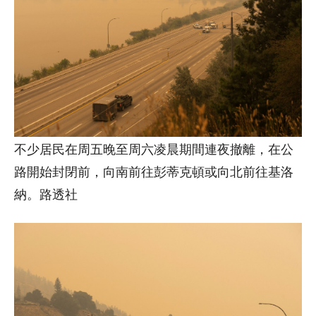
不少居民在周五晚至周六凌晨期間連夜撤離，在公
路開始封閉前，向南前往彭蒂克頓或向北前往基洛
納。路透社