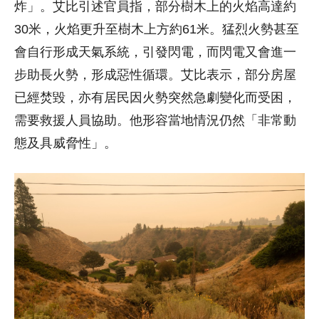
炸」。艾比引述官員指，部分樹木上的火焰高達約
30米，火焰更升至樹木上方約61米。猛烈火勢甚至
會自行形成天氣系統，引發閃電，而閃電又會進一
步助長火勢，形成惡性循環。艾比表示，部分房屋
已經焚毀，亦有居民因火勢突然急劇變化而受困，
需要救援人員協助。他形容當地情況仍然「非常動
態及具威脅性」。