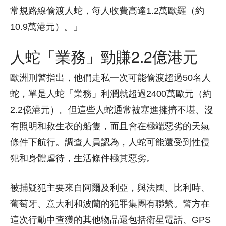
常規路線偷渡人蛇，每人收費高達1.2萬歐羅（約
10.9萬港元）。」
人蛇「業務」勁賺2.2億港元
歐洲刑警指出，他們走私一次可能偷渡超過50名人
蛇，單是人蛇「業務」利潤就超過2400萬歐元（約
2.2億港元）。但這些人蛇通常被塞進擁擠不堪、沒
有照明和救生衣的船隻，而且會在極端惡劣的天氣
條件下航行。調查人員認為，人蛇可能還受到性侵
犯和身體虐待，生活條件極其惡劣。
被捕疑犯主要來自阿爾及利亞，與法國、比利時、
葡萄牙、意大利和波蘭的犯罪集團有聯繫。警方在
這次行動中查獲的其他物品還包括衛星電話、GPS