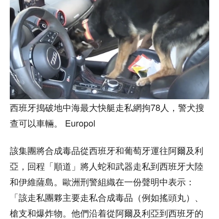
西班牙搗破地中海最大快艇走私網拘78人，警犬搜
查可以車輛。 Europol
該集團將合成毒品從西班牙和葡萄牙運往阿爾及利
亞，回程「順道」將人蛇和武器走私到西班牙大陸
和伊維薩島。歐洲刑警組織在一份聲明中表示：
「該走私團夥主要走私合成毒品（例如搖頭丸）、
槍支和爆炸物。他們沿着從阿爾及利亞到西班牙的