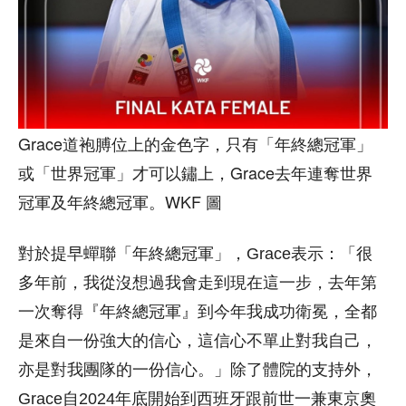
Grace道袍膊位上的金色字，只有「年終總冠軍」
或「世界冠軍」才可以鏽上，Grace去年連奪世界
冠軍及年終總冠軍。WKF 圖
對於提早蟬聯「年終總冠軍」，Grace表示：「很
多年前，我從沒想過我會走到現在這一步，去年第
一次奪得『年終總冠軍』到今年我成功衛冕，全都
是來自一份強大的信心，這信心不單止對我自己，
亦是對我團隊的一份信心。」除了體院的支持外，
Grace自2024年底開始到西班牙跟前世一兼東京奧