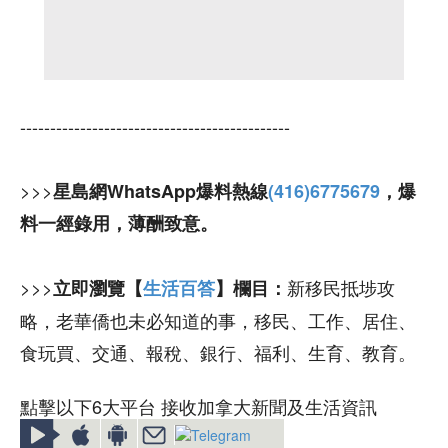
---------------------------------------------
>>>
星島網WhatsApp爆料熱線
(416)6775679
，爆
料一經錄用，薄酬致意。
>>>
新移民抵埗攻
立即瀏覽【
生活百答
】欄目：
略，老華僑也未必知道的事，移民、工作、居住、
食玩買、交通、報稅、銀行、福利、生育、教育。
點擊以下6大平台 接收加拿大新聞及生活資訊