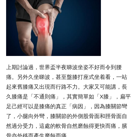
上期討論過，世界盃半夜睇波坐姿不好而令到腰
痛。另外久坐睇波，甚至盤膝打座式坐着看，一站
起來舊膝痛又出現而行路不力。大家又可能講，長
久膝痛是「不通則痛」，其實簡單如「X膝」，扁平
足己經可以是膝痛的真正「病因」，因為膝關節彎
了，小腿向外彎，膝關節的外側股骨面和脛骨面自
然過分受力，這處的軟骨自然磨蝕得更快而痛，臏
骨亦外移而產生磨蝕而痛。