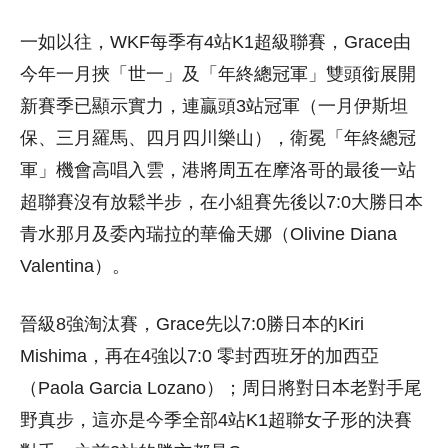
一如以往，WKF每季有4站K1超級聯賽，Grace由
今年一月挾「世一」及「年終總冠軍」雙頭銜展開
新賽季已顯示實力，連贏頭3站冠軍（一月伊斯坦
保、三月羅馬、四月四川樂山），衛冕「年終總冠
軍」機會高唱入雲，港將周五在摩洛哥的最後一站
超聯賽沒有放鬆半步，在小組賽先後以7:0大勝日本
青水那月及委內瑞拉的華倫天娜（Olivine Diana
Valentina）。
晉級8強淘汰賽，Grace先以7:0勝日本的Kiri
Mishima，再在4強以7:0 零封西班牙的加西亞
（Paola Garcia Lozano）；周日將對日本老對手尾
野真步，這亦是今季全部4站K1超聯女子形的決賽