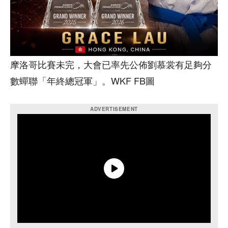
摩洛哥比賽未完，大會已率先公佈劉慕裳有足夠分
數蟬聯「年終總冠軍」。WKF FB圖