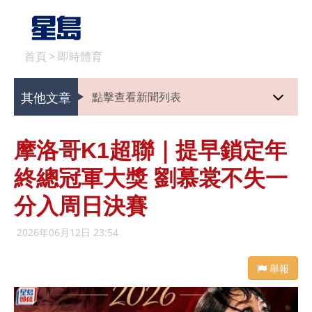
首頁
>
即時體育
其他文章
點擊查看新聞列表
摩洛哥K1超聯｜提早鎖定年
終總冠軍大獎 劉慕裳不失一
分入周日決賽
2026年06月12日 23:54
舉報