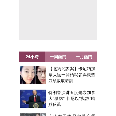
24小時
一周熱門
一月熱門
【北約間諜案】卡尼稱加
拿大從一開始就參與調查
並須汲取教訓
特朗普演讲五度炮轰加拿
大“糟糕” 卡尼以“典故”幽
默反讥