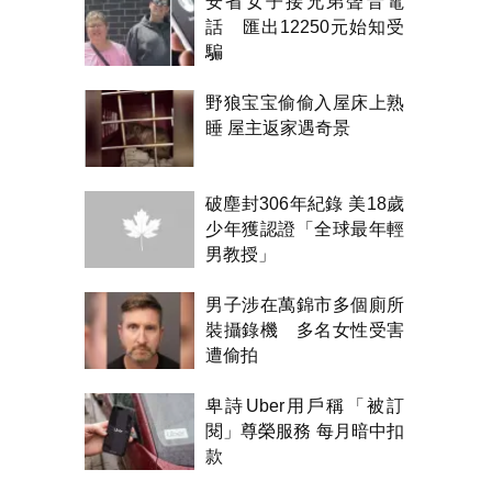
安省女子接兄弟聲音電
話 匯出12250元始知受
騙
野狼宝宝偷偷入屋床上熟
睡 屋主返家遇奇景
破塵封306年紀錄 美18歲
少年獲認證「全球最年輕
男教授」
男子涉在萬錦市多個廁所
裝攝錄機 多名女性受害
遭偷拍
卑詩Uber用戶稱「被訂
閱」尊榮服務 每月暗中扣
款