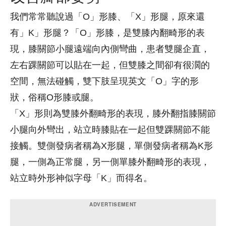
我們常常聽說過「O」形膝、「X」形腿，原來還
有」K」形腿？「O」形膝，是雙膝內翻畸形的表
現，膝關節小腿遠端向內側彎曲，患者雙腿企直，
左右踝關節可以貼在一起，但雙膝之間卻有很濶的
空間，無法碰觸，雙下肢呈現英文「O」字的形
狀，俗稱O形膝或腿。
「X」形則為雙膝外翻畸形的表現，膝外翻指膝關節
小腿向外彎出，站立時膝貼在一起但雙踝關節不能
接觸。雙側發病者稱為X形腿，單側發病者稱為K形
腿，一側為正常腿，另一側單膝外翻畸形的表現，
站立時外形神似字母「K」而得名。