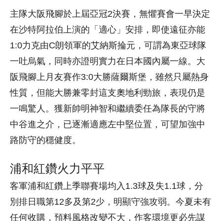
主隊大阪飛腳於上屆亞冠2決賽，無懼賽會一早決定
在沙特阿拉伯上演的「適心」安排，即使遠征亦能
1:0力克由C朗領軍的艾納斯掄元，可謂為東亞球隊
一吐烏氣，同時亦證明實力在日本國內屬一線。大
阪飛腳上月友賽作3:0大勝薩爾斯堡，雖然只屬熱身
性質，但能大勝兼零封這支奧地利勁旅，表現仍是
一鳴驚人。獲新帥明神智和繼續委任為隊長的守將
中谷進之介，已逐漸適應左中堅位置，可望加強中
路防守的穩健度。
浦和紅鑽火力平平
客軍浦和紅鑽上季聯賽場均入1.3球及失1.1球，分
別排日職第12多及第2少，明顯守強攻弱。今夏未有
任何收購，預料風格改變不大，作客環境更必先謀