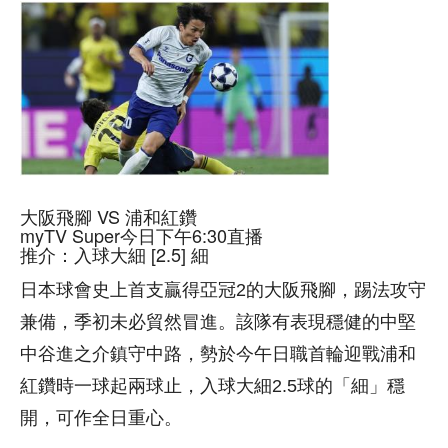
大阪飛腳 VS 浦和紅鑽
myTV Super今日下午6:30直播
推介：入球大細 [2.5] 細
日本球會史上首支贏得亞冠2的大阪飛腳，踢法攻守
兼備，季初未必貿然冒進。該隊有表現穩健的中堅
中谷進之介鎮守中路，勢於今午日職首輪迎戰浦和
紅鑽時一球起兩球止，入球大細2.5球的「細」穩
開，可作全日重心。