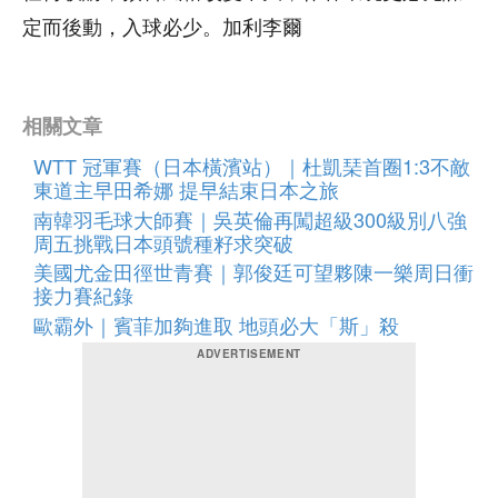
定而後動，入球必少。加利李爾
相關文章
WTT 冠軍賽（日本橫濱站）｜杜凱琹首圈1:3不敵
東道主早田希娜 提早結束日本之旅
南韓羽毛球大師賽｜吳英倫再闖超級300級別八強
周五挑戰日本頭號種籽求突破
美國尤金田徑世青賽｜郭俊廷可望夥陳一樂周日衝
接力賽紀錄
歐霸外｜賓菲加夠進取 地頭必大「斯」殺