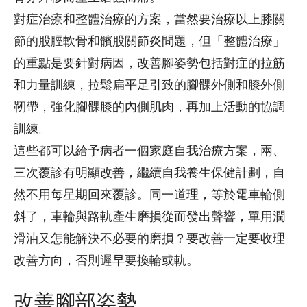
對症治療和整體治療的方案，當然要治療以上膝關
節的股脛軟骨和髕股關節炎問題，但「整體治療」
的重點是要針對病因，改善腳姿勢包括對症的拉筋
和力量訓練，拉鬆扁平足引致的腳髁外側和膝外側
靭帶，強化腳髁膝的內側肌肉，再加上活動的協調
訓練。
這些都可以給予病者一個家庭自我治療方案，兩、
三次覆診有明顯改善，繼續自我養生保健計劃，自
然不用每星期回來覆診。同一道理，等於電車輪側
斜了，車輪與路軌產生磨損從而發出聲響，單用潤
滑油又怎能解決不必要的磨損？要改善一定要收理
改善方向，否則遲早要換輪或軌。
改善腳部姿勢