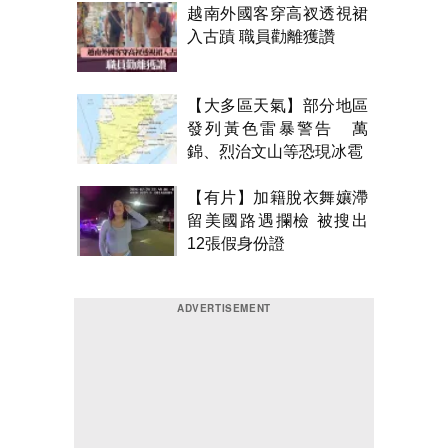
越南外國客穿高衩透視裙
入古蹟 職員勸離獲讚
【大多區天氣】部分地區
發列黃色雷暴警告 萬
錦、烈治文山等恐現冰雹
【有片】加籍脫衣舞孃滯
留美國路遇攔檢 被搜出
12張假身份證