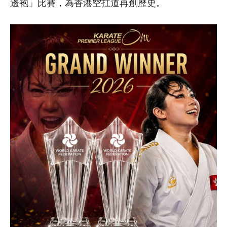
邊袍」比賽，為香港空扛道再創歷史。