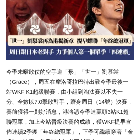
今季未嚐敗仗的空手道「形」「世一」劉慕裳
（Grace），周五在摩洛哥拉巴特出戰今季最後一
站WKF K1超級聯賽，由小組到淘汰賽以不失一
分、全數以7:0擊敗對手，躋身周日（14號）決賽，
賽前獲得一則好消息，港將憑今季連贏頭3站K1超
聯冠軍，加上今站晉級決賽的成績，獲WKF提早宣
佈連續2季獲「年終總冠軍」，下季可繼續穿著「金