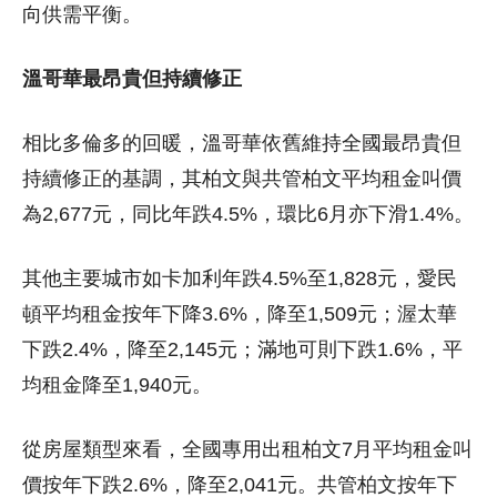
向供需平衡。
溫哥華最昂貴但持續修正
相比多倫多的回暖，溫哥華依舊維持全國最昂貴但
持續修正的基調，其柏文與共管柏文平均租金叫價
為2,677元，同比年跌4.5%，環比6月亦下滑1.4%。
其他主要城市如卡加利年跌4.5%至1,828元，愛民
頓平均租金按年下降3.6%，降至1,509元；渥太華
下跌2.4%，降至2,145元；滿地可則下跌1.6%，平
均租金降至1,940元。
從房屋類型來看，全國專用出租柏文7月平均租金叫
價按年下跌2.6%，降至2,041元。共管柏文按年下