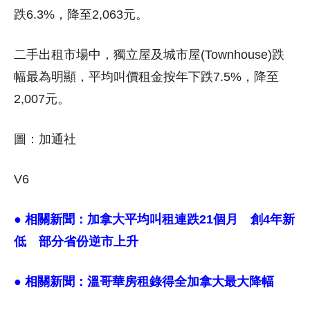
跌6.3%，降至2,063元。
二手出租市場中，獨立屋及城市屋(Townhouse)跌
幅最為明顯，平均叫價租金按年下跌7.5%，降至
2,007元。
圖：加通社
V6
● 相關新聞：
加拿大平均叫租連跌21個月 創4年新
低 部分省份逆市上升
● 相關新聞：
溫哥華房租錄得全加拿大最大降幅