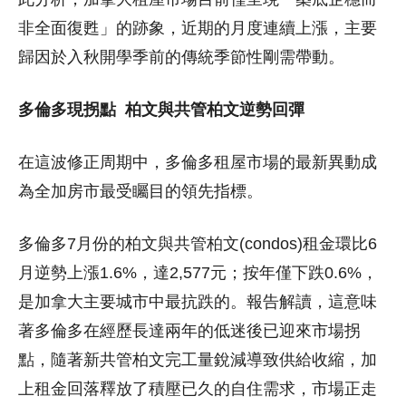
非全面復甦」的跡象，近期的月度連續上漲，主要
歸因於入秋開學季前的傳統季節性剛需帶動。
多倫多現拐點
柏文與共管柏文逆勢回彈
在這波修正周期中，多倫多租屋市場的最新異動成
為全加房市最受矚目的領先指標。
多倫多7月份的柏文與共管柏文(condos)租金環比6
月逆勢上漲1.6%，達2,577元；按年僅下跌0.6%，
是加拿大主要城市中最抗跌的。報告解讀，這意味
著多倫多在經歷長達兩年的低迷後已迎來市場拐
點，隨著新共管柏文完工量銳減導致供給收縮，加
上租金回落釋放了積壓已久的自住需求，市場正走