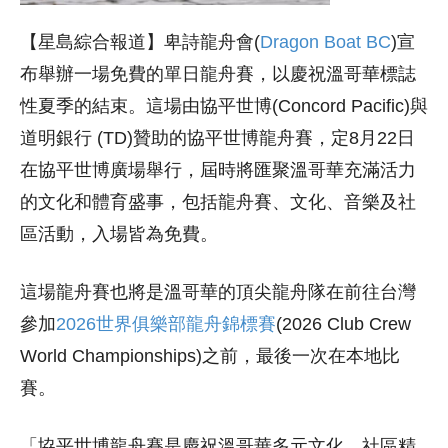
【星島綜合報道】卑詩龍舟會(
Dragon Boat BC
)宣
布舉辦一場免費的單日龍舟賽，以慶祝溫哥華標誌
性夏季的結束。這場由協平世博(Concord Pacific)與
道明銀行 (TD)贊助的協平世博龍舟賽，定8月22日
在協平世博廣場舉行，屆時將匯聚溫哥​​華充滿活力
的文化和體育盛事，包括龍舟賽、文化、音樂及社
區活動，入場皆為免費。
這場龍舟賽也將是溫哥華的頂尖龍舟隊在前往台灣
參加
2026世界俱樂部龍舟錦標賽
(2026 Club Crew
World Championships)之前，最後一次在本地比
賽。
「協平世博龍舟賽是慶祝溫哥華多元文化、社區精