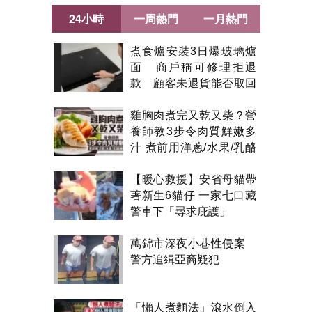
24小時
一周熱門
一月熱門
煮食爐安裝3日爆玻璃爐
面 商戶稱可修理拒退
款 顧客未退貨能否取回
金錢？
雞胸肉煮完又乾又柴？營
養師教3步令肉質鮮嫩多
汁 煮前用洋蔥/水果/乳酪
醃製都得？
【暖心救援】安省母貓帶
著新生6貓仔 一家七口藏
警車下「尋求庇護」
萬錦市深夜小巷性侵案
警方追緝亞裔疑犯
「懶人煮麵法」滾水倒入