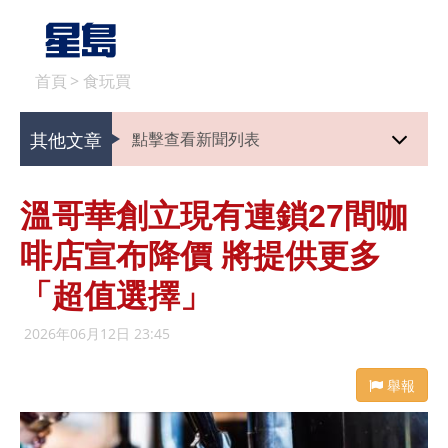
首頁
>
食玩買
其他文章
點擊查看新聞列表
溫哥華創立現有連鎖27間咖
啡店宣布降價 將提供更多
「超值選擇」
2026年06月12日 23:45
舉報