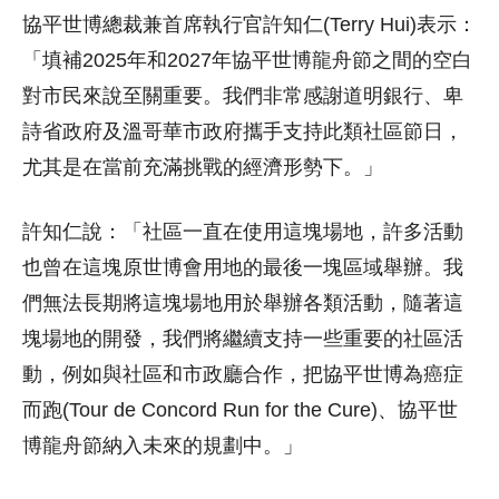
協平世博總裁兼首席執行官許知仁(Terry Hui)表示：
「填補2025年和2027年協平世博龍舟節之間的空白
對市民來說至關重要。我們非常感謝道明銀行、卑
詩省政府及溫哥華市政府攜手支持此類社區節日，
尤其是在當前充滿挑戰的經濟形勢下。」
許知仁說：「社區一直在使用這塊場地，許多活動
也曾在這塊原世博會用地的最後一塊區域舉辦。我
們無法長期將這塊場地用於舉辦各類活動，隨著這
塊場地的開發，我們將繼續支持一些重要的社區活
動，例如與社區和市政廳合作，把協平世博為癌症
而跑(Tour de Concord Run for the Cure)、協平世
博龍舟節納入未來的規劃中。」