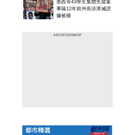
墨西哥43學生集體失蹤案
事隔12年前州長涉湮滅證
據被捕