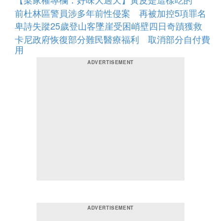
前杜林區警員涉多年前性侵案 再被加控5項罪名
卑詩失蹤25歲登山客墜崖受困峭壁四日奇蹟獲救
卡尼政府恢復部分難民醫療福利 取消部分自付費
用