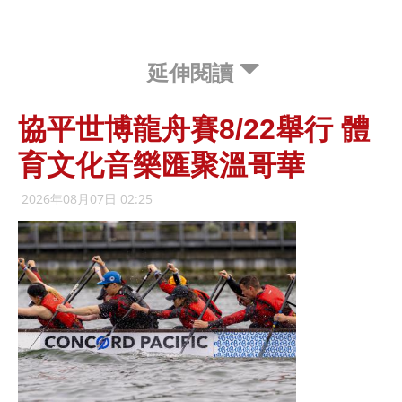
延伸閱讀
協平世博龍舟賽8/22舉行 體
育文化音樂匯聚溫哥​​華
2026年08月07日 02:25