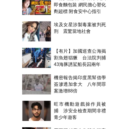
即食麵包裝 網民擔心塑化
劑超標 附食安中心指引
埃及女星涉製毒案被判死
刑 震驚當地社會
【有片】加國巡查公海揭
割魚翅猖獗 台法院判捕
43海豚誘鯊船長囚兩年
機密報告揭印度黑幫借學
簽滲透加拿大 八年間罪
案激增88倍
旺市機動遊戲操作員被
捕 涉安全檢查期間非禮
青少年遊客