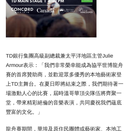
TD銀行集團高級副總裁兼太平洋地區主管Julie
Armour表示：「我們非常榮幸能成為協平世博龍舟
賽的首席贊助商，並歡迎眾多優秀的本地藝術家登
上TD主舞台。在夏日即將結束之際，我們期待著一
場激動人心的比賽，屆時溫哥華頂尖隊伍將齊聚一
堂，帶來精彩絕倫的音樂表演，共同慶祝我們蘊底
豐富的文化。」
龍舟賽期間，華埠及原住民團體或藝術家、本地工