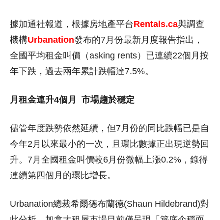
據加通社報道，根據房地產平台
Rentals.ca
與調查
機構
Urbanation
發布的7月份最新月度報告指出，
全國平均租金叫價（asking rents）已連續22個月按
年下跌，過去兩年累計跌幅達7.5%。
月租金連升4個月
市場趨於穩定
儘管年度跌勢依然延續，但7月份的同比跌幅已是自
今年2月以來最小的一次，且環比數據正出現逆勢回
升。7月全國租金叫價較6月份微幅上漲0.2%，錄得
連續第四個月的環比增長。
Urbanation總裁希爾德布蘭德(Shaun Hildebrand)對
此分析，加拿大租屋市場目前僅呈現「築底企穩而