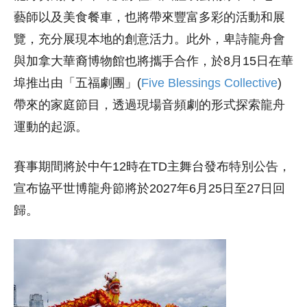
藝師以及美食餐車，也將帶來豐富多彩的活動和展
覽，充分展現本地的創意活力。此外，卑詩龍舟會
與加拿大華裔博物館也將攜手合作，於8月15日在華
埠推出由「五福劇團」(
Five Blessings Collective
)
帶來的家庭節目，透過現場音頻劇的形式探索龍舟
運動的起源。
賽事期間將於中午12時在TD主舞台發布特別公告，
宣布協平世博龍舟節將於2027年6月25日至27日回
歸。