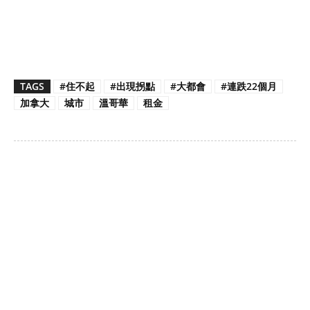
TAGS
#住不起
#出現拐點
#大都會
#連跌22個月
加拿大
城市
溫哥華
租金