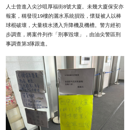
人士曾進入尖沙咀厚福街8號大廈。未幾大廈保安亦
報案，稱發現19樓的灑水系統損毀，懷疑被人以棒
球棍破壞，大量積水湧入升降機及機槽。警方經初
步調查，將案件列作「刑事毀壞」，由油尖警區刑
事調查第3隊跟進。