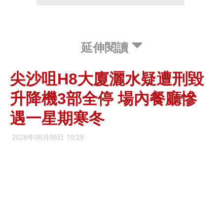
延伸閱讀
尖沙咀H8大廈灑水疑遭刑毀
升降機3部全停 場內餐廳慘
遇一星期寒冬
2026年08月06日 10:29