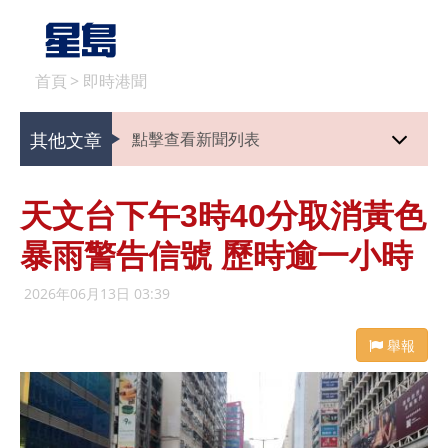
首頁
>
即時港聞
其他文章
點擊查看新聞列表
天文台下午3時40分取消黃色
暴雨警告信號 歷時逾一小時
2026年06月13日 03:39
舉報