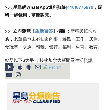
>>>
星島網WhatsApp爆料熱線
(416)6775679
，爆
料一經錄用，薄酬致意。
>>>
新移民抵埗攻
立即瀏覽【
生活百答
】欄目：
略，老華僑也未必知道的事，移民、工作、居住、
食玩買、交通、報稅、銀行、福利、生育、教育。
點擊以下6大平台 接收加拿大新聞及生活資訊