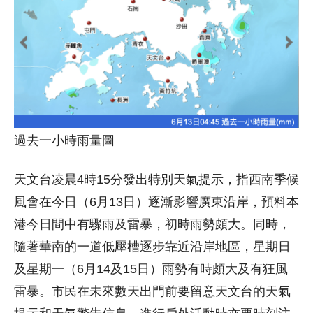
過去一小時雨量圖
天文台凌晨4時15分發出特別天氣提示，指西南季候
風會在今日（6月13日）逐漸影響廣東沿岸，預料本
港今日間中有驟雨及雷暴，初時雨勢頗大。同時，
隨著華南的一道低壓槽逐步靠近沿岸地區，星期日
及星期一（6月14及15日）雨勢有時頗大及有狂風
雷暴。市民在未來數天出門前要留意天文台的天氣