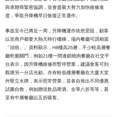
與承辦商緊密協調，並會盡最大努力加快維修進
度，爭取升降機早日恢復正常運作。
事故至今已將近一周，升降機運作依然受阻，顧客
以至商戶都要大熱天時行樓梯，場內餐廳可謂相當
「頭痕」。資料顯示，H8樓高25層，不少較高層餐
廳乾脆關門，例如21樓一間連鎖燒肉餐廳在社交平
台表示，因升降機維修而暫停營業，建議食客可到
觀塘另一分店光顧。亦有較低樓層餐廳在大廈大堂
外豎立水牌，表示照常營業，並各自推出不同優惠
試圖自救，例如贈送飲品啤酒、全單八折等等，甚
至有中層餐廳以五折吸客。