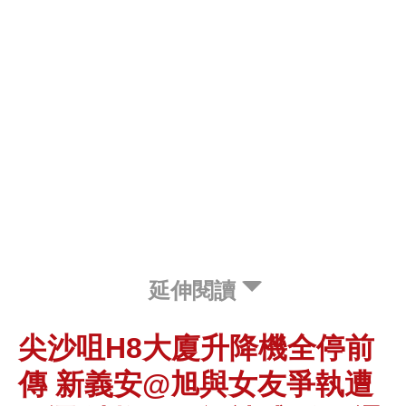
延伸閱讀
尖沙咀H8大廈升降機全停前
傳 新義安@旭與女友爭執遭