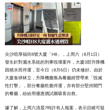
尖沙咀厚福街8號大廈「H8」，上周六（8月1日）
發生針對灑水系統的刑事毀壞案件，大廈3部升降機
因積水而停運，至今日（8月6日）仍未修好。由於
大廈食肆林立，升降機癱瘓為餐廳經營帶來「毀滅
性打擊」，部分餐廳乾脆停運，亦有部分堅持開門
的餐廳，紛紛用優惠價試圖吸客自救。
據了解，上周六清晨7時許有人報案，表示目睹可疑