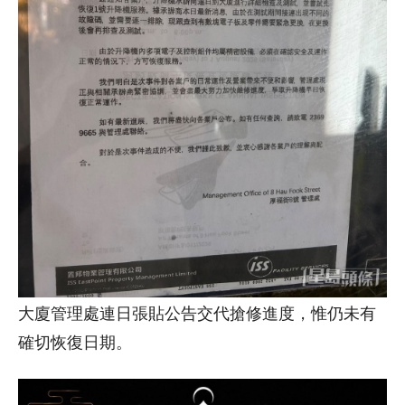
大廈管理處連日張貼公告交代搶修進度，惟仍未有
確切恢復日期。