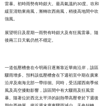
雷暴。初時雨勢有時頗大。最高氣溫約30度。吹和
緩至清勁東南風，漸轉吹西南風，稍後高地間中吹
強風。
展望明日及星期一雨勢有時頗大及有狂風雷暴。隨
後兩三日天氣仍然不穩定。
一道低壓槽會在今明兩日逐漸靠近華南沿岸，該區
驟雨增多。預料該低壓槽會在下週初至中期在廣東
沿岸及南海北部一帶徘徊。同時，受活躍西南季候
風及高空擾動影響，該區間中有大驟雨及狂風雷
暴。隨著位於西北太平洋的副熱帶高壓脊於下週後
期向西伸展，接近週末廣東驟雨減少，天色好轉。