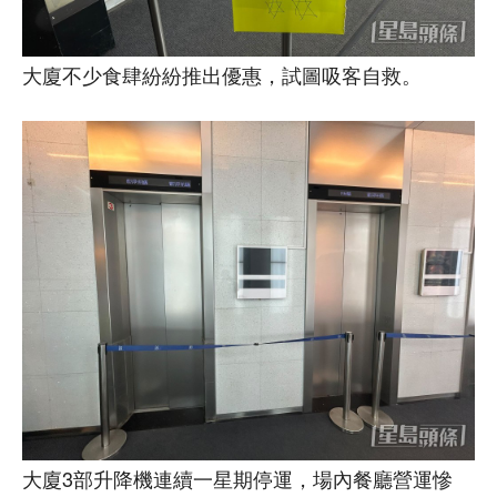
大廈不少食肆紛紛推出優惠，試圖吸客自救。
大廈3部升降機連續一星期停運，場內餐廳營運慘