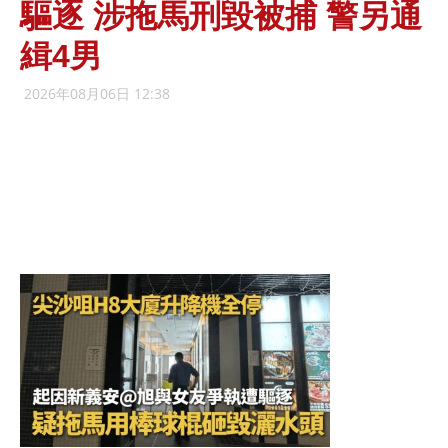
驅逐 涉拖馬刑毀被捕 警另通
緝4男
2026年08月06日 12:38