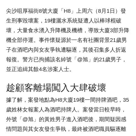
尖沙咀厚福街8號大廈「H8」上周六（8月1日）發
生刑事毀壞案，19樓灑水系統疑遭人以棒球棍破
壞，大量食水湧入升降機及機槽，導致大廈3部升降
機全部停運。事件懷疑源於一名有社團背景21歲男
子在酒吧內與女友爭執遭驅逐，其後召集多人折返
報復。警方已拘捕該名綽號「@旭」的21歲男子，
並正追緝其餘4名涉案人士。
趁顧客離場闖入大肆破壞
據了解，案發地點為H8大廈19樓一間持牌酒吧，35
歲姓林女報案人為酒吧持牌人。案發當日較早時，
外號「@旭」的黃姓男子進入酒吧後，期間疑因感
情問題與其女友發生爭執，最終被酒吧職員驅逐離