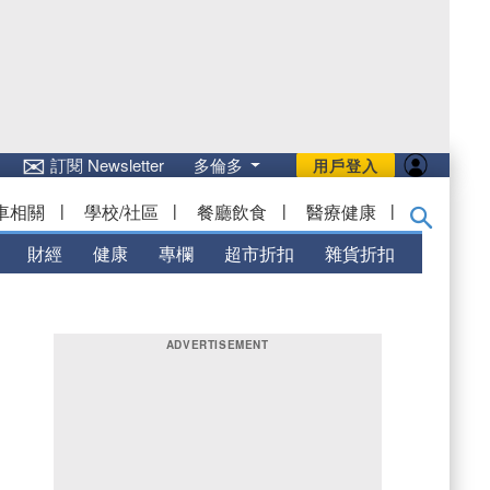
✉
訂閱 Newsletter
多倫多
用戶登入
車相關
|
學校/社區
|
餐廳飲食
|
醫療健康
|
財經
健康
專欄
超市折扣
雜貨折扣