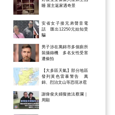
睡 屋主返家遇奇景
安省女子接兄弟聲音電
話 匯出12250元始知受
騙
男子涉在萬錦市多個廁所
裝攝錄機 多名女性受害
遭偷拍
【大多區天氣】部分地區
發列黃色雷暴警告 萬
錦、烈治文山等恐現冰雹
謝偉俊夫婦擬效法蔡瀾｜
周顯