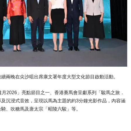
連續兩晚在尖沙咀出席康文署年度大型文化節目啟動活動。
遺月2026」亮點節目之一、香港賽馬會呈獻系列「駿馬之旅．
影及沉浸式音效，呈現以馬為主題的約3分鐘光影作品，內容涵
坐騎、吹糖馬及唐太宗「昭陵六駿」等。