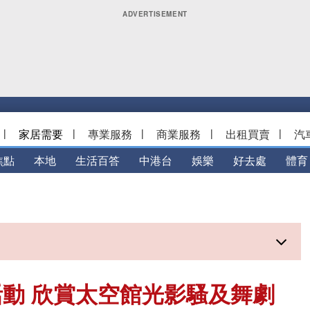
|
家居需要
|
專業服務
|
商業服務
|
出租買賣
|
汽
焦點
本地
生活百答
中港台
娛樂
好去處
體育
動 欣賞太空館光影騷及舞劇