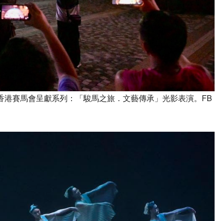
- 香港賽馬會呈獻系列：「駿馬之旅．文藝傳承」光影表演。FB