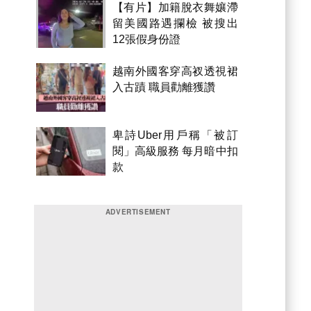
【有片】加籍脫衣舞孃滯
留美國路遇攔檢 被搜出
12張假身份證
越南外國客穿高衩透視裙
入古蹟 職員勸離獲讚
卑詩Uber用戶稱「被訂
閱」高級服務 每月暗中扣
款