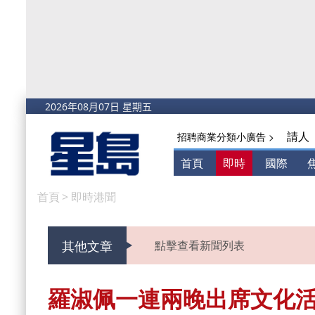
請人
招聘商業分類小廣告 >
首頁
即時
國際
首頁
>
即時港聞
其他文章
點擊查看新聞列表
羅淑佩一連兩晚出席文化活