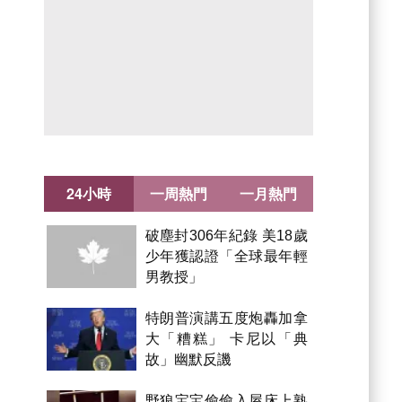
24小時
一周熱門
一月熱門
破塵封306年紀錄 美18歲
少年獲認證「全球最年輕
男教授」
特朗普演講五度炮轟加拿
大「糟糕」 卡尼以「典
故」幽默反譏
野狼宝宝偷偷入屋床上熟