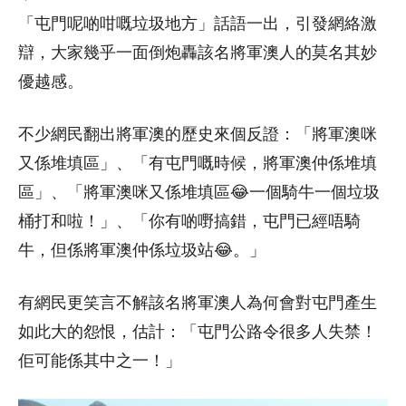
「屯門呢啲咁嘅垃圾地方」話語一出，引發網絡激
辯，大家幾乎一面倒炮轟該名將軍澳人的莫名其妙
優越感。
不少網民翻出將軍澳的歷史來個反證：「將軍澳咪
又係堆填區」、「有屯門嘅時候，將軍澳仲係堆填
區」、「將軍澳咪又係堆填區😂一個騎牛一個垃圾
桶打和啦！」、「你有啲嘢搞錯，屯門已經唔騎
牛，但係將軍澳仲係垃圾站😂。」
有網民更笑言不解該名將軍澳人為何會對屯門產生
如此大的怨恨，估計：「屯門公路令很多人失禁！
佢可能係其中之一！」