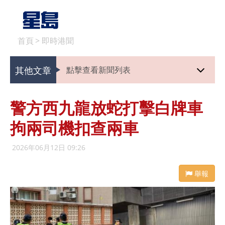
首頁
>
即時港聞
其他文章
點擊查看新聞列表
警方西九龍放蛇打擊白牌車
拘兩司機扣查兩車
2026年06月12日 09:26
舉報