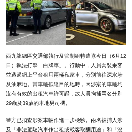
西九龍總區交通部執行及管制組特遣隊今日（6月12
日）執法打擊「白牌車」。行動中，人員喬裝乘客
並透過網上平台租用兩輛私家車，分別前往深水埗
及油麻地。當車輛抵達目的地時，因涉案的車輛均
沒有有效的出租汽車許可證，故人員拘捕兩名分別
29歲及39歲的本地男司機。
警方已扣查涉案車輛作進一步檢驗。兩名被捕人涉
及「非法駕駛汽車作出租或載客取酬用途」和「沒