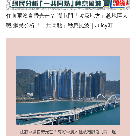
住將軍澳自帶光芒？ 嘲屯門「垃圾地方」惹地區大
戰 網民分析「一共同點」秒息風波｜Juicy叮