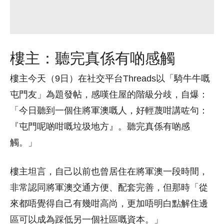
樓主：聽完真係有啲感觸
樓主今天（9日）在社交平台Threads以「騎牛牛嘅
屯門友」為題發帖，感嘆住屋的階級分歧，自爆：
「今日聽到一個住將軍澳嘅人，好輕蔑咁講咗句：
『屯門呢啲咁嘅垃圾地方』。聽完真係有啲感
觸。」
樓主坦言，自己以前也曾居住在將軍澳一段時間，
非常認同將軍澳交通方便、配套完善，但那時「從
來都唔覺得自己有幾咁高尚，更加唔明白點解住邊
區可以成為踩低另一個社區嘅資本。」