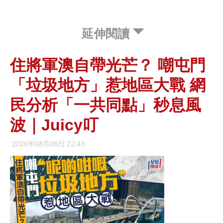
延伸閱讀
住將軍澳自帶光芒？ 嘲屯門
「垃圾地方」惹地區大戰 網
民分析「一共同點」秒息風
波｜Juicy叮
2026年08月08日 22:43