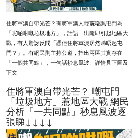
住將軍澳自帶光芒？有將軍澳人輕蔑嘲諷屯門為
「呢啲咁嘅垃圾地方」，話語一出隨即引起地區大
戰，有人驚訝反問「憑佢住將軍澳居然睇唔起屯
門？」。有網民則主持公道，指出兩區其實存在
「一個共同點」，一句話秒息風波。詳情見下圖及
下文：
住將軍澳自帶光芒？ 嘲屯門
「垃圾地方」惹地區大戰 網民
分析「一共同點」秒息風波逐
張睇↓↓↓↓