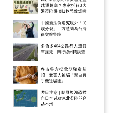
越通越塞？專家拆解3大
通渠陷阱 倒1物恐致爆喉
漏水
中國新法例追究境外「民
族分裂」 方慧蘭為台海
衝突敲警鐘
多倫多404公路行人遭貨
車撞死 南行線封閉調查
多市警方揭電話騙案新
招 受害人被騙「親自買
手機送騙徒」
遊日注意 | 颱風燦鴻恐撲
向日本 或從東北登陸並穿
越本州