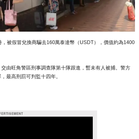
被假冒兌換商騙去160萬泰達幣（USDT），價值約為1400
，交由旺角警區刑事調查隊第十隊跟進，暫未有人被捕。警方
罪，最高刑罰可判監十四年。