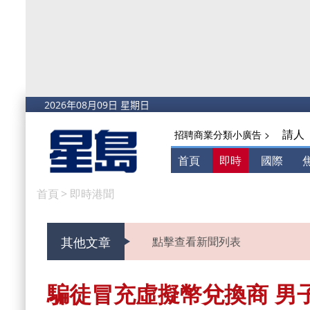
請人
招聘商業分類小廣告 >
首頁
即時
國際
首頁
>
即時港聞
其他文章
點擊查看新聞列表
騙徒冒充虛擬幣兌換商 男子