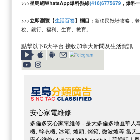
>>>
星島網WhatsApp爆料熱線
(416)6775679
，爆料
>>>
立即瀏覽【
生活百答
】欄目：
新移民抵埗攻略，老
稅、銀行、福利、生育、教育。
點擊以下6大平台 接收加拿大新聞及生活資訊