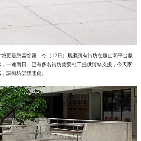
城更是愁雲慘霧，今（12日）晨繼續有街坊在廬山閣平台獻
示，一連兩日，已有多名街坊需要社工提供情緒支援，今天家
務，讓街坊舒緩悲傷。