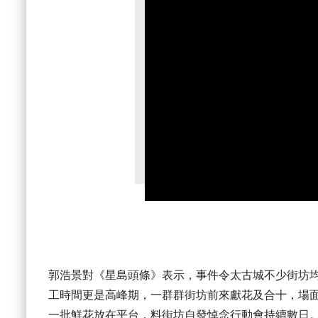
郭浩景對《星島頭條》表示，事件令太古城不少街坊均
工時間更是高峰期，一群群街坊前來獻花及合十，場
一批鮮花放在平台，料街坊自發悼念行動會持續數日