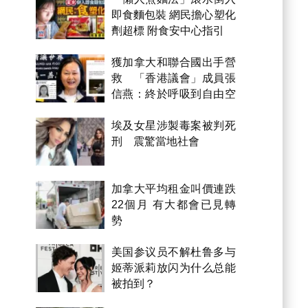
即食麵包裝 網民擔心塑化
劑超標 附食安中心指引
獲加拿大和聯合國出手營
救 「香港議會」成員張
信燕：終於呼吸到自由空
氣！
埃及女星涉製毒案被判死
刑 震驚當地社會
加拿大平均租金叫價連跌
22個月 有大都會已見轉
勢
美国参议员不解杜鲁多与
姬蒂派莉放闪为什么总能
被拍到？