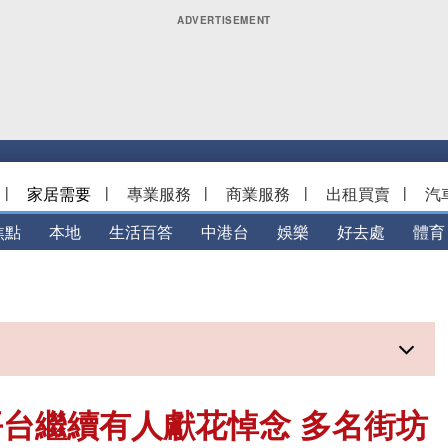
|
家居需要
|
專業服務
|
商業服務
|
出租買賣
|
汽
焦點
本地
生活百答
中港台
娛樂
好去處
體育
台繼續有人獻花悼念 多名街坊