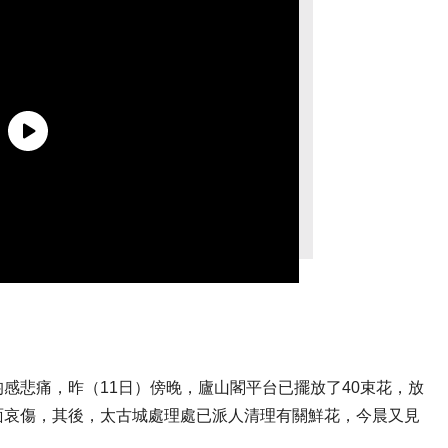
感悲痛，昨（11日）傍晚，廬山閣平台已擺放了40束花，放
面哀傷，其後，太古城處理處已派人清理有關鮮花，今晨又見
。