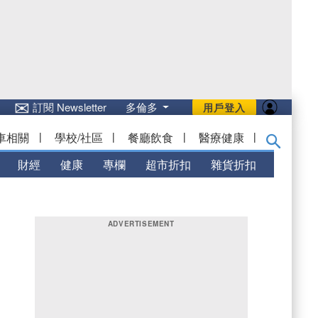
✉
訂閱 Newsletter
多倫多
用戶登入
車相關
|
學校/社區
|
餐廳飲食
|
醫療健康
|
財經
健康
專欄
超市折扣
雜貨折扣