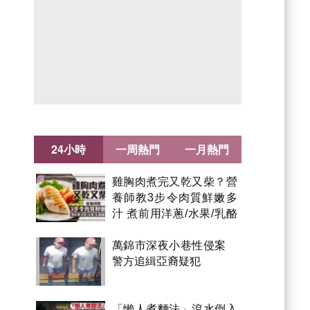
24小時
一周熱門
一月熱門
雞胸肉煮完又乾又柴？營
養師教3步令肉質鮮嫩多
汁 煮前用洋蔥/水果/乳酪
醃製都得？
萬錦市深夜小巷性侵案
警方追緝亞裔疑犯
「懶人煮麵法」滾水倒入