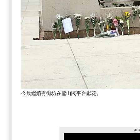
今晨繼續有街坊在廬山閣平台獻花。