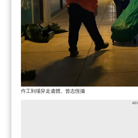
仵工到場舁走遺體。曾志恆攝