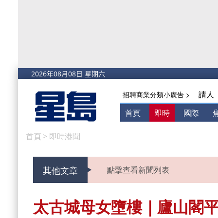
請人
招聘商業分類小廣告 >
首頁
即時
國際
首頁
>
即時港聞
其他文章
點擊查看新聞列表
太古城母女墮樓｜廬山閣平