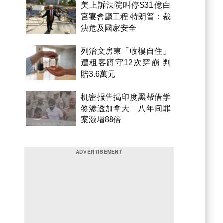
美上訴法院叫停$31億白
宮宴會廳工程 特朗普：裁
決危及國家安全
列治文房東「收樓自住」
遭租客蹲守12次穿崩 判
賠3.6萬元
机密报告揭印度黑帮借学
签渗透加拿大 八年间罪
案激增88倍