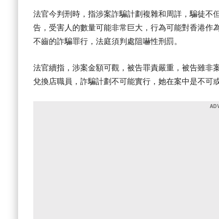
法官今判刑時，指涉案詐騙計劃複雜和周詳，騙徒不
告，受害人的數量可能非常巨大，行為可能對香港作
不齒的詐騙罪行，法庭須判處阻嚇性刑罰。
法官續指，涉案金額可觀，被告罪責嚴重，被告雖非
兌換店職員，詐騙計劃不可能實行，她在案中是不可或