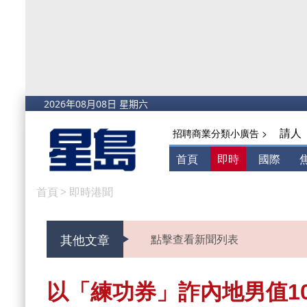
請人
招聘商業分類小廣告 >
首頁
即時
國際
首頁
>
即時港聞
其他文章
點擊查看新聞列表
以「練功券」詐內地男值10