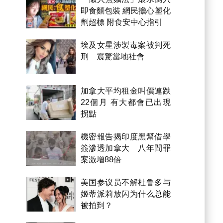
即食麵包裝 網民擔心塑化
劑超標 附食安中心指引
埃及女星涉製毒案被判死
刑 震驚當地社會
加拿大平均租金叫價連跌
22個月 有大都會已出現
拐點
機密報告揭印度黑幫借學
簽滲透加拿大 八年間罪
案激增88倍
美国参议员不解杜鲁多与
姬蒂派莉放闪为什么总能
被拍到？