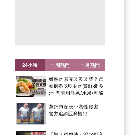
24小時
一周熱門
一月熱門
雞胸肉煮完又乾又柴？營
養師教3步令肉質鮮嫩多
汁 煮前用洋蔥/水果/乳酪
醃製都得？
萬錦市深夜小巷性侵案
警方追緝亞裔疑犯
「懶人煮麵法」滾水倒入