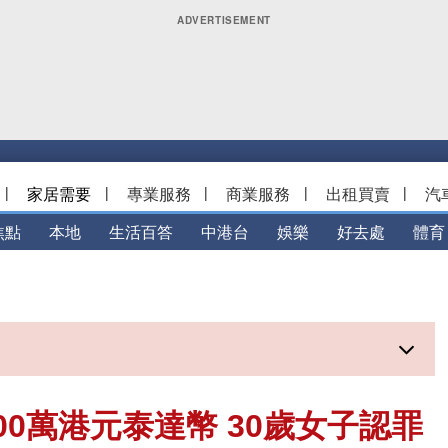
|
家居需要
|
專業服務
|
商業服務
|
出租買賣
|
汽
焦點
本地
生活百答
中港台
娛樂
好去處
體育
0萬港元泰達幣 30歲女子認罪