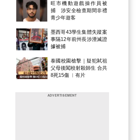
旺市機動遊戲操作員被
捕 涉安全檢查期間非禮
青少年遊客
墨西哥43學生集體失蹤案
事隔12年前州長涉湮滅證
據被捕
泰國校園槍擊｜疑犯弒祖
父母後闖校射殺師生 合共
8死15傷 ︱有片