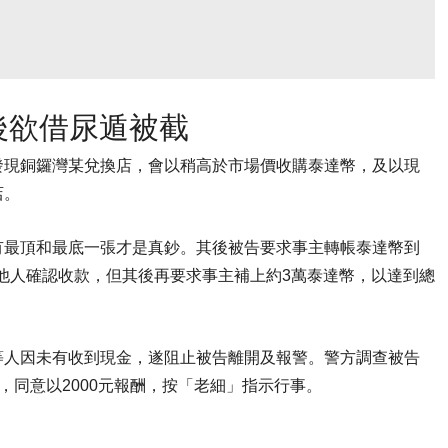
後欲借尿遁被截
發現銅鑼灣某兌換店，會以稍高於市場價收購泰達幣，及以現
店。
有最頂和最底一張才是真鈔。其後被告要求事主轉帳泰達幣到
電他人確認收款，但其後再要求事主補上約3萬泰達幣，以達到總
等人因未有收到現金，遂阻止被告離開及報警。警方調查被告
下，同意以2000元報酬，按「老細」指示行事。