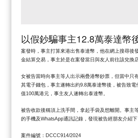
以假鈔騙事主12.8萬泰達幣
案發時，事主打算來港出售泰達幣，他在網上搜尋後
金結算交易，事主於是在案發當日與友人前往該兌換
女被告當時向事主等人出示兩疊港幣鈔票，但當中只
其電子錢包，事主遂轉出約9.8萬泰達幣後，被告致
值100萬港元，事主友人遂轉出泰達幣。
被告收款後稱須上洗手間，拿起手袋及想離開。事主
的手機及WhatsApp通訊記錄，發現被告經朋友介紹
案件編號：DCCC914/2024