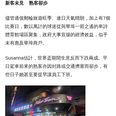
新客未見 熟客卻步
儘管適值郵輪旅遊旺季、連日天氣晴朗，加上有7個
比賽日，數以萬計的球迷從與華埠一箭之遙的卑詩
體育館場區聚集，政府大事宣揚的經濟效益，似乎
未有惠及華埠商戶。
Susanna估計，世界盃期間生意反而下跌兩成。平
日駕車前來的熟客亦因封路或交通擠塞而卻步，有
些日子她甚至要提早讓員工下班。