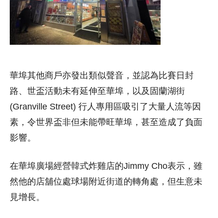
華埠其他商戶亦發出類似聲音，並認為比賽日封
路、世盃活動未有延伸至華埠，以及固蘭湖街
(Granville Street) 行人專用區吸引了大量人流等因
素，令世界盃非但未能帶旺華埠，甚至造成了負面
影響。
在華埠廣場經營韓式炸雞店的Jimmy Cho表示，雖
然他的店舖位處球場附近街道的轉角處，但生意未
見增長。