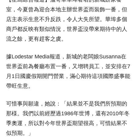
室，今夏曾為迎合本地主辦世界盃而裝飾一番，但
店主表示生意不升反跌，令人大失所望。華埠多個
商戶都反映有類似情況，世界盃沒帶來期待中的人
流之餘，更有趕客之虞。
據Lodestar Media報道，新城的老闆娘Susanna在
世界盃前為餐廳布置一番，又增聘員工，並安排在7
月1日國慶假期開門營業，滿心期待這項國際盛事能
帶旺生意。
可惜事與願違，她說：「結果並不是我們所預期的
那様。我們以前經歷過1986年世博，還有2010年冬
季奧運，所以對今年世界盃期望很高，可惜結果不
似預期。」