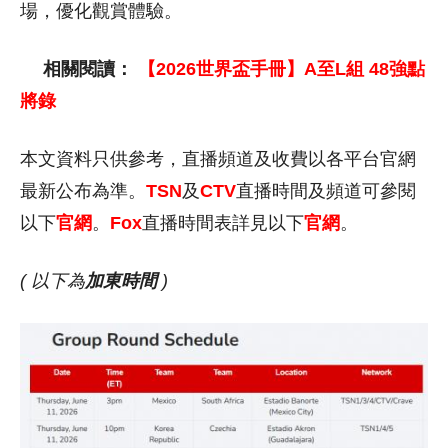
場，優化觀賞體驗。
相關閱讀：
【2026世界盃手冊】A至L組 48強點
將錄
本文資料只供參考，直播頻道及收費以各平台官網
最新公布為準。
TSN
及
CTV
直播時間及頻道可參閱
以下
官網
。
Fox
直播時間表詳見以下
官網
。
( 以下為
加東時間
)