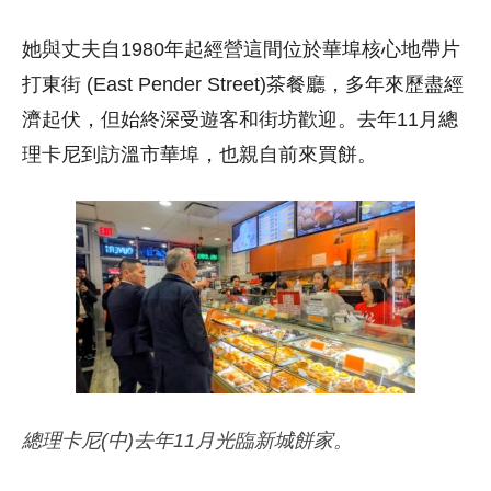
她與丈夫自1980年起經營這間位於華埠核心地帶片
打東街 (East Pender Street)茶餐廳，多年來歷盡經
濟起伏，但始終深受遊客和街坊歡迎。去年11月總
理卡尼到訪溫市華埠，也親自前來買餅。
總理卡尼(中)去年11月光臨新城餅家。