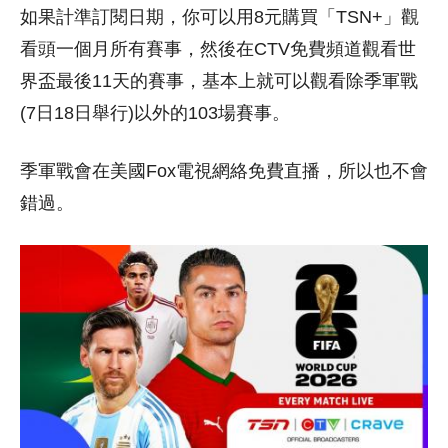
如果計準訂閱日期，你可以用8元購買「TSN+」觀
看頭一個月所有賽事，然後在CTV免費頻道觀看世
界盃最後11天的賽事，基本上就可以觀看除季軍戰
(7日18日舉行)以外的103場賽事。
季軍戰會在美國Fox電視網絡免費直播，所以也不會
錯過。