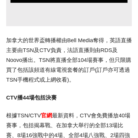
加拿大的世界盃轉播權由Bell Media奪得，英語直播
主要由TSN及CTV負責，法語直播則由RDS及
Noovo播出。TSN將直播全部104場賽事，但只限購
買了包括該頻道有線電視套餐的訂戶(訂戶亦可透過
TSN手機程式或上網收看)。
CTV播44場包括決賽
根據TSN/CTV
官網
最新資料，CTV會免費播放40場
賽事，包括揭幕戰、在加拿大舉行的全部13場比
賽、8場16強戰中的4場、全部4場八強戰、2場四強