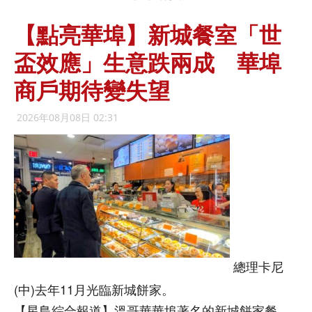
【點亮華埠】新城餐室「世
盃效應」生意跌兩成 華埠
商戶期待變失望
2026年08月08日 02:31
總理卡尼
(中)去年11月光臨新城餅家。
【星島綜合報道】溫哥華華埠著名的新城餅家餐