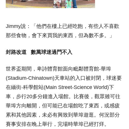
Jimmy說：「他們在樓上已經吃飽，有些人不喜歡
那些食物，會下來買我的東西，但為數不多。」
封路改道 數萬球迷過門不入
世界盃期間，卑詩體育館面向毗鄰體育館-華埠
(Stadium-Chinatown)天車站的入口被封閉，球迷要
在緬街-科學館站(Main Street-Science World)下
車，步行20多分鐘進入場館。比賽後，觀眾雖可往
華埠方向離開，但可能已在場館吃了東西，或感疲
累和其他因素，未必有興致到華埠遊逛。何況部分
賽事安排在晚上舉行，完場時華埠已經打烊。