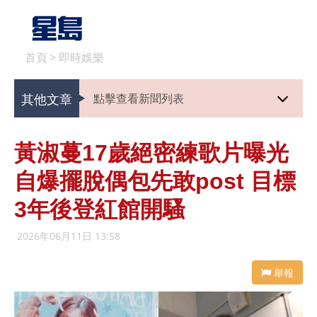
首頁
>
即時娛樂
其他文章
點擊查看新聞列表
黃淑蔓17歲絕密練歌片曝光
自爆擺脫偶包先敢post 目標
3年後登紅館開騷
2026年06月11日 13:58
舉報