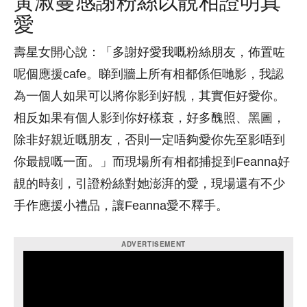
黃淑蔓感謝粉絲以靚相證明真
愛
壽星女開心說：「多謝好愛我嘅粉絲朋友，佈置咗
呢個應援cafe。睇到牆上所有相都係佢哋影，我認
為一個人如果可以將你影到好靚，其實佢好愛你。
相反如果有個人影到你好樣衰，好多醜照、黑圖，
除非好親近嘅朋友，否則一定唔夠愛你先至影唔到
你最靚嘅一面。」而現場所有相都捕捉到Feanna好
靚的時刻，引證粉絲對她澎湃的愛，現場還有不少
手作應援小禮品，讓Feanna愛不釋手。