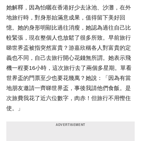
她解釋，因為怕曬在香港好少去泳池、沙灘，在外
地旅行時，對身形始滿意成果，值得留下美好回
憶。她的身形明顯比過往消瘦，她認為過往自己比
較緊張，現在整個人也放鬆了很多所致。早前旅行
睇世界盃被指突然富貴？游嘉欣稱各人對富貴的定
義也不同，自己去旅行開心花錢無所謂。她表示飛
機一程要16小時，這次旅行去了兩個多星期。單看
世界盃的門票至少也要花幾萬？她說：「因為有當
地朋友邀請一齊睇世界盃，事後我請他們食飯。是
次旅費我花了近六位數字，肉赤！但旅行不用慳住
使。」