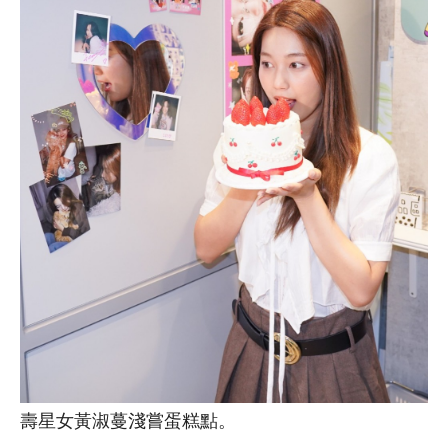
壽星女黃淑蔓淺嘗蛋糕點。