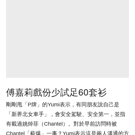
傅嘉莉戲份少試足60套衫
剛剛甩「P牌」的Yumi表示，有同朋友說自己是
「新界北女車手」，會安全駕駛、安全第一，並指
有載過姚焯菲（Chantel）。對於早前訪問時被
Chantel「藐爆」一事？Yumi表示這是兩人溝通的方