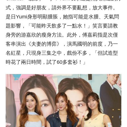
式，強調是好朋友，請外界不要亂想，放大事件。
是日Yumi身形明顯腫脹，她指可能是水腫、天氣問
題影響，「可能昨天飲多了一點水！」笑言要請教
身旁的游嘉欣的瘦身方法。此外，傅嘉莉指是次僅
客串演出《夫妻的博弈》，演馬國明的前度，乃一
名紅星，只現身三集之中，戲份不多，「但試造型
時花了兩日時間，試了60多套衫！」