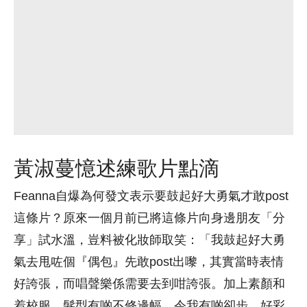
黃淑蔓憶述練歌片點滴
Feanna自爆為何發文表示要鼓起好大勇氣才敢post
這條片？原來一個月前已將這條片向身邊朋友「分
享」試水溫，豈料被化妝師取笑：「我鼓起好大勇
氣去甩咗個『偶包』先敢post出嚟，其實當時表情
好誇張，而唱聲樂係需要去到咁誇張。加上素顏和
着校服，髮型有啲不修邊幅，令我有啲卻步。好彩