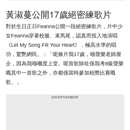
黃淑蔓公開17歲絕密練歌片
對於生日正日Feanna公開一段絕密練歌片，片中少
女Feanna穿著校服、束馬尾，認真而投入地演唱
《Let My Song Fill Your Heart》，極高水準的唱
功，驚艷網民。：「呢條片我17歲，喺聲樂老師屋
企，因為我喺嗰度上堂。呢首歌除咗係我考8級聲樂
嘅其中一首歌之外，亦都係當時參加校際比賽嘅
歌。」