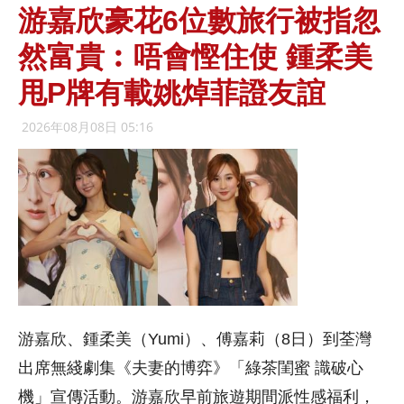
游嘉欣豪花6位數旅行被指忽
然富貴︰唔會慳住使 鍾柔美
甩P牌有載姚焯菲證友誼
2026年08月08日 05:16
游嘉欣、鍾柔美（Yumi）、傅嘉莉（8日）到荃灣
出席無綫劇集《夫妻的博弈》「綠茶閨蜜 識破心
機」宣傳活動。游嘉欣早前旅遊期間派性感福利，