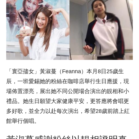
「寰亞孻女」黃淑蔓（Feanna）本月8日25歲生
辰，一班愛錫她的粉絲在咖啡店舉行生日應援，現
場佈置漂亮，展出她不同公開場合演出的靚相和小
禮品。她生日願望大家健康平安，更答應將會唱更
多好歌，並全力以赴每次演出，希望28歲前踏上紅
館舉行個唱。