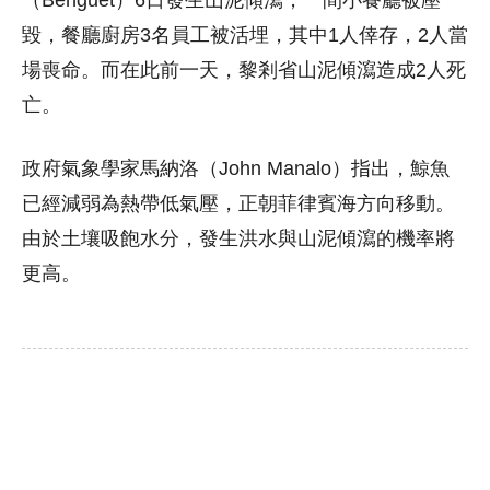
毀，餐廳廚房3名員工被活埋，其中1人倖存，2人當
場喪命。而在此前一天，黎剎省山泥傾瀉造成2人死
亡。
政府氣象學家馬納洛（John Manalo）指出，鯨魚
已經減弱為熱帶低氣壓，正朝菲律賓海方向移動。
由於土壤吸飽水分，發生洪水與山泥傾瀉的機率將
更高。