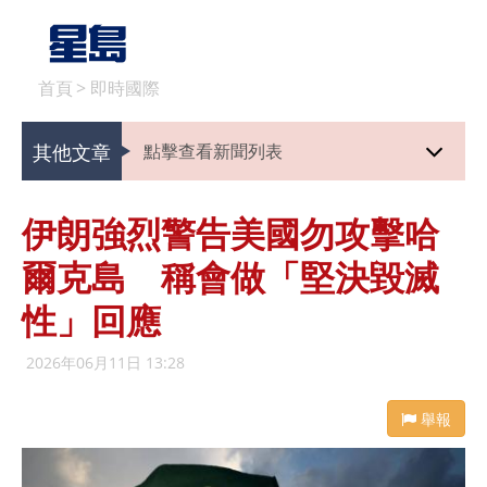
首頁
>
即時國際
其他文章
點擊查看新聞列表
伊朗強烈警告美國勿攻擊哈
爾克島 稱會做「堅決毀滅
性」回應
2026年06月11日 13:28
舉報