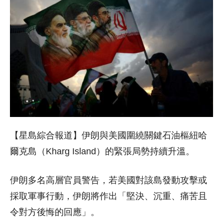
【星島綜合報道】伊朗與美國圍繞關鍵石油樞紐哈
爾克島（Kharg Island）的緊張局勢持續升溫。
伊朗多名高層官員警告，若美國對該島發動攻擊或
採取軍事行動，伊朗將作出「堅決、沉重、痛苦且
令對方後悔的回應」。