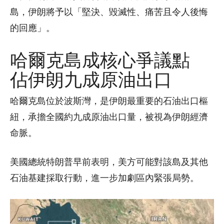
島，伊朗將予以「堅決、毀滅性、痛苦且令人後悔
的回應」。
哈爾克島成核心爭議點
佔伊朗九成原油出口
哈爾克島位於波斯灣，是伊朗最重要的石油出口樞
紐，承擔全國約九成原油出口量，被視為伊朗經濟
命脈。
美國總統特朗普早前表明，美方可能對該島及其他
石油基建採取行動，進一步加劇區內緊張局勢。