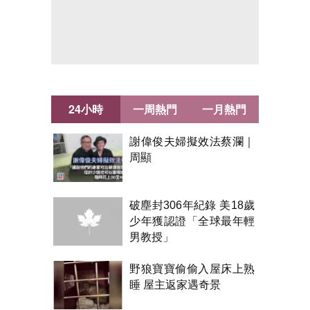
24小時
一周熱門
一月熱門
謝偉俊夫婦擬效法蔡瀾｜
周顯
破塵封306年紀錄 美18歲
少年獲認證「全球最年輕
男教授」
野狼寶寶偷偷入屋床上熟
睡 屋主返家遇奇景