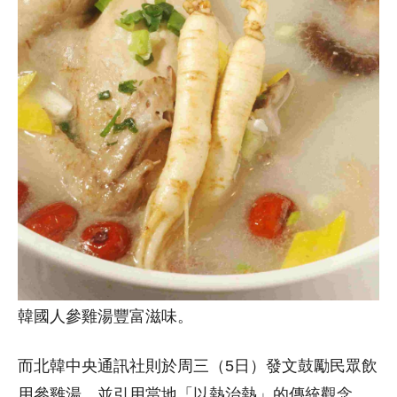
韓國人參雞湯豐富滋味。
而北韓中央通訊社則於周三（5日）發文鼓勵民眾飲
用參雞湯，並引用當地「以熱治熱」的傳統觀念，