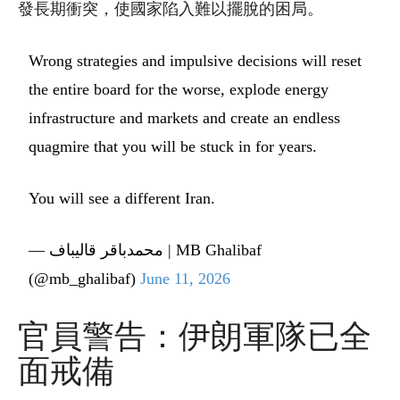
發長期衝突，使國家陷入難以擺脫的困局。
Wrong strategies and impulsive decisions will reset
the entire board for the worse, explode energy
infrastructure and markets and create an endless
quagmire that you will be stuck in for years.
You will see a different Iran.
— محمدباقر قالیباف | MB Ghalibaf
(@mb_ghalibaf)
June 11, 2026
官員警告：伊朗軍隊已全
面戒備