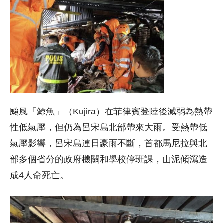
颱風「鯨魚」（Kujira）在菲律賓登陸後減弱為熱帶
性低氣壓，但仍為呂宋島北部帶來大雨。受熱帶低
氣壓影響，呂宋島連日豪雨不斷，首都馬尼拉與北
部多個省分的政府機關和學校停班課，山泥傾瀉造
成4人命死亡。