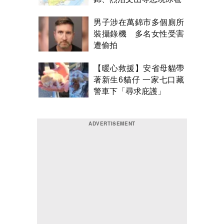
男子涉在萬錦市多個廁所
裝攝錄機 多名女性受害
遭偷拍
【暖心救援】安省母貓帶
著新生6貓仔 一家七口藏
警車下「尋求庇護」