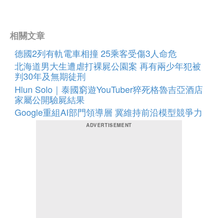
相關文章
德國2列有軌電車相撞 25乘客受傷3人命危
北海道男大生遭虐打裸屍公園案 再有兩少年犯被
判30年及無期徒刑
Hlun Solo｜泰國窮遊YouTuber猝死格魯吉亞酒店
家屬公開驗屍結果
Google重組AI部門領導層 冀維持前沿模型競爭力