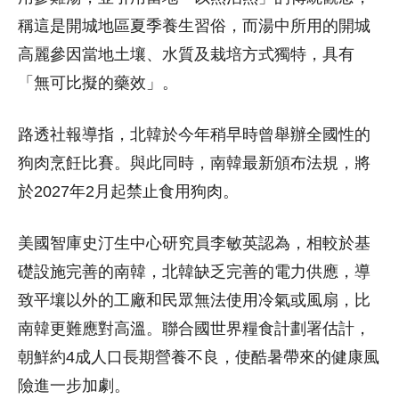
稱這是開城地區夏季養生習俗，而湯中所用的開城
高麗參因當地土壤、水質及栽培方式獨特，具有
「無可比擬的藥效」。
路透社報導指，北韓於今年稍早時曾舉辦全國性的
狗肉烹飪比賽。與此同時，南韓最新頒布法規，將
於2027年2月起禁止食用狗肉。
美國智庫史汀生中心研究員李敏英認為，相較於基
礎設施完善的南韓，北韓缺乏完善的電力供應，導
致平壤以外的工廠和民眾無法使用冷氣或風扇，比
南韓更難應對高溫。聯合國世界糧食計劃署估計，
朝鮮約4成人口長期營養不良，使酷暑帶來的健康風
險進一步加劇。