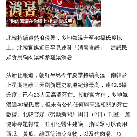
北韓持續遭熱浪侵襲，多地氣溫升至40攝氏度以
上。北韓官媒近日罕見連發「消暑食譜」，建議民
眾食用狗肉湯和參雞湯消暑。
法新社報道，朝鮮半島今年夏季持續高溫，南韓於
上星期連續三天刷新歷史氣溫紀錄最高，達42.5攝
氏度，已有23人因高溫死亡。朝鮮官方稱，多地氣
溫達40攝氏度，但未有公佈任何與高溫相關的死亡
數據。北韓官媒《勞動新聞》周日（2日）刊登一篇
健康專題報道，並引述醫生建議，指民眾可以食用
西瓜、黃瓜、綠豆等清涼食物，以及狗肉湯、魚