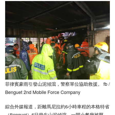
菲律賓豪雨引發山泥傾瀉，警察單位協助救援。 fb /
Benguet 2nd Mobile Force Company
綜合外媒報道，距離馬尼拉約6小時車程的本格特省
（Benguet）6日發生山泥傾瀉，一間小餐廳被壓