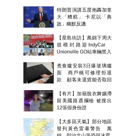
特朗普演講五度炮轟加拿
大「糟糕」 卡尼以「典
故」幽默反譏
【星島街訪】萬錦下周大
規模封路迎IndyCar
Unionville GO站車輛禁入
煮食爐安裝3日爆玻璃爐
面 商戶稱可修理拒退
款 顧客未退貨能否取回
金錢？
【有片】加籍脫衣舞孃滯
留美國路遇攔檢 被搜出
12張假身份證
【大多區天氣】部分地區
發列黃色雷暴警告 萬
錦、烈治文山等恐現冰雹