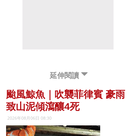
延伸閱讀
颱風鯨魚｜吹襲菲律賓 豪雨
致山泥傾瀉釀4死
2026年08月06日 08:30