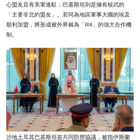
心盟友且有美軍進駐；巴基斯坦則是擁有核武的
「主要非北約盟友」。若同為地區軍事大國的埃及
順利加盟，將形成被外界稱為「R4」的強大合作機
制。
沙地土耳其巴基斯坦簽共同防禦協議，被指伊斯蘭