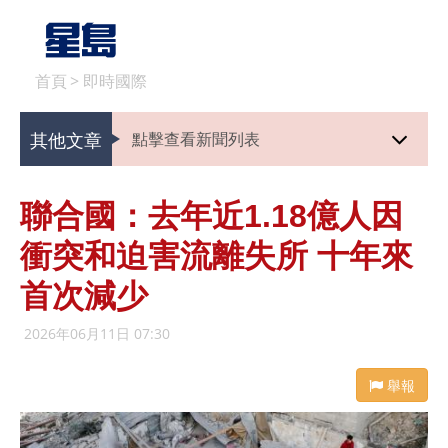
首頁
>
即時國際
其他文章
點擊查看新聞列表
聯合國：去年近1.18億人因
衝突和迫害流離失所 十年來
首次減少
2026年06月11日 07:30
舉報