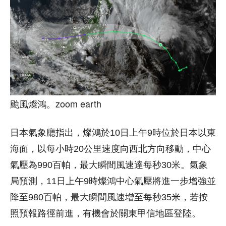
颱風燦鴻。zoom earth
日本氣象廳指出，燦鴻於10日上午9時位於日本以東
海面，以每小時20公里速度向西北方向移動，中心
氣壓為990百帕，最大瞬間風速達每秒30米。氣象
局預測，11日上午9時燦鴻中心氣壓將進一步增強並
降至980百帕，最大瞬間風速增至每秒35米，若按
照預報路徑前進，有機會於關東甲信地區登陸。