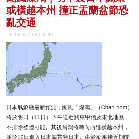
或橫越本州 撞正盂蘭盆節恐
亂交通
2026年08月10日 05:40
日本氣象廳最新預測，颱風「燦鴻」（Chan-hom）
將於明日（11日）下午逼近關東甲信及東北地區，
不排除登陸可能。其後昌鴻將轉向西進橫越本州，
並於12日進入日本海貫穿日本。由於颱風接近期間