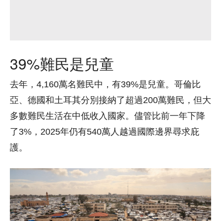
39%難民是兒童
去年，4,160萬名難民中，有39%是兒童。哥倫比
亞、德國和土耳其分別接納了超過200萬難民，但大
多數難民生活在中低收入國家。儘管比前一年下降
了3%，2025年仍有540萬人越過國際邊界尋求庇
護。