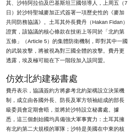
其、沙特阿拉伯及巴基斯坦三國領導人，上周五（7
日）於沙特聖城麥加正式簽署一項歷史性的《麥加
共同防務協議》。土耳其外長費丹（Hakan Fidan）
證實，該協議的核心條款在技術上等同於「北約第
五條」（Article 5）的集體防衛機制，即對其中一國
的武裝攻擊，將被視為對三國全體的攻擊。費丹更
透露，埃及極可能在下一階段加入該同盟。
仿效北約建秘書處
費丹表示，協議簽約方將參考北約架構設立決策機
制，成立由各國外長、防長及軍方領袖組成的部長
級委員會定期會晤，並將於沙特設立秘書處。據
悉，這三個創始國均具備強大軍事實力：土耳其擁
有北約第二大規模的軍隊；沙特是美國在中東的核