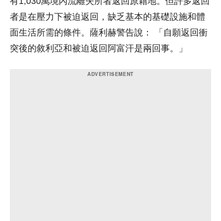
有1,030萬境內流離失所者返回原籍地。但許多返回
者是在壓力下被迫返回，缺乏基本的基礎設施和體
面生活所需的條件。薩利赫警告說： 「自願返回衝
突後的敘利亞和被迫返回阿富汗是兩回事。」