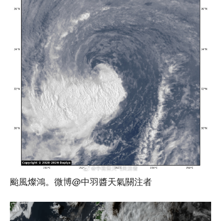
颱風燦鴻。微博@中羽醬天氣關注者