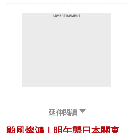
延伸閱讀
颱風燦鴻｜明午襲日本關東