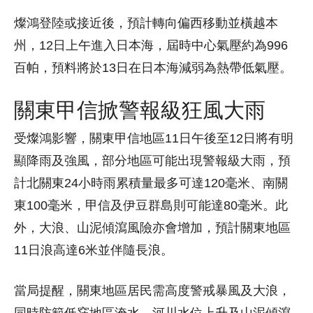
燦鴻登陸或接近後，預計轉向偏西移動並橫越本
州，12日上午進入日本海，屆時中心氣壓約為996
百帕，預料將於13日在日本海減弱為熱帶低氣壓。
關東甲信掀警報級狂風大雨
受燦鴻影響，關東甲信地區11日午後至12日將有明
顯降雨及強風，部分地區可能出現警報級大雨，預
計北關東24小時雨累積量最多可達120毫米、南關
東100毫米，甲信及伊豆群島則可能達80毫米。此
外，大浪、山泥傾瀉風險亦會增加，預計關東地區
11日浪高達6米並伴隨長浪。
當局提醒，關東地區居民需高度警戒暴風及大浪，
同時防範低窪地區淹水、河川水位上升及山泥傾瀉