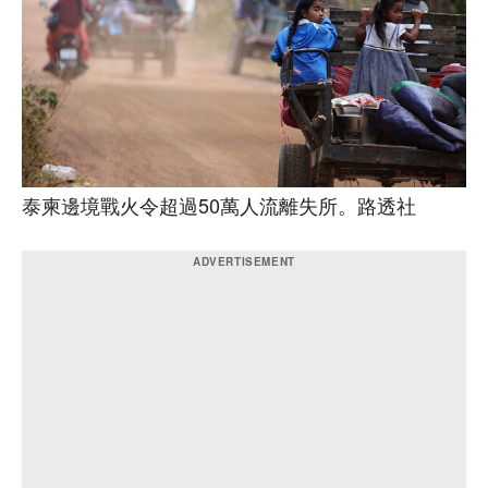
泰柬邊境戰火令超過50萬人流離失所。路透社