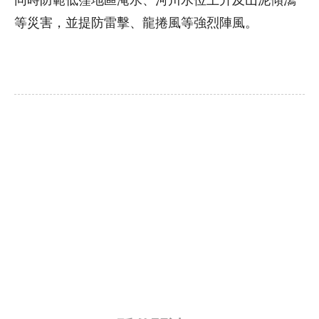
等災害，並提防雷擊、龍捲風等強烈陣風。