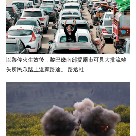
以黎停火生效後，黎巴嫩南部提爾市可見大批流離
失所民眾踏上返家路途。 路透社