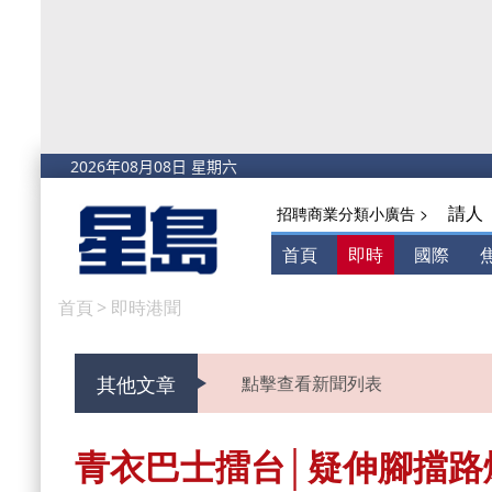
請人
招聘商業分類小廣告 >
首頁
即時
國際
首頁
>
即時港聞
其他文章
點擊查看新聞列表
青衣巴士擂台│疑伸腳擋路