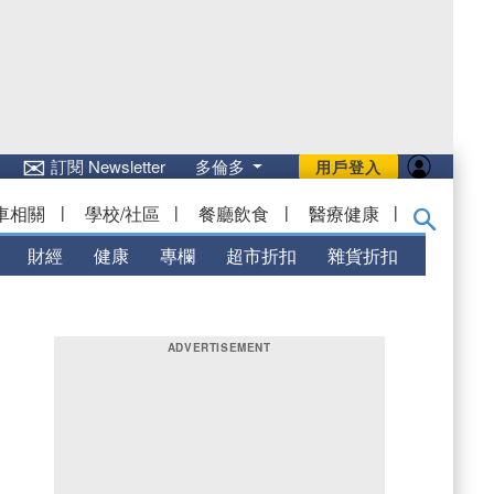
✉
訂閱 Newsletter
多倫多
用戶登入
車相關
|
學校/社區
|
餐廳飲食
|
醫療健康
|
財經
健康
專欄
超市折扣
雜貨折扣