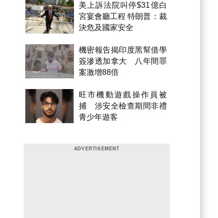
美上訴法院叫停$31億白
宮宴會廳工程 特朗普：裁
決危及國家安全
機密報告揭印度黑幫借學
簽滲透加拿大 八年間罪
案激增88倍
旺市機動遊戲操作員被
捕 涉安全檢查期間非禮
青少年遊客