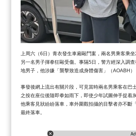
上周六（6日）青衣發生車廂毆鬥案，兩名男乘客乘坐2
另一名男子揮拳狂毆受傷。事隔5日，警方經深入調查
地男子，他涉嫌「襲擊致造成身體傷害」（AOABH
事發後網上流出有關片段，可見當時兩名男乘客在巴
之按在座位後隨即拳如雨下，即使少年試圖伸手捉着灰
他乘客見狀紛紛落車，車外圍觀拍攝的目擊者亦不斷「
最終落車。
Ad