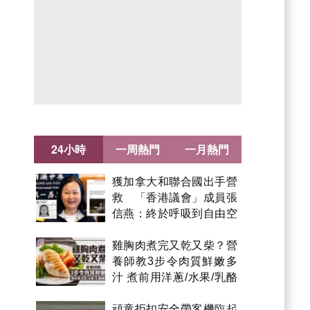
24小時
一周熱門
一月熱門
獲加拿大和聯合國出手營
救 「香港議會」成員張
信燕：終於呼吸到自由空
氣！
雞胸肉煮完又乾又柴？營
養師教3步令肉質鮮嫩多
汁 煮前用洋蔥/水果/乳酪
醃製都得？
頑童拒扣安全帶客機臨起