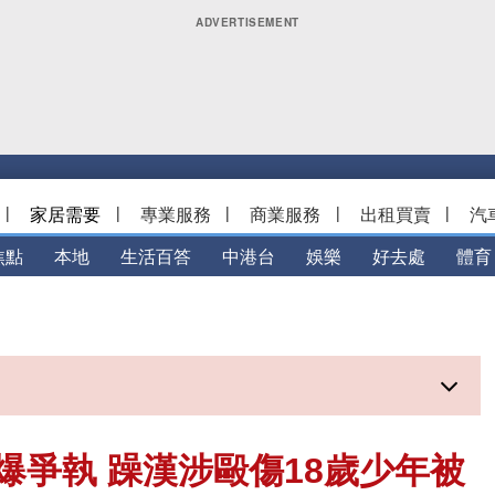
|
家居需要
|
專業服務
|
商業服務
|
出租買賣
|
汽
焦點
本地
生活百答
中港台
娛樂
好去處
體育
爆爭執 躁漢涉毆傷18歲少年被