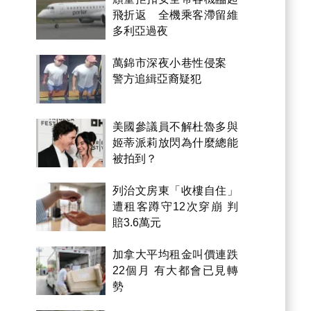
飛折返 全機乘客滯留維
多利亞過夜
萬錦市深夜小巷性侵案
警方追緝亞裔疑犯
美國參議員不解杜魯多與
姬蒂派莉放閃為什麼總能
被拍到？
列治文房東「收樓自住」
遭租客蹲守12次穿崩 判
賠3.6萬元
加拿大平均租金叫價連跌
22個月 有大都會已見轉
勢