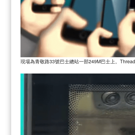
現場為青敬路33號巴士總站一部249M巴士上。Threads：