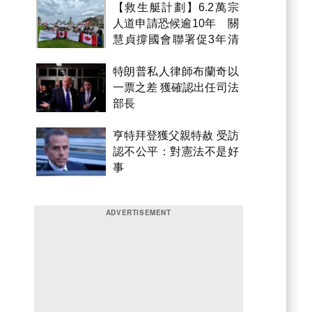
【救生艇計劃】6.2萬宗
人道申請恐候逾10年 關
慧貞撐國會聯署促3年清
積壓
特朗普私人律師布蘭奇以
一票之差 獲確認出任司法
部長
亨特拜登獲父親特赦 受訪
認不公平：對憲法不是好
事