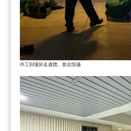
仵工到場舁走遺體。曾志恆攝