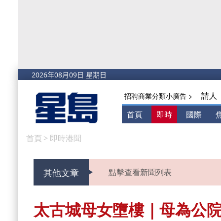
請人
招聘商業分類小廣告 >
首頁
即時
國際
首頁
>
即時港聞
其他文章
點擊查看新聞列表
太古城母女墮樓｜母為公院