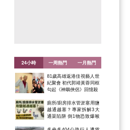
24小時
一周熱門
一月熱門
81歲高雄返港佳視藝人世
紀聚會 初代郭靖黃蓉同框
勾起《神鵰俠侶》回憶殺
廁所/廚房排水管淤塞用鹽
越通越塞？專家拆解3大
通渠陷阱 倒1物恐致爆喉
漏水
多倫多404公路行人遭貨