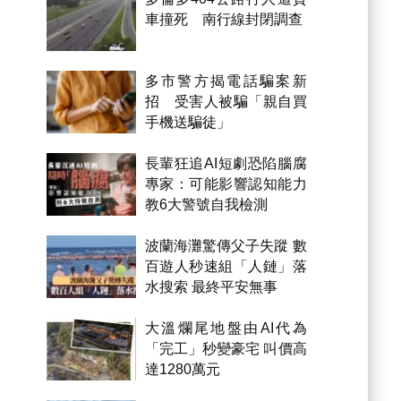
車撞死 南行線封閉調查
多市警方揭電話騙案新
招 受害人被騙「親自買
手機送騙徒」
長輩狂追AI短劇恐陷腦腐
專家：可能影響認知能力
教6大警號自我檢測
波蘭海灘驚傳父子失蹤 數
百遊人秒速組「人鏈」落
水搜索 最終平安無事
大溫爛尾地盤由AI代為
「完工」秒變豪宅 叫價高
達1280萬元