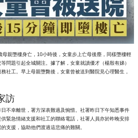
8歲母親墮樓身亡，10小時後，女童步上亡母後塵，同樣墮樓輕
況等問題引起全城關注。據了解，女童就讀優才（楊殷有娣）
服務社工。早上母親墮斃後，女童曾被送到醫院見心理醫生，
家訪
昨日不幸離世，署方深表難過及惋惜。社署昨日下午知悉事件
提供緊急情緒支援和社工的聯絡電話，社署人員亦於昨晚安排
需的支援，協助他們渡過這悲痛的難關。