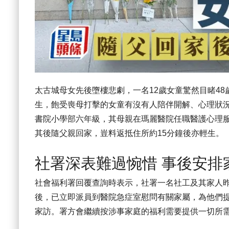
太古城母女先後墮樓悲劇，一名12歲女童驚然目睹4
生，飽受喪母打擊的女童有沒有人陪伴開解、心理狀
書院小學部六年級，其母親在瑪麗醫院任職醫護心理
其後隨父親回家，豈料返抵住所約15分鐘後亦輕生。
社署深表難過惋惜 事後安排
社會福利署回覆查詢時表示，社署一名社工及其家人
後，已立即派員到醫院急症室慰問有關家屬，為他們
家訪。署方會繼續按涉事家庭的福利需要提供一切所