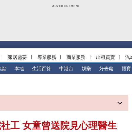
|
家居需要
|
專業服務
|
商業服務
|
出租買賣
|
汽
焦點
本地
生活百答
中港台
娛樂
好去處
體育
社工 女童曾送院見心理醫生