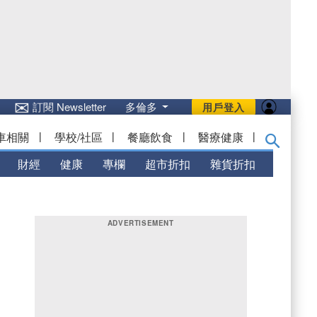
✉
訂閱 Newsletter
多倫多
用戶登入
車相關
|
學校/社區
|
餐廳飲食
|
醫療健康
|
財經
健康
專欄
超市折扣
雜貨折扣