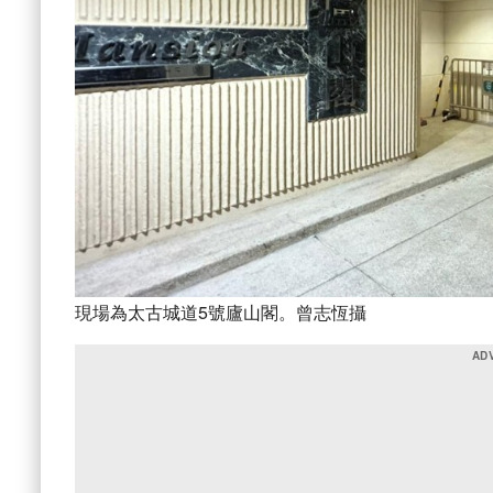
現場為太古城道5號廬山閣。曾志恆攝