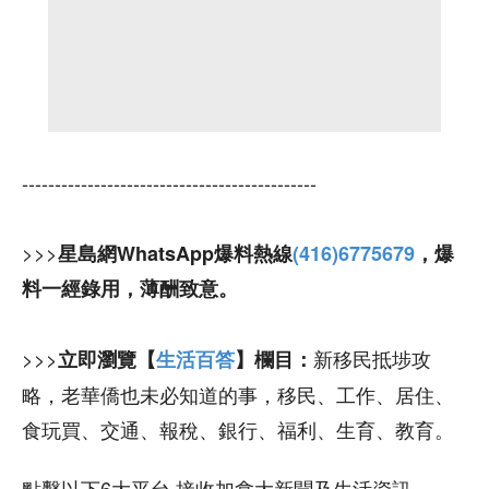
---------------------------------------------
>>>
星島網WhatsApp爆料熱線
(416)6775679
，爆
料一經錄用，薄酬致意。
>>>
新移民抵埗攻
立即瀏覽【
生活百答
】欄目：
略，老華僑也未必知道的事，移民、工作、居住、
食玩買、交通、報稅、銀行、福利、生育、教育。
點擊以下6大平台 接收加拿大新聞及生活資訊