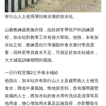
有行山人士使用薄扶林水塘的加水站。
山藝教練趙善施亦指，由於經常帶領戶外訓練課
程，加水站對教學工作有很大幫助。他指，未有加
水站之前，教練需自行準備額外食水應付學員需
要；現時若學員食水不足，可就近於加水站補水，
大大減低訓練期間的風險。
一日行程宜攜2公升食水補給
他指出，加水站亦有助行山人士及越野跑人士補充
食水，降低中暑風險。惟他留意到，曾有攜帶露營
裝備的人士，將加水站的食水用作洗頭及清潔等其
他用途，擔心增加用水量及設施負荷，亦影響衞生