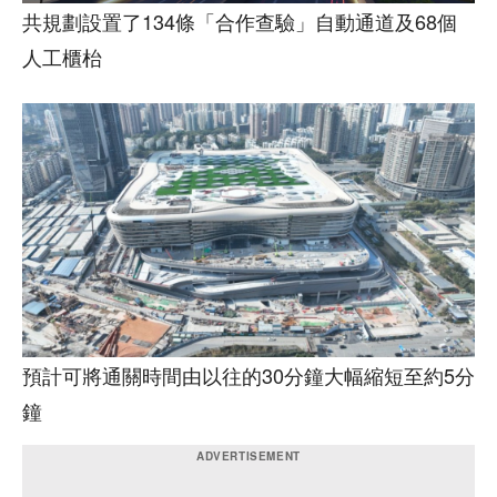
共規劃設置了134條「合作查驗」自動通道及68個
人工櫃枱
預計可將通關時間由以往的30分鐘大幅縮短至約5分
鐘