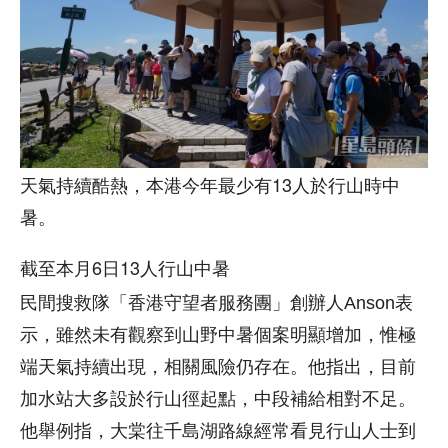
天氣持續酷熱，本港今年最少有13人於行山時中
暑。
截至本月6日13人行山中暑
民間搜救隊「香港守望者服務團」創辦人Anson表
示，雖然未有觀察到山野中暑個案明顯增加，惟極
端天氣持續出現，相關風險仍存在。他指出，目前
加水站大多設於行山徑起點，中段補給相對不足。
他舉例指，大棠往千島湖路線經常看見行山人士到