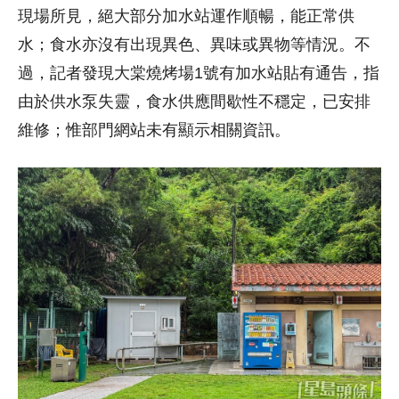
現場所見，絕大部分加水站運作順暢，能正常供
水；食水亦沒有出現異色、異味或異物等情況。不
過，記者發現大棠燒烤場1號有加水站貼有通告，指
由於供水泵失靈，食水供應間歇性不穩定，已安排
維修；惟部門網站未有顯示相關資訊。