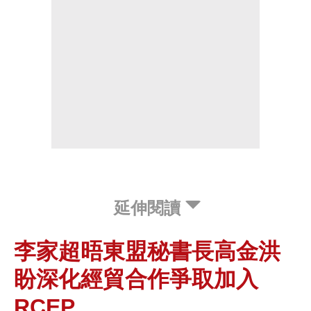
延伸閱讀
李家超晤東盟秘書長高金洪
盼深化經貿合作爭取加入
RCEP