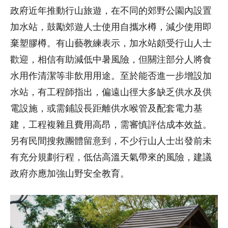
政府近年推動行山旅遊，在不同的郊野公園內設置
加水站，鼓勵郊遊人士使用自攜水樽，減少使用即
棄塑膠樽。有山藝教練表示，加水站頗受行山人士
歡迎，相信有助減低中暑風險，但關注部分人將食
水用作清潔等非飲用用途。至於能否進一步增設加
水站，有工程師指出，偏遠山徑大多缺乏供水及供
電設施，或需鋪設長距離供水喉管及配套電力基
建，工程複雜且費用高昂，需審慎評估成本效益。
另有民間搜救團體留意到，不少行山人士出發前未
有充分規劃行程，低估高溫天氣帶來的風險，建議
政府亦應加強山野安全教育。