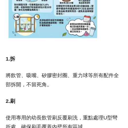
1.拆
將飲管、吸嘴、矽膠密封圈、重力球等所有配件全
部拆開，不留死角。
2.刷
使用專用的幼長飲管刷反覆刷洗，重點處理U型彎
折處，確保刷毛覆蓋內壁所有區域。