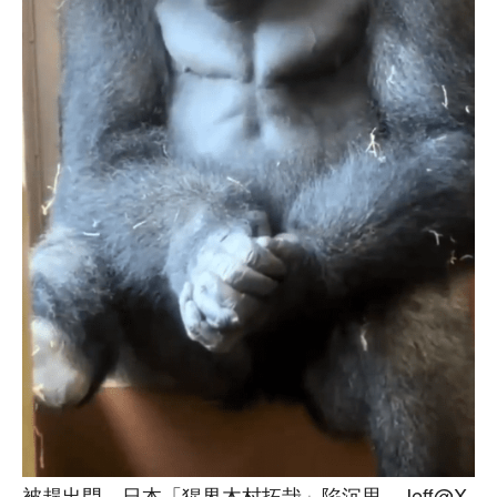
被趕出門，日本「猩界木村拓哉」陷沉思。Jeff@X