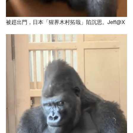
被趕出門，日本「猩界木村拓哉」陷沉思。Jeff@X