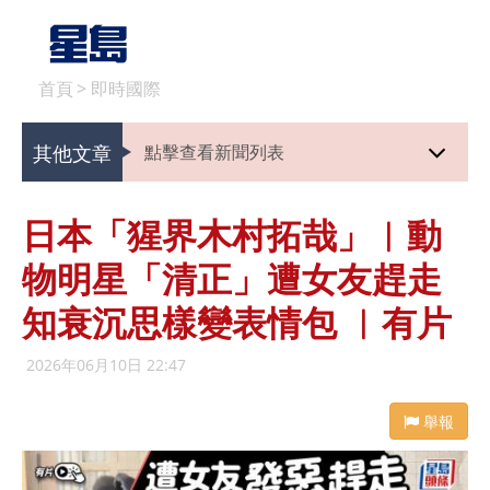
首頁
>
即時國際
其他文章
點擊查看新聞列表
日本「猩界木村拓哉」︱動
物明星「清正」遭女友趕走
知衰沉思樣變表情包 ︱有片
2026年06月10日 22:47
舉報