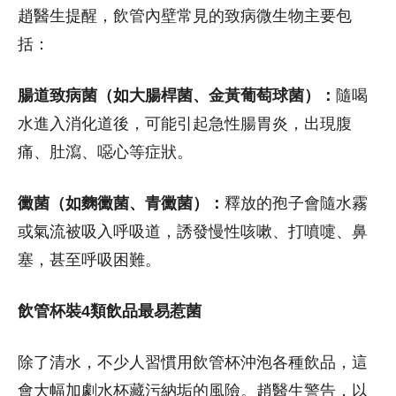
趙醫生提醒，飲管內壁常見的致病微生物主要包
括：
腸道致病菌（如大腸桿菌、金黃葡萄球菌）：
隨喝
水進入消化道後，可能引起急性腸胃炎，出現腹
痛、肚瀉、噁心等症狀。
黴菌（如麴黴菌、青黴菌）：
釋放的孢子會隨水霧
或氣流被吸入呼吸道，誘發慢性咳嗽、打噴嚏、鼻
塞，甚至呼吸困難。
飲管杯裝4類飲品最易惹菌
除了清水，不少人習慣用飲管杯沖泡各種飲品，這
會大幅加劇水杯藏污納垢的風險。趙醫生警告，以