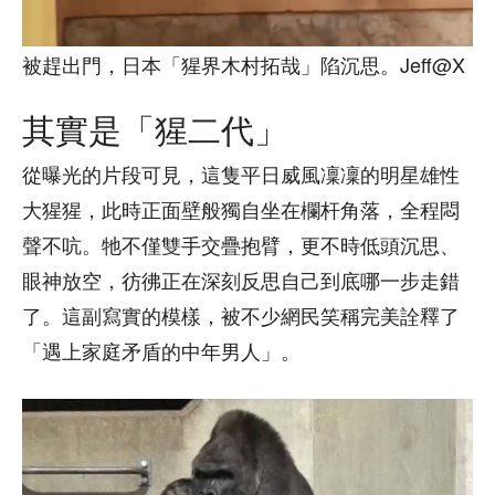
被趕出門，日本「猩界木村拓哉」陷沉思。Jeff@X
其實是「猩二代」
從曝光的片段可見，這隻平日威風凜凜的明星雄性
大猩猩，此時正面壁般獨自坐在欄杆角落，全程悶
聲不吭。牠不僅雙手交疊抱臂，更不時低頭沉思、
眼神放空，彷彿正在深刻反思自己到底哪一步走錯
了。這副寫實的模樣，被不少網民笑稱完美詮釋了
「遇上家庭矛盾的中年男人」。