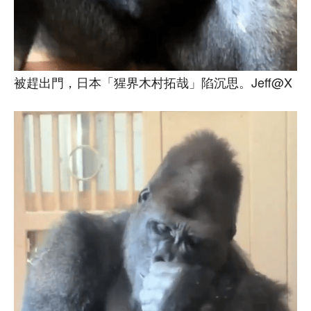
被趕出門，日本「猩界木村拓哉」陷沉思。Jeff@X