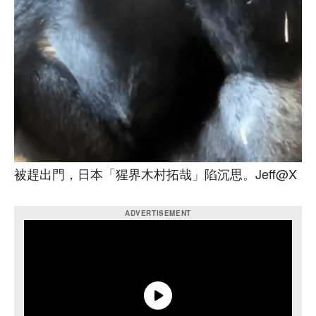
被趕出門，日本「猩界木村拓哉」陷沉思。Jeff@X