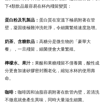
下4類飲品最容易在杯內殘留變質：
蛋白粉及乳製品：
蛋白質在室溫下極易附著在管
壁，凝固後極難沖洗乾淨，令細菌繁殖速度急增。
奶茶、含糖飲品：
高糖分是微生物的「豪華大
餐」，一旦殘留，細菌便會大量繁殖。
檸檬水、果汁：
果酸和果糖殘留不僅養菌，酸性成
分更會加速矽膠密封圈老化，縮短水杯的使用壽
命。
咖啡：
咖啡因和油脂容易附著在飲管內壁，若清洗
不徹底就會產生異味，同時大量滋生細菌。