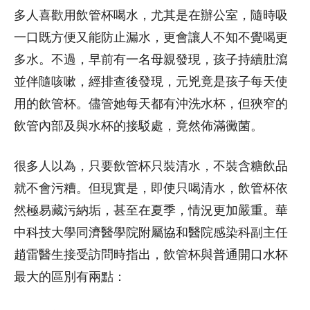
多人喜歡用飲管杯喝水，尤其是在辦公室，隨時吸
一口既方便又能防止漏水，更會讓人不知不覺喝更
多水。不過，早前有一名母親發現，孩子持續肚瀉
並伴隨咳嗽，經排查後發現，元兇竟是孩子每天使
用的飲管杯。儘管她每天都有沖洗水杯，但狹窄的
飲管內部及與水杯的接駁處，竟然佈滿黴菌。
很多人以為，只要飲管杯只裝清水，不裝含糖飲品
就不會污糟。但現實是，即使只喝清水，飲管杯依
然極易藏污納垢，甚至在夏季，情況更加嚴重。華
中科技大學同濟醫學院附屬協和醫院感染科副主任
趙雷醫生接受訪問時指出，飲管杯與普通開口水杯
最大的區別有兩點：