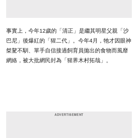
事實上，今年12歲的「清正」是繼其明星父親「沙
巴尼」後爆紅的「猩二代」。今年4月，牠才因眼神
桀驁不馴、單手自信接過飼育員拋出的食物而風靡
網絡，被大批網民封為「猩界木村拓哉」。