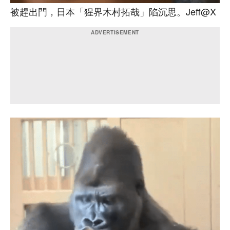
被趕出門，日本「猩界木村拓哉」陷沉思。Jeff@X