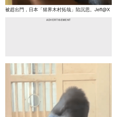
被趕出門，日本「猩界木村拓哉」陷沉思。Jeff@X