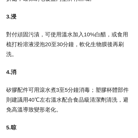
3.浸
對付頑固污漬，可使用溫水加入10%白醋，或食用
梳打粉溶液浸泡20至30分鐘，軟化生物膜後再刷
洗。
4.消
矽膠配件可用滾水煮3至5分鐘消毒；塑膠杯體部件
則建議用40℃左右溫水配合食品級清潔劑清洗，避
免高溫導致變形老化。
5.晾