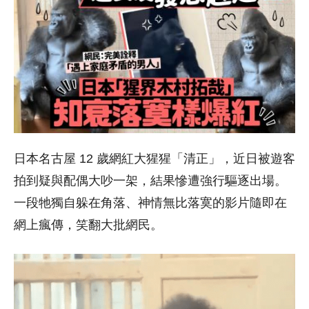
日本名古屋 12 歲網紅大猩猩「清正」，近日被遊客
拍到疑與配偶大吵一架，結果慘遭強行驅逐出場。
一段牠獨自躲在角落、神情無比落寞的影片隨即在
網上瘋傳，笑翻大批網民。