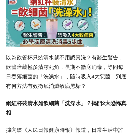
以為飲管杯只裝清水就不用認真洗？有醫生警告，
飲管暗藏極多清潔死角，長期不徹底消毒，等同每
日吞落細菌的「洗澡水」，隨時吸入4大惡菌。到底
有何方法有效徹底消滅致病黑垢？
網紅杯裝清水如飲細菌「洗澡水」？揭開2大恐怖真
相
據內媒《人民日報健康時報》報道，日常生活中許