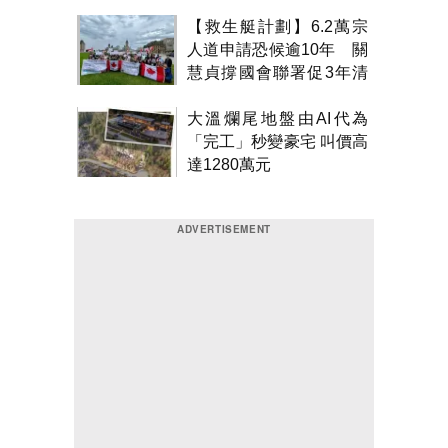
【救生艇計劃】6.2萬宗
人道申請恐候逾10年 關
慧貞撐國會聯署促3年清
積壓
大溫爛尾地盤由AI代為
「完工」秒變豪宅 叫價高
達1280萬元