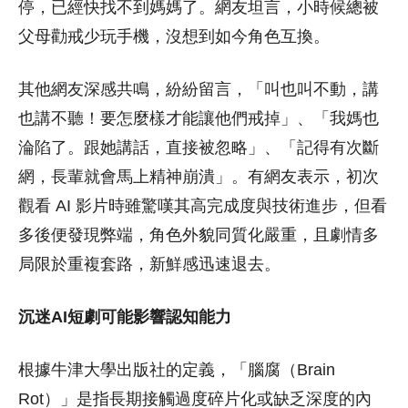
停，已經快找不到媽媽了。網友坦言，小時候總被
父母勸戒少玩手機，沒想到如今角色互換。
其他網友深感共鳴，紛紛留言，「叫也叫不動，講
也講不聽！要怎麼樣才能讓他們戒掉」、「我媽也
淪陷了。跟她講話，直接被忽略」、「記得有次斷
網，長輩就會馬上精神崩潰」。有網友表示，初次
觀看 AI 影片時雖驚嘆其高完成度與技術進步，但看
多後便發現弊端，角色外貌同質化嚴重，且劇情多
局限於重複套路，新鮮感迅速退去。
沉迷AI短劇可能影響認知能力
根據牛津大學出版社的定義，「腦腐（Brain
Rot）」是指長期接觸過度碎片化或缺乏深度的內