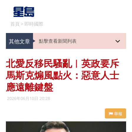
首頁
>
即時國際
其他文章
點擊查看新聞列表
北愛反移民騷亂︱英政要斥
馬斯克煽風點火：惡意人士
應遠離鍵盤
2026年06月10日 20:28
舉報