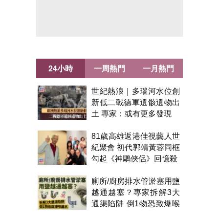
24小時
一周熱門
一月熱門
世紀熱浪｜多瑙河水位創
新低二戰德軍遺骸遺物出
土 專家：或有更多發現
81歲高雄返港佳視藝人世
紀聚會 初代郭靖黃蓉同框
勾起《神鵰俠侶》回憶殺
廁所/廚房排水管淤塞用鹽
越通越塞？專家拆解3大
通渠陷阱 倒1物恐致爆喉
漏水