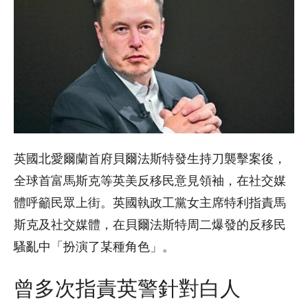
英國北愛爾蘭首府貝爾法斯特發生持刀襲擊案後，
全球首富馬斯克等英美反移民意見領袖，在社交媒
體呼籲民眾上街。英國執政工黨女主席特利指責馬
斯克及社交媒體，在貝爾法斯特周二爆發的反移民
騷亂中「扮演了某種角色」。
曾多次指責英警針對白人