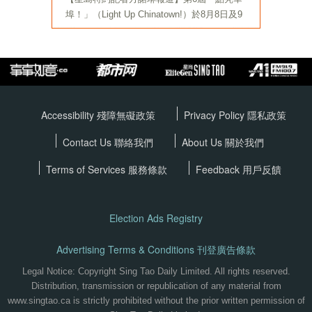
Accessibility 殘障無礙政策
Privacy Policy
隱私政策
Contact Us 聯絡我們
About Us 關於我們
Terms of Services
服務條款
Feedback 用戶反饋
Election Ads Registry
Advertising Terms & Conditions 刊登廣告條款
Legal Notice: Copyright Sing Tao Daily Limited. All rights reserved.
Distribution, transmission or republication of any material from
www.singtao.ca is strictly prohibited without the prior written permission of