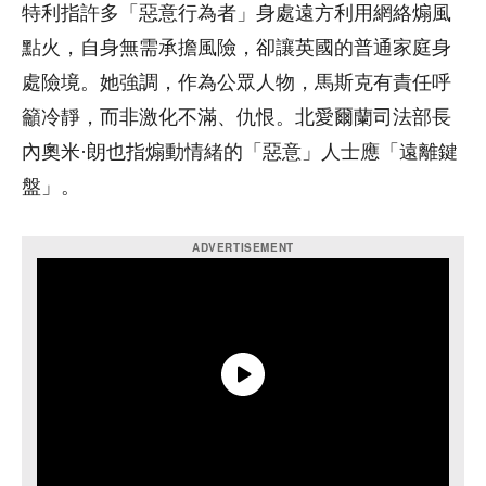
特利指許多「惡意行為者」身處遠方利用網絡煽風
點火，自身無需承擔風險，卻讓英國的普通家庭身
處險境。她強調，作為公眾人物，馬斯克有責任呼
籲冷靜，而非激化不滿、仇恨。北愛爾蘭司法部長
內奧米·朗也指煽動情緒的「惡意」人士應「遠離鍵
盤」。