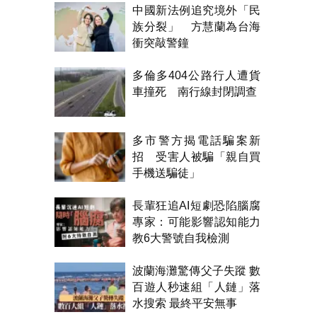
中國新法例追究境外「民
族分裂」 方慧蘭為台海
衝突敲警鐘
多倫多404公路行人遭貨
車撞死 南行線封閉調查
多市警方揭電話騙案新
招 受害人被騙「親自買
手機送騙徒」
長輩狂追AI短劇恐陷腦腐
專家：可能影響認知能力
教6大警號自我檢測
波蘭海灘驚傳父子失蹤 數
百遊人秒速組「人鏈」落
水搜索 最終平安無事