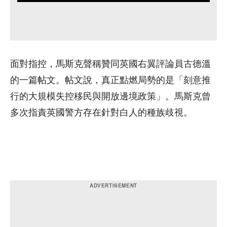
面對指控，馬斯克聲稱贊同英國右翼評論員古德溫
的一篇帖文。帖文說，真正點燃局勢的是「刻意推
行的大規模失控移民與開放邊境政策」。馬斯克曾
多次指責英國警方存在針對白人的種族歧視。