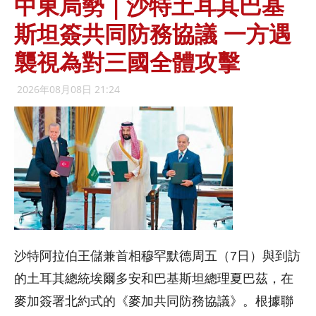
中東局勢｜沙特土耳其巴基
斯坦簽共同防務協議 一方遇
襲視為對三國全體攻擊
2026年08月08日 21:24
沙特阿拉伯王儲兼首相穆罕默德周五（7日）與到訪
的土耳其總統埃爾多安和巴基斯坦總理夏巴茲，在
麥加簽署北約式的《麥加共同防務協議》。根據聯