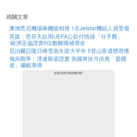
相關文章
澳洲悉尼機場兩機險相撞 1名Jetstar機組人員受傷
英媒：恩芬天奴用UEFA公款付情婦「分手費」
歐洲足協證實6位數離職補償金
尼泊爾亞隆日峰雪崩失蹤大半年 5登山客遺體尋獲
俄烏戰爭︱澤連斯基證實 美國將按月供應「愛國
者」攔截導彈