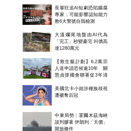
長輩狂追AI短劇恐陷腦腐
專家：可能影響認知能力
教6大警號自我檢測
大溫爛尾地盤由AI代為
「完工」秒變豪宅 叫價高
達1280萬元
【救生艇計劃】6.2萬宗
人道申請恐候逾10年 關
慧貞撐國會聯署促3年清
積壓
美國北卡小姐涉種族歧視
遭褫奪后冠
中東局勢︱霍爾木茲海峽
談判膠著 伊朗列「天價」
開放條件