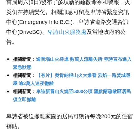
當局周六(8日)發布了多項新的疏散命令和警報，火
災仍在持續變化。相關訊息可留意卑詩省緊急資訊
中心(Emergency Info B.C.)、卑詩省道路交通資訊
中心(DriveBC)、
卑詩山火服務處
及當地政府的公
告。
相關新聞：
逾百場山火肆虐 數萬人流離失所 卑詩宣布進入
緊急狀態
相關新聞：
【有片】奧肯納根山火大爆發 烈焰一路焚城毀
屋 逾2萬人連夜撤離
相關新聞：
卑詩新冒山火燒至5000公頃 薩默蘭疏散區居民
須立即撤離
卑詩省被迫撤離家園的居民可獲得每晚200元的住宿
補貼。