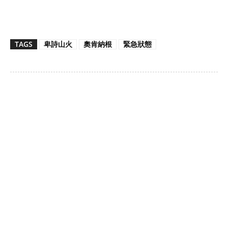
TAGS
卑詩山火
奧肯納根
緊急狀態