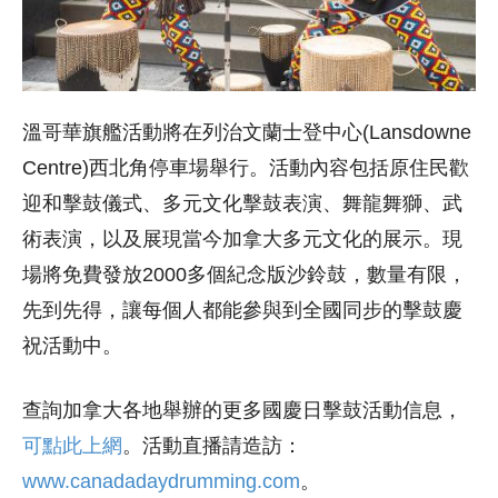
溫哥華旗艦活動將在列治文蘭士登中心(Lansdowne
Centre)西北角停車場舉行。活動內容包括原住民歡
迎和擊鼓儀式、多元文化擊鼓表演、舞龍舞獅、武
術表演，以及展現當今加拿大多元文化的展示。現
場將免費發放2000多個紀念版沙鈴鼓，數量有限，
先到先得，讓每個人都能參與到全國同步的擊鼓慶
祝活動中。
查詢加拿大各地舉辦的更多國慶日擊鼓活動信息，
可點此上網
。活動直播請造訪：
www.canadadaydrumming.com
。