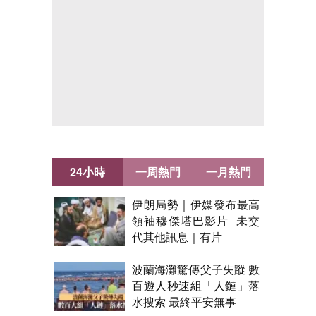
24小時
一周熱門
一月熱門
伊朗局勢｜伊媒發布最高
領袖穆傑塔巴影片 未交
代其他訊息｜有片
波蘭海灘驚傳父子失蹤 數
百遊人秒速組「人鏈」落
水搜索 最終平安無事