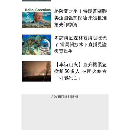
格陵蘭之爭︱特朗普關聯
美企圖強闖探油 未獲批准
搶先卸物資
卑詩海底森林被海膽吃光
了 當局開放水下直播見證
復育重生
【卑詩山火】直升機緊急
撤離50多人 被困火線者
「可能死亡」