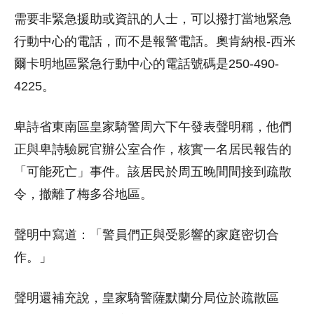
需要非緊急援助或資訊的人士，可以撥打當地緊急
行動中心的電話，而不是報警電話。奧肯納根-西米
爾卡明地區緊急行動中心的電話號碼是250-490-
4225。
卑詩省東南區皇家騎警周六下午發表聲明稱，他們
正與卑詩驗屍官辦公室合作，核實一名居民報告的
「可能死亡」事件。該居民於周五晚間間接到疏散
令，撤離了梅多谷地區。
聲明中寫道：「警員們正與受影響的家庭密切合
作。」
聲明還補充說，皇家騎警薩默蘭分局位於疏散區