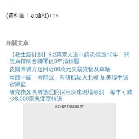
(資料圖：加通社)T15
相關文章
【救生艇計劃】6.2萬宗人道申請恐候逾10年 關
慧貞撐國會聯署促3年清積壓
皮爾區警方起回近80萬元失竊貨物及車輛
兩艘中國「雪龍號」科研船駛入北極 加美聯手隱
密跟監
研究指如長者護理院採用快速現場檢測 每年可減
少8,000宗急症室轉送