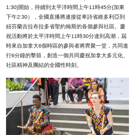
1:30)開始，持續到太平洋時間上午11時45分(加東
下午2:30），全國直播將連接從卑詩省維多利亞到
紐芬蘭吉拉布拉多省聖約翰斯的各個參與社區。慶
祝活動將於太平洋時間上午11時30分達到高潮，屆
時來自加拿大6個時區的參與者將齊聚一堂，共同進
行6分鐘的擊鼓，創造一個共同慶祝加拿大多元化、
社區精神及團結的全國性時刻。