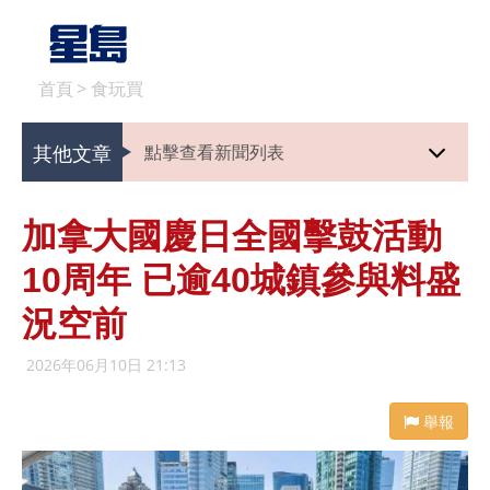
首頁
>
食玩買
其他文章
點擊查看新聞列表
加拿大國慶日全國擊鼓活動
10周年 已逾40城鎮參與料盛
況空前
2026年06月10日 21:13
舉報