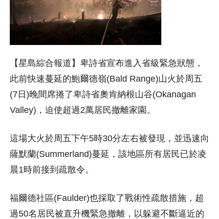
【星島綜合報道】卑詩省宣布進入省級緊急狀態，
此前快速蔓延的鮑爾德嶺(Bald Range)山火於周五
(7日)晚間席捲了卑詩省奧肯納根山谷(Okanagan
Valley)，迫使超過2萬居民撤離家園。
這場大火於周五下午5時30分左右被發現，並迅速向
薩默蘭(Summerland)蔓延，該地區所有居民已於凌
晨1時前接到疏散令。
福爾德社區(Faulder)也採取了戰術性疏散措施，超
過50名居民被直升機緊急撤離，以躲避不斷逼近的