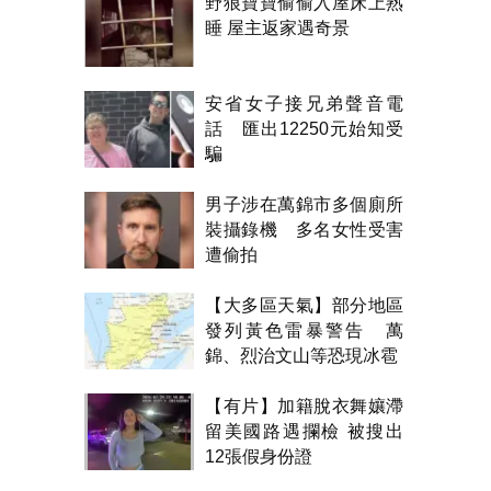
野狼寶寶偷偷入屋床上熟
睡 屋主返家遇奇景
安省女子接兄弟聲音電
話 匯出12250元始知受
騙
男子涉在萬錦市多個廁所
裝攝錄機 多名女性受害
遭偷拍
【大多區天氣】部分地區
發列黃色雷暴警告 萬
錦、烈治文山等恐現冰雹
【有片】加籍脫衣舞孃滯
留美國路遇攔檢 被搜出
12張假身份證