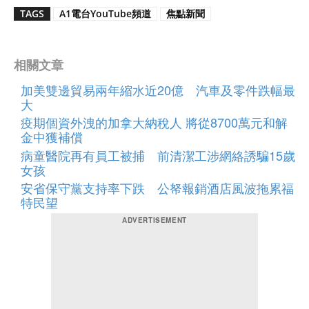
TAGS
A1電台YouTube頻道
焦點新聞
相關文章
加美雙邊貿易兩年縮水近20億 汽車及零件跌幅最
大
疫期個資外洩的加拿大納稅人 將從8700萬元和解
金中獲補償
病童醫院再有員工被捕 前清潔工涉網絡誘騙15歲
女孩
安省保守黨支持率下跌 公帑報銷酒店風波拖累福
特民望