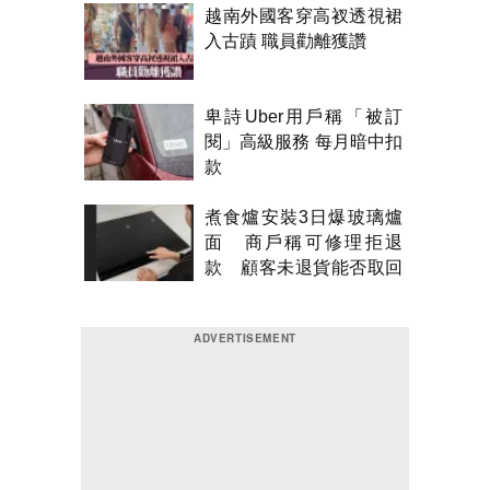
越南外國客穿高衩透視裙
入古蹟 職員勸離獲讚
卑詩Uber用戶稱「被訂
閱」高級服務 每月暗中扣
款
煮食爐安裝3日爆玻璃爐
面 商戶稱可修理拒退
款 顧客未退貨能否取回
金錢？