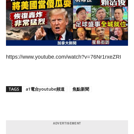
https://www.youtube.com/watch?v=76Nr1rxeZRI
TAGS
a1電台youtube頻道
焦點新聞