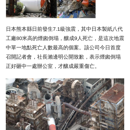
日本熊本縣日前發生7.1級強震，其中日本製紙八代
工廠80米高的煙囪倒塌，釀成9人死亡，是這次地震
中單一地點死亡人數最高的個案。該公司今日首度
召開記者會，社長瀨邊明公開致歉，表示煙囪倒塌
正好砸中一處辦公室，才釀成嚴重傷亡。