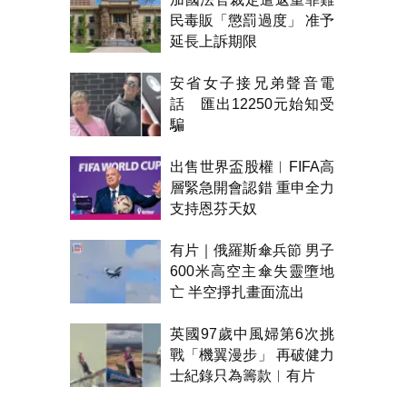
民毒販「懲罰過度」 准予
延長上訴期限
安省女子接兄弟聲音電
話 匯出12250元始知受
騙
出售世界盃股權︱FIFA高
層緊急開會認錯 重申全力
支持恩芬天奴
有片｜俄羅斯傘兵節 男子
600米高空主傘失靈墮地
亡 半空掙扎畫面流出
英國97歲中風婦第6次挑
戰「機翼漫步」 再破健力
士紀錄只為籌款︱有片