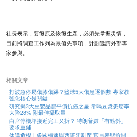
社長表示，要復原及恢復生產，必須先掌握災情，
目前將調查工作列為最優先事項，計劃邀請外部專
家參與。
相關文章
打波急停易傷膝傷踝？籃球5大傷患逐個數 專家教
強化核心是關鍵
研究揭3大豆製品屬平價抗癌之星 常喝豆漿患癌率
大降28% 附最佳攝取量
白宮停機坪接近完工又拆？ 特朗普嫌「有點斜」
要求重鋪
休達危機︱多國極速與西班牙割席 官員表態掀開