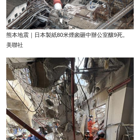
熊本地震｜日本製紙80米煙囪砸中辦公室釀9死。
美聯社