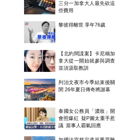
三分一加拿大人最先砍這
些費用
黎彼得離世 享年76歲
【北約間諜案】卡尼稱加
拿大從一開始就參與調查
並須汲取教訓
列治文夜市今季結束後關
閉 26年夏日傳奇將謝幕
泰國女公務員「濃妝」開
會照爆紅 疑P圖太重手惹
議 當事人霸氣回應
加國法官裁定遣返重罪難