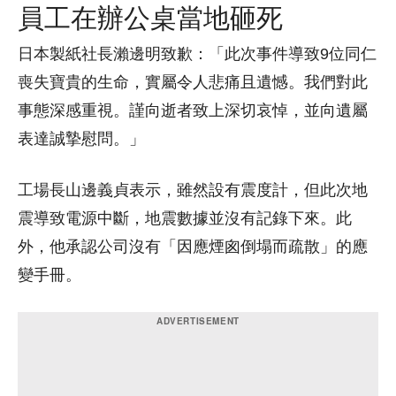
員工在辦公桌當地砸死
日本製紙社長瀨邊明致歉：「此次事件導致9位同仁
喪失寶貴的生命，實屬令人悲痛且遺憾。我們對此
事態深感重視。謹向逝者致上深切哀悼，並向遺屬
表達誠摯慰問。」
工場長山邊義貞表示，雖然設有震度計，但此次地
震導致電源中斷，地震數據並沒有記錄下來。此
外，他承認公司沒有「因應煙囪倒塌而疏散」的應
變手冊。