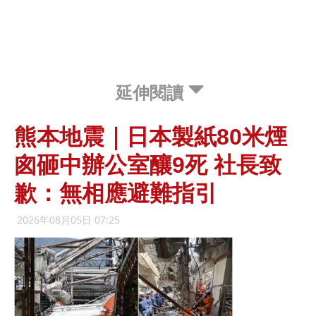
延伸閱讀
熊本地震｜日本製紙80米煙
囪砸中辦公室釀9死 社長致
歉：無相應避難指引
2026年08月05日 07:25