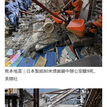
熊本地震｜日本製紙80米煙囪砸中辦公室釀9死。
美聯社