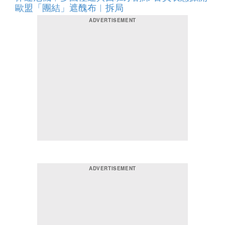
歐盟「團結」遮醜布︱拆局