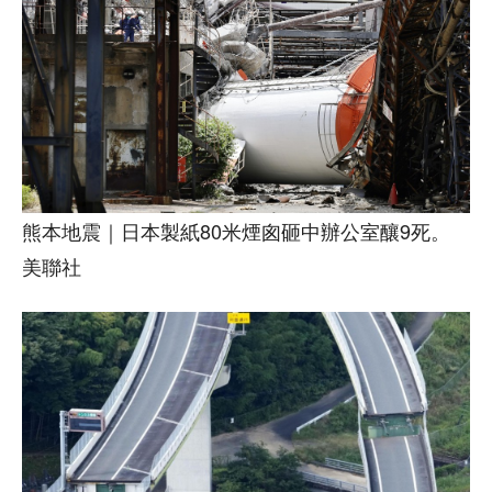
熊本地震｜日本製紙80米煙囪砸中辦公室釀9死。
美聯社