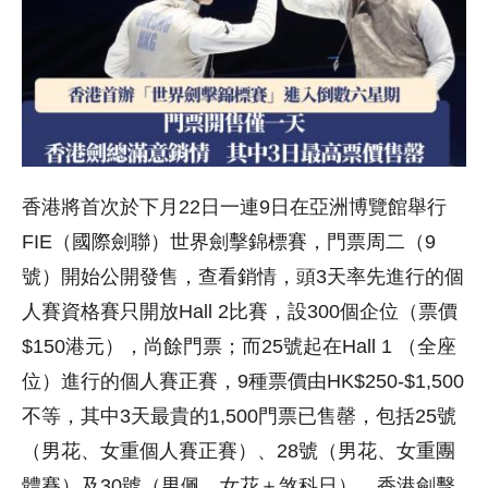
香港將首次於下月22日一連9日在亞洲博覽館舉行
FIE（國際劍聯）世界劍擊錦標賽，門票周二（9
號）開始公開發售，查看銷情，頭3天率先進行的個
人賽資格賽只開放Hall 2比賽，設300個企位（票價
$150港元），尚餘門票；而25號起在Hall 1 （全座
位）進行的個人賽正賽，9種票價由HK$250-$1,500
不等，其中3天最貴的1,500門票已售罄，包括25號
（男花、女重個人賽正賽）、28號（男花、女重團
體賽）及30號（男佩、女花＋煞科日）。香港劍擊