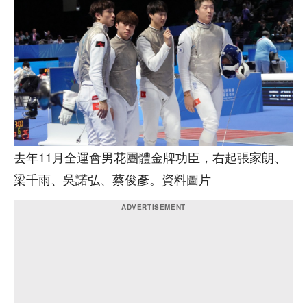
去年11月全運會男花團體金牌功臣，右起張家朗、
梁千雨、吳諾弘、蔡俊彥。資料圖片