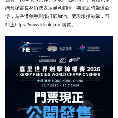
總會秘書長林衍聰表示滿意銷情，期望屆時坐爆亞
博，為香港劍手現場打氣加油。要現場撐港隊，可
即上https://www.klook.com購買。