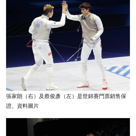
張家朗（右）及蔡俊彥（左）是世錦賽門票銷售保
證。資料圖片