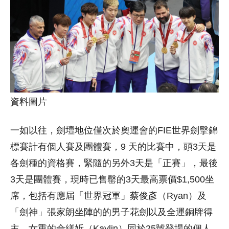
資料圖片
一如以往，劍壇地位僅次於奧運會的FIE世界劍擊錦
標賽計有個人賽及團體賽，9 天的比賽中，頭3天是
各劍種的資格賽，緊隨的另外3天是「正賽」，最後
3天是團體賽，現時已售罄的3天最高票價$1,500坐
席，包括有應屆「世界冠軍」蔡俊彥（Ryan）及
「劍神」張家朗坐陣的的男子花劍以及全運銅牌得
主、女重的佘繕妡（Kaylin）同於25號登場的個人