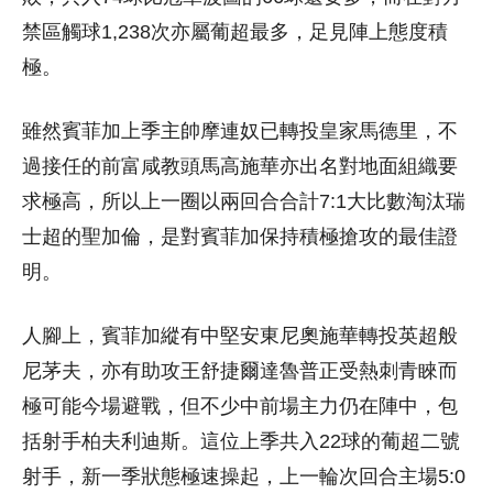
禁區觸球1,238次亦屬葡超最多，足見陣上態度積
極。
雖然賓菲加上季主帥摩連奴已轉投皇家馬德里，不
過接任的前富咸教頭馬高施華亦出名對地面組織要
求極高，所以上一圈以兩回合合計7:1大比數淘汰瑞
士超的聖加倫，是對賓菲加保持積極搶攻的最佳證
明。
人腳上，賓菲加縱有中堅安東尼奧施華轉投英超般
尼茅夫，亦有助攻王舒捷爾達魯普正受熱刺青睞而
極可能今場避戰，但不少中前場主力仍在陣中，包
括射手柏夫利迪斯。這位上季共入22球的葡超二號
射手，新一季狀態極速操起，上一輪次回合主場5:0