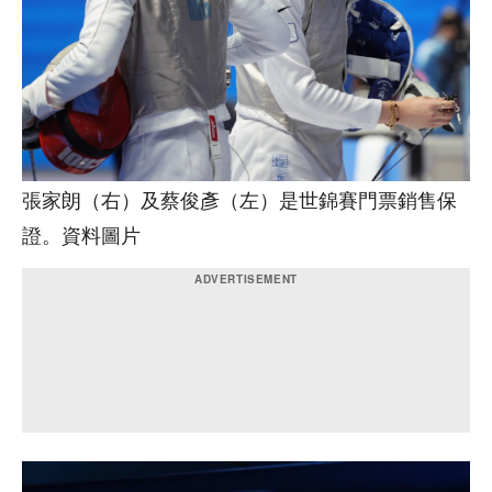
張家朗（右）及蔡俊彥（左）是世錦賽門票銷售保
證。資料圖片