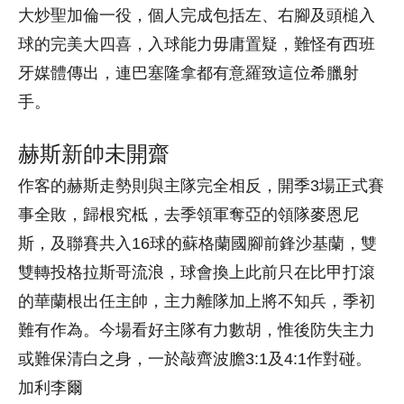
大炒聖加倫一役，個人完成包括左、右腳及頭槌入
球的完美大四喜，入球能力毋庸置疑，難怪有西班
牙媒體傳出，連巴塞隆拿都有意羅致這位希臘射
手。
赫斯新帥未開齋
作客的赫斯走勢則與主隊完全相反，開季3場正式賽
事全敗，歸根究柢，去季領軍奪亞的領隊麥恩尼
斯，及聯賽共入16球的蘇格蘭國腳前鋒沙基蘭，雙
雙轉投格拉斯哥流浪，球會換上此前只在比甲打滾
的華蘭根出任主帥，主力離隊加上將不知兵，季初
難有作為。今場看好主隊有力數胡，惟後防失主力
或難保清白之身，一於敲齊波膽3:1及4:1作對碰。
加利李爾