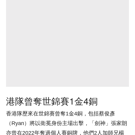
港隊曾奪世錦賽1金4銅
香港隊歷來在世錦賽曾奪1金4銅，包括蔡俊彥
（Ryan）將以衛冕身份主場出擊，「劍神」張家朗
亦曾在2022年奪過個人賽銅牌，他們2人加師兄楊