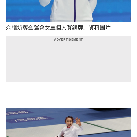
佘繕妡奪全運會女重個人賽銅牌。資料圖片