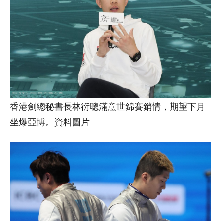
香港劍總秘書長林衍聰滿意世錦賽銷情，期望下月
坐爆亞博。資料圖片