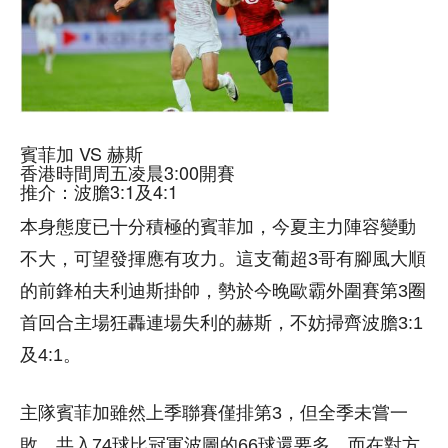
賓菲加 VS 赫斯
香港時間周五凌晨3:00開賽
推介：波膽3:1及4:1
本身態度已十分積極的賓菲加，今夏主力陣容變動
不大，可望發揮應有攻力。這支葡超3哥有腳風大順
的前鋒柏夫利迪斯掛帥，勢於今晚歐霸外圍賽第3圈
首回合主場狂轟連場失利的赫斯，不妨掃齊波膽3:1
及4:1。
主隊賓菲加雖然上季聯賽僅排第3，但全季未嘗一
敗，共入74球比冠軍波圖的66球還要多，而在對方