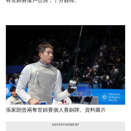
有世錦賽落戶亞洲，十分難得。
張家朗曾兩奪世錦賽個人賽銅牌。資料圖片