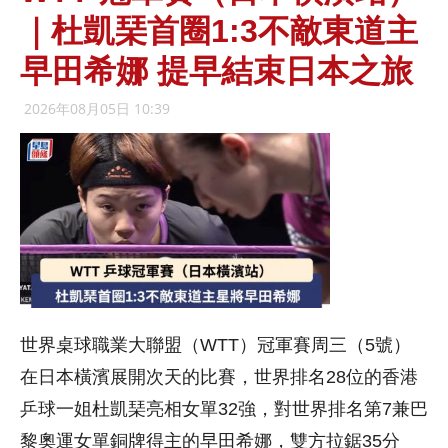
｜杜凱琹首圈1:3不敵東道主
早田希娜 提早結束日本之旅
2026年08月05日 10:39
世界桌球職業大聯盟（WTT）冠軍賽周三（5號）
在日本橫濱展開次天的比賽，世界排名28位的香港
乒球一姐杜凱琹亮相女單32強，對世界排名第7兼巴
黎奧運女單銅牌得主的早田希娜，雙方拉鋸35分