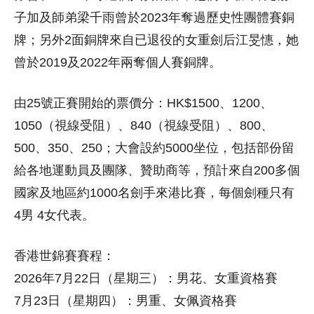
子加及師弟梁千雨曾於2023年奪過歷史性團體賽銅
牌；另外2面銅牌來自已退役的女重劍后江旻憓，她
曾於2019及2022年兩奪個人賽銅牌。
由25號正賽開始的票價分：HK$1500、1200、
1050（視線受阻）、840（視線受阻）、800、
500、350、250；大會設約5000坐位，包括部份留
給各地運動員及團隊、贊助商等，預計來自200多個
國家及地區約1000名劍手來港比賽，每個劍種只有
4男 4女代表。
香港世錦賽賽程：
2026年7月22日（星期三）：男花、女重資格賽
7月23日（星期四）：男重、女佩資格賽