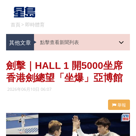
首頁
>
即時體育
其他文章
點擊查看新聞列表
劍擊｜HALL 1 開5000坐席
香港劍總望「坐爆」亞博館
2026年06月10日 06:07
舉報