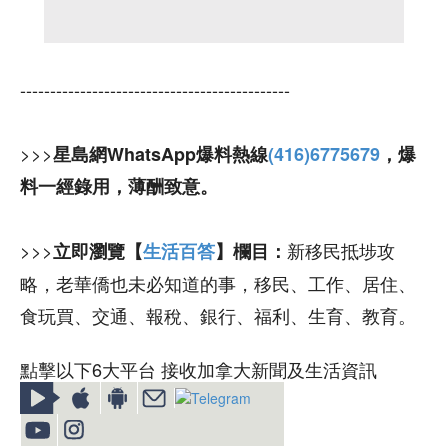
---------------------------------------------
>>>
星島網WhatsApp爆料熱線
(416)6775679
，爆
料一經錄用，薄酬致意。
>>>
新移民抵埗攻
立即瀏覽【
生活百答
】欄目：
略，老華僑也未必知道的事，移民、工作、居住、
食玩買、交通、報稅、銀行、福利、生育、教育。
點擊以下6大平台 接收加拿大新聞及生活資訊