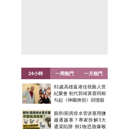
24小時
一周熱門
一月熱門
81歲高雄返港佳視藝人世
紀聚會 初代郭靖黃蓉同框
勾起《神鵰俠侶》回憶殺
廁所/廚房排水管淤塞用鹽
越通越塞？專家拆解3大
通渠陷阱 倒1物恐致爆喉