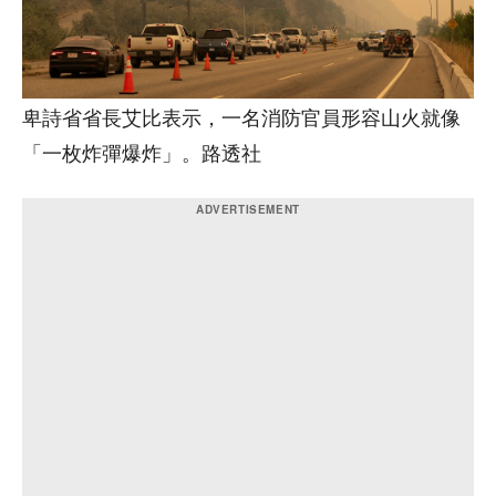
卑詩省省長艾比表示，一名消防官員形容山火就像
「一枚炸彈爆炸」。路透社