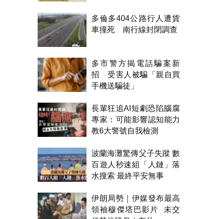
漏水
多倫多404公路行人遭貨
車撞死 南行線封閉調查
多市警方揭電話騙案新
招 受害人被騙「親自買
手機送騙徒」
長輩狂追AI短劇恐陷腦腐
專家：可能影響認知能力
教6大警號自我檢測
波蘭海灘驚傳父子失蹤 數
百遊人秒速組「人鏈」落
水搜索 最終平安無事
伊朗局勢｜伊媒發布最高
領袖穆傑塔巴影片 未交