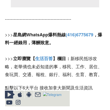
---------------------------------------------
>>>
星島網WhatsApp爆料熱線
(416)6775679
，爆
料一經錄用，薄酬致意。
>>>
新移民抵埗攻
立即瀏覽【
生活百答
】欄目：
略，老華僑也未必知道的事，移民、工作、居住、
食玩買、交通、報稅、銀行、福利、生育、教育。
點擊以下6大平台 接收加拿大新聞及生活資訊