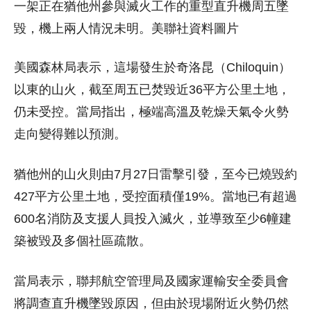
一架正在猶他州參與滅火工作的重型直升機周五墜
毀，機上兩人情況未明。美聯社資料圖片
美國森林局表示，這場發生於奇洛昆（Chiloquin）
以東的山火，截至周五已焚毀近36平方公里土地，
仍未受控。當局指出，極端高溫及乾燥天氣令火勢
走向變得難以預測。
猶他州的山火則由7月27日雷擊引發，至今已燒毀約
427平方公里土地，受控面積僅19%。當地已有超過
600名消防及支援人員投入滅火，並導致至少6幢建
築被毀及多個社區疏散。
當局表示，聯邦航空管理局及國家運輸安全委員會
將調查直升機墜毀原因，但由於現場附近火勢仍然