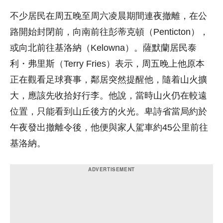
不少居民在周五晚至周六凌晨期間連夜撤離，在公
路開始封閉前，向南前往彭蒂克頓（Penticton），
或向北前往基洛納（Kelowna）。薩默蘭居民泰
利・弗里斯（Terry Fries）表示，周五晚上他原本
正在觀看足球賽事，鄰居突然提醒他，隨着山火擴
大，應該先收拾好行李。他說，當時山火仍在較遠
位置，只能看到山丘後方的火光。卑詩省當局約於
午夜發出撤離令後，他便與家人駕車約45公里前往
基洛納。