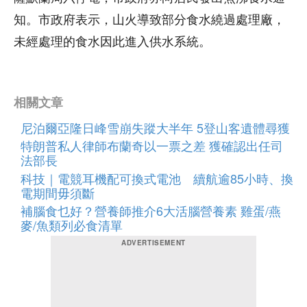
知。市政府表示，山火導致部分食水繞過處理廠，
未經處理的食水因此進入供水系統。
相關文章
尼泊爾亞隆日峰雪崩失蹤大半年 5登山客遺體尋獲
特朗普私人律師布蘭奇以一票之差 獲確認出任司
法部長
科技｜電競耳機配可換式電池 續航逾85小時、換
電期間毋須斷
補腦食乜好？營養師推介6大活腦營養素 雞蛋/燕
麥/魚類列必食清單