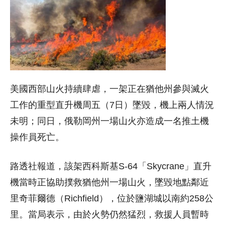
美國西部山火持續肆虐，一架正在猶他州參與滅火
工作的重型直升機周五（7日）墜毀，機上兩人情況
未明；同日，俄勒岡州一場山火亦造成一名推土機
操作員死亡。
路透社報道，該架西科斯基S-64「Skycrane」直升
機當時正協助撲救猶他州一場山火，墜毀地點鄰近
里奇菲爾德（Richfield），位於鹽湖城以南約258公
里。當局表示，由於火勢仍然猛烈，救援人員暫時