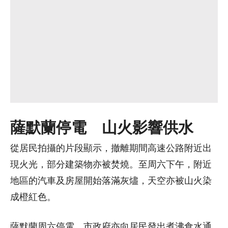
薩默蘭停電 山火影響供水
從居民拍攝的片段顯示，撤離期間高速公路附近出
現火光，部分建築物亦被焚燒。至周六下午，附近
地區的汽車及房屋開始落滿灰燼，天空亦被山火染
成橙紅色。
薩默蘭周六停電，市政府亦向居民發出煮沸食水通