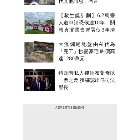
代其他訊息｜有片
【救生艇計劃】6.2萬宗
人道申請恐候逾10年 關
慧貞撐國會聯署促3年清
積壓
大溫爛尾地盤由AI代為
「完工」秒變豪宅 叫價高
達1280萬元
特朗普私人律師布蘭奇以
一票之差 獲確認出任司法
部長