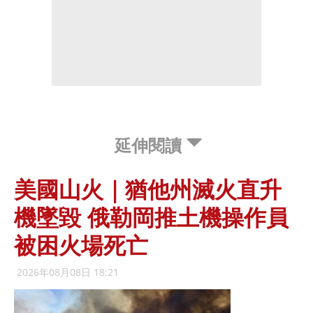
延伸閱讀
美國山火｜猶他州滅火直升
機墜毀 俄勒岡推土機操作員
被困火場死亡
2026年08月08日 18:21