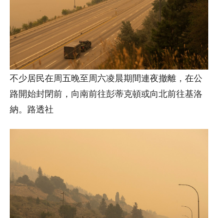
不少居民在周五晚至周六凌晨期間連夜撤離，在公
路開始封閉前，向南前往彭蒂克頓或向北前往基洛
納。路透社