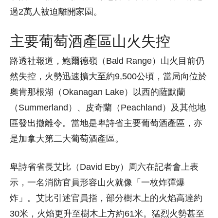
過2萬人被迫離開家園。
主要葡萄酒產區山火失控
路透社報道，鮑爾德嶺（Bald Range）山火目前仍
然失控，火勢迅速擴大至約9,500公頃，當局向位於
奧肯那根湖（Okanagan Lake）以西的薩默蘭
（Summerland）、皮奇蘭（Peachland）及其他地
區發出撤離令。當地是卑詩省主要葡萄酒產區，亦
是加拿大第二大葡萄酒產區。
卑詩省省長艾比（David Eby）周六在記者會上表
示，一名消防官員形容山火就像「一枚炸彈爆
炸」。艾比引述官員指，部分樹木上的火焰高達約
30米，火焰更升至樹木上方約61米。猛烈火勢甚至