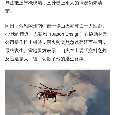
無法抵達墜機現場，直升機上兩人的情況仍未清
楚。
同日，俄勒岡州南中部一場山火亦奪去一人性命。
47歲的積遜・恩賽恩（Jason Ensign）在協助林業
公司操作推土機時，因火勢突然急速蔓延而被困，
最終喪生。當地警方表示，山火在出現「意料之外
及迅速擴大」後，切斷了他的逃生路線。