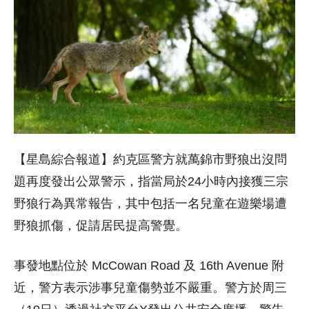
【星島綜合報道】約克區警方就萬錦市野狼出沒問
題再度發出公眾警示，指當局於24小時內接獲三宗
野狼行為異常報告，其中包括一名兒童在遊樂場遭
野狼抓傷，促請居民提高警覺。
事發地點位於 McCowan Road 及 16th Avenue 附
近，警方表示涉事兒童傷勢並不嚴重。警方於周三