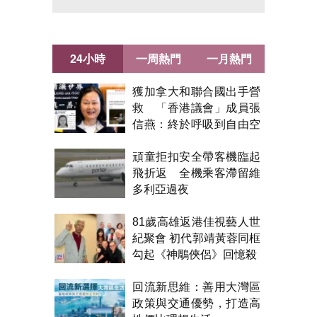
24小時
一周熱門
一月熱門
獲加拿大和聯合國出手營
救 「香港議會」成員張
信燕：終於呼吸到自由空
氣！
頑童拒扣安全帶客機臨起
飛折返 全機乘客滯留維
多利亞過夜
81歲高雄返港佳視藝人世
紀聚會 初代郭靖黃蓉同框
勾起《神鵰俠侶》回憶殺
回流新思維：善用大灣區
政策與交通優勢，打造高