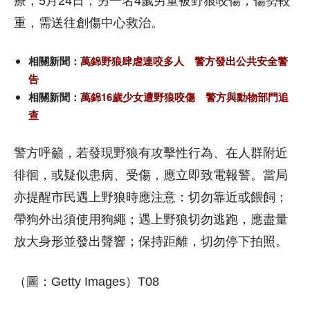
療；5月24日，另一名4歲男童被野狼咬傷，傷勢較
重，需送往創傷中心救治。
相關新聞：
萬錦野狼肆虐連咬多人 警方發出公共安全警
告
相關新聞：
萬錦16歲少女遭野狼咬傷 警方與動物部門追
查
警方呼籲，若發現野狼有攻擊性行為、在人群附近
徘徊，或疑似患病、受傷，應立即致電報警。當局
亦提醒市民遇上野狼時應注意：切勿靠近或餵飼；
帶狗外出須使用狗繩；遇上野狼切勿逃跑，應盡量
放大身形並發出聲響；保持距離，切勿停下拍照。
（圖：Getty Images）T08