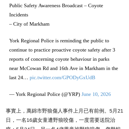
Public Safety Awareness Broadcast – Coyote
Incidents
– City of Markham
York Regional Police is reminding the public to
continue to practice proactive coyote safety after 3
reports of concerning coyote behaviour in parks
near McCowan Rd and 16th Ave in Markham in the
last 24…
pic.twitter.com/GPODyGxUdB
— York Regional Police (@YRP)
June 10, 2026
事實上，萬錦市野狼傷人事件上月已有前例。5月21
日，一名16歲女童遭野狼咬傷，一度需要送院治