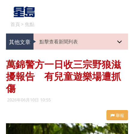
首頁
>
焦點
其他文章
點擊查看新聞列表
萬錦警方一日收三宗野狼滋
擾報告 有兒童遊樂場遭抓
傷
2026年06月10日 10:55
舉報