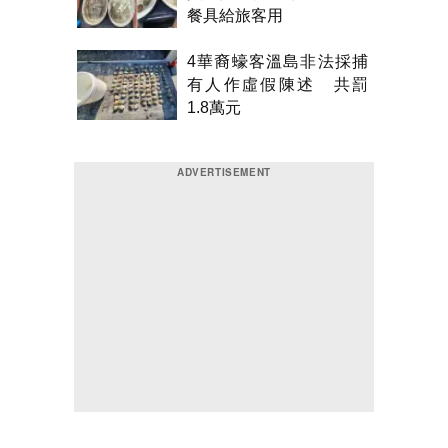
餐具給旅客用
4華裔蠔客溫島非法採捕
有人作虛假陳述 共罰
1.8萬元