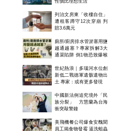
性價比理想生活
列治文房東「收樓自住」
遭租客蹲守12次穿崩 判
賠3.6萬元
廁所/廚房排水管淤塞用鹽
越通越塞？專家拆解3大
通渠陷阱 倒1物恐致爆喉
漏水
世紀熱浪｜多瑙河水位創
新低二戰德軍遺骸遺物出
土 專家：或有更多發現
中國新法例追究境外「民
族分裂」 方慧蘭為台海
衝突敲警鐘
美飛機餐公司爆食安醜聞
員工揭食物發霉 逼洗蛆蟲