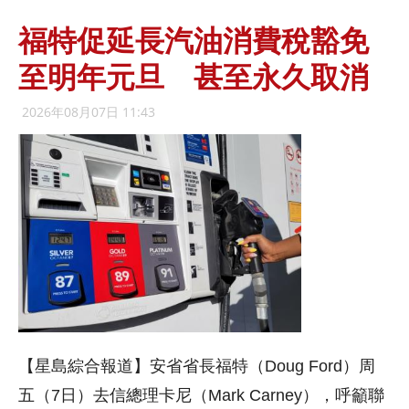
福特促延長汽油消費稅豁免
至明年元旦 甚至永久取消
2026年08月07日 11:43
【星島綜合報道】安省省長福特（Doug Ford）周
五（7日）去信總理卡尼（Mark Carney），呼籲聯