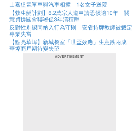
士嘉堡電單車與汽車相撞 1名女子送院
【救生艇計劃】6.2萬宗人道申請恐候逾10年 關
慧貞撐國會聯署促3年清積壓
反對性別認同納入行為守則 安省持牌教師被裁定
專業失當
【點亮華埠】新城餐室「世盃效應」生意跌兩成
華埠商戶期待變失望