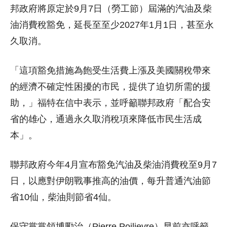
邦政府將原定於9月7日（勞工節）屆滿的汽油及柴
油消費稅豁免，延長至至少2027年1月1日，甚至永
久取消。
「這項豁免措施為飽受生活費上漲及美國關稅帶來
的經濟不確定性困擾的市民，提供了迫切所需的援
助，」福特在信中表示，並呼籲聯邦政府「配合安
省的雄心，通過永久取消稅項來降低市民生活成
本」。
聯邦政府今年4月宣布豁免汽油及柴油消費稅至9月7
日，以應對伊朗戰事推高的油價，每升普通汽油節
省10仙，柴油則節省4仙。
保守黨黨領博勵治（Pierre Poilievre）早前亦呼籲