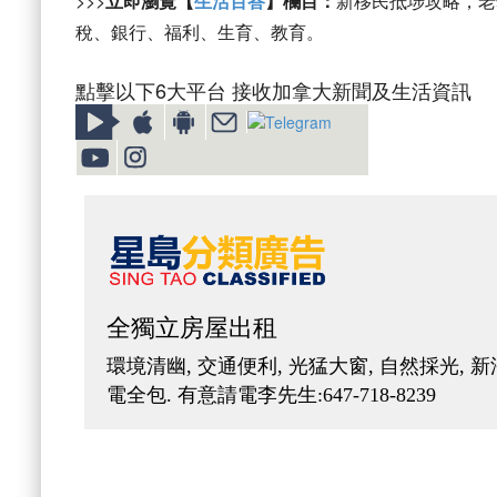
>>>
立即瀏覽【
生活百答
】欄目：
新移民抵埗攻略，老
稅、銀行、福利、生育、教育。
點擊以下6大平台 接收加拿大新聞及生活資訊