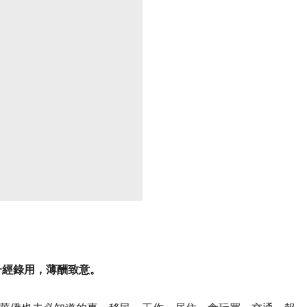
一經錄用，薄酬致意。