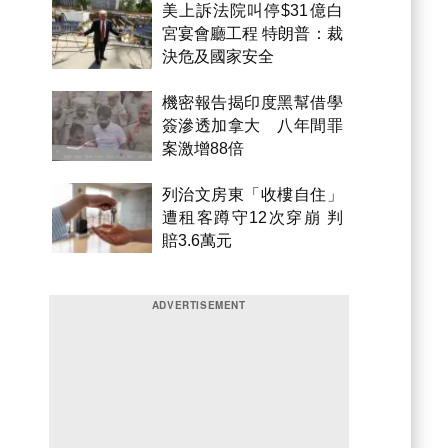
美上訴法院叫停$31億白
宮宴會廳工程 特朗普：裁
決危及國家安全
機密報告揭印度黑幫借學
簽滲透加拿大 八年間罪
案激增88倍
列治文房東「收樓自住」
遭租客蹲守12次穿崩 判
賠3.6萬元