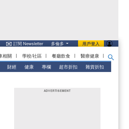
✉
訂閱 Newsletter
多倫多
用戶登入
車相關
|
學校/社區
|
餐廳飲食
|
醫療健康
|
財經
健康
專欄
超市折扣
雜貨折扣