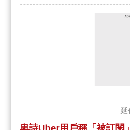
延
卑詩Uber用戶稱「被訂閱