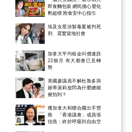
即食麵包裝 網民擔心塑化
劑超標 附食安中心指引
埃及女星涉製毒案被判死
刑 震驚當地社會
加拿大平均租金叫價連跌
22個月 有大都會已見轉
勢
美國參議員不解杜魯多與
姬蒂派莉放閃為什麼總能
被拍到？
獲加拿大和聯合國出手營
救 「香港議會」成員張
信燕：終於呼吸到自由空
氣！