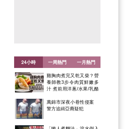
24小時
一周熱門
一月熱門
雞胸肉煮完又乾又柴？營
養師教3步令肉質鮮嫩多
汁 煮前用洋蔥/水果/乳酪
醃製都得？
萬錦市深夜小巷性侵案
警方追緝亞裔疑犯
「懶人煮麵法」滾水倒入