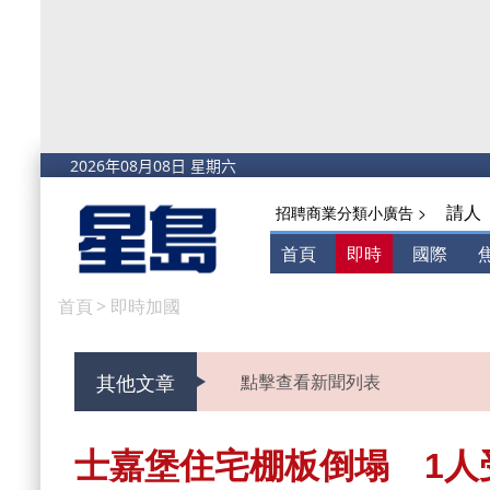
請人
招聘商業分類小廣告 >
首頁
即時
國際
首頁
>
即時加國
其他文章
點擊查看新聞列表
士嘉堡住宅棚板倒塌 1人