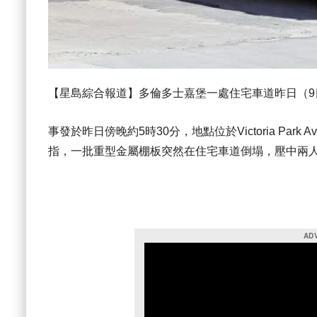
【星島綜合報道】多倫多士嘉堡一處住宅車道昨日（
事發於昨日傍晚約5時30分，地點位於Victoria Park Avenu
指，一批重型金屬棚板突然在住宅車道倒塌，壓中兩