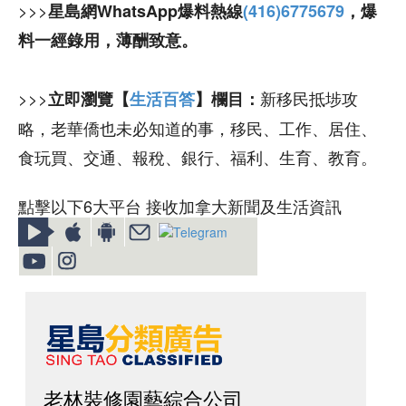
>>>
星島網WhatsApp爆料熱線
(416)6775679
，爆
料一經錄用，薄酬致意。
>>>
新移民抵埗攻
立即瀏覽【
生活百答
】欄目：
略，老華僑也未必知道的事，移民、工作、居住、
食玩買、交通、報稅、銀行、福利、生育、教育。
點擊以下6大平台 接收加拿大新聞及生活資訊