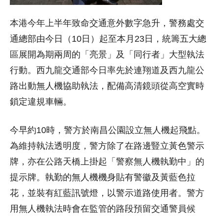
本港今年上半年致命交通意外數字急升，警務處交
通總部由今日（10日）起至本月23日，統籌五大總
區展開為期兩周的「亮景」及「同行者」大型執法
行動。西九龍交通部今日率先於連翔道及西九龍公
路出動無人機協助執法，配備高清鏡頭從高空實時
鎖定違規車輛。
今早約10時，警方於南昌公園設立無人機起飛點。
為維持執法透明度，警方除了在路邊豎立黃色警示
牌，亦在公路天橋上掛起「警察無人機執勤中」的
提示牌。執勤的無人機機身貼有警徽及黃藍色拉
花，並裝有紅藍訊號燈，以警示道路使用者。警方
用無人機執法時會在監管的路段預留交通警員候