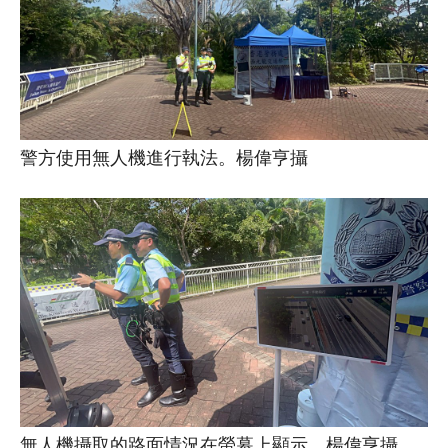
警方使用無人機進行執法。楊偉亨攝
無人機攝取的路面情況在螢幕上顯示。楊偉亨攝