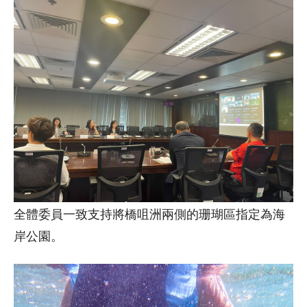
全體委員一致支持將橋咀洲兩側的珊瑚區指定為海
岸公園。