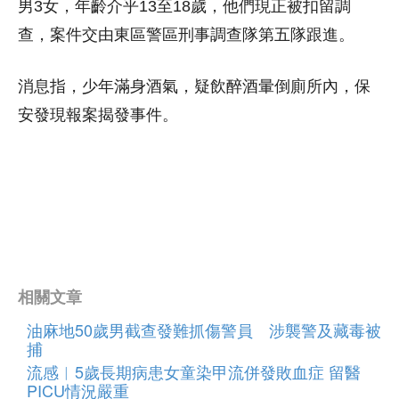
男3女，年齡介乎13至18歲，他們現正被扣留調
查，案件交由東區警區刑事調查隊第五隊跟進。
消息指，少年滿身酒氣，疑飲醉酒暈倒廁所內，保
安發現報案揭發事件。
相關文章
油麻地50歲男截查發難抓傷警員 涉襲警及藏毒被
捕
流感︱5歲長期病患女童染甲流併發敗血症 留醫
PICU情況嚴重