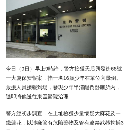
今日（9日）早上9時許，警方接獲天后興發街68號
一大廈保安報案，指一名16歲少年在單位內暈倒。
救援人員接報到場，發現少年半清醒倒卧廁所內，
隨即將他送往東區醫院治理。
警方經初步調查，在上址檢獲少量懷疑大麻花及一
鐵蓮花，以涉嫌管有危險藥物及管有違禁武器拘捕3