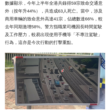
數據顯示，今年上半年全港共錄得59宗致命交通意
外（按年升44%），共造成63人死亡。當中，涉及
商用車輛的致命意外高達41宗，佔總數達66%，較
去年同期激增58%。警方指職業司機因長時間駕駛
及工作壓力，較易出現使用手機等「不專注駕駛」
行為，這亦是今次行動的打擊重點。