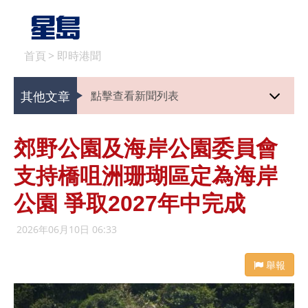
首頁
>
即時港聞
其他文章
點擊查看新聞列表
郊野公園及海岸公園委員會
支持橋咀洲珊瑚區定為海岸
公園 爭取2027年中完成
2026年06月10日 06:33
舉報